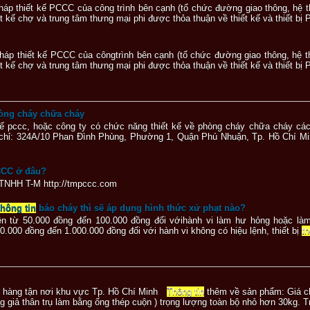
i pháp thiết kế PCCC của công trình bên cạnh (tổ chức đường giao thông, h
iết kế chợ và trung tâm thưng mại phi được thỏa thuận về thiết kế và thiết b
i pháp thiết kế PCCC của côngtrình bên cạnh (tổ chức đường giao thông, h
iết kế chợ và trung tâm thưng mại phi được thỏa thuận về thiết kế và thiết b
hòng cháy chữa cháy
kế pccc, hoặc công ty có chức năng thiết kế về phòng cháy chữa cháy các 
hỉ: 324A/10 Phan Đình Phùng, Phường 1, Quận Phú Nhuận, Tp. Hồ Chí Minh Đ
CC ở đâu?
 TNHH T-M http://tmpccc.com
thông tin
báo cháy thì sẽ áp dụng hình thức xử phạt nào?
tiền từ 50.000 đồng đến 100.000 đồng đối vớihành vi làm hư hỏng hoặc làm
0.000 đồng đến 1.000.000 đồng đối với hành vi không có hiệu lệnh, thiết bị
th
 hàng tận nơi khu vực Tp. Hồ Chí Minh
Thông tin
thêm về sản phẩm: Giá c
ng giả thân trụ làm bằng ống thép cuộn ) trọng lượng toàn bộ nhỏ hơn 30kg.