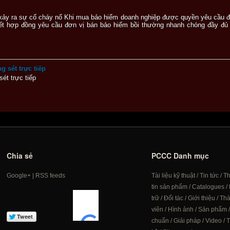
xảy ra sự cố cháy nổ Khi mua bảo hiểm doanh nghiệp được quyền yêu cầu đơ
kết hợp đồng yêu cầu đơn vị bán bảo hiểm bồi thường nhanh chóng đầy đủ 
 sét trực tiếp
ét trực tiếp
Chia sẻ
PCCC Danh mục
Google+
|
RSS feeds
Tài liệu kỹ thuật
/
Tin tức
/
T
tin sản phẩm
/
Catalogues
/
trữ
/
Đối tác
/
Giới thiệu
/
Th
viên
/
Hình ảnh
/
Sản phẩm
chuẩn
/
Giải pháp
/
Video
/
T