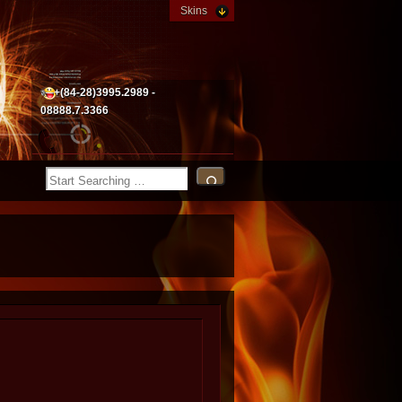
Skins
+(84-28)3995.2989 -
08888.7.3366