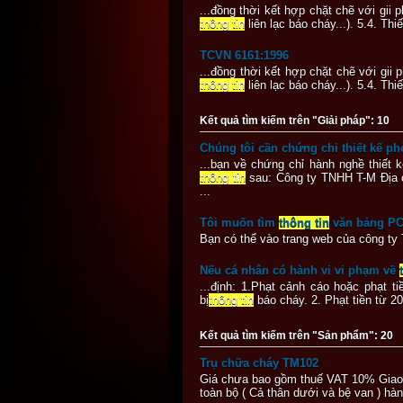
...đồng thời kết hợp chặt chẽ với gi
thông tin
liên lạc báo cháy...). 5.4. Th
TCVN 6161:1996
...đồng thời kết hợp chặt chẽ với gi
thông tin
liên lạc báo cháy...). 5.4. Th
Kết quả tìm kiếm trên "Giải pháp": 10
Chúng tôi cần chứng chỉ thiết kế p
...bạn về chứng chỉ hành nghề thiết 
thông tin
sau: Công ty TNHH T-M Địa c
...
Tôi muốn tìm
thông tin
văn bảng PC
Bạn có thể vào trang web của công ty
Nếu cá nhân có hành vi vi phạm về
...định: 1.Phạt cảnh cáo hoặc phạt 
bị
thông tin
báo cháy. 2. Phạt tiền từ 20
Kết quả tìm kiếm trên "Sản phẩm": 20
Trụ chữa cháy TM102
Giá chưa bao gồm thuế VAT 10% Giao
toàn bộ ( Cả thân dưới và bệ van ) hà