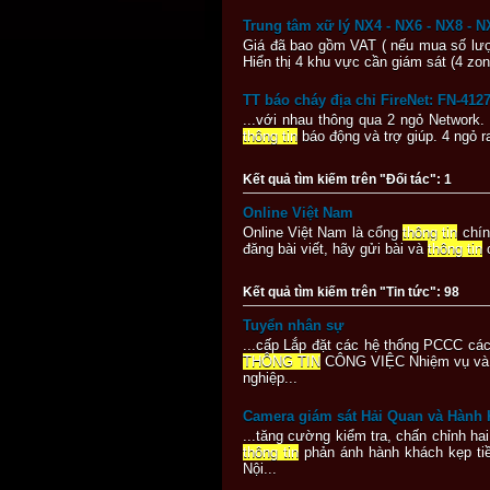
Trung tâm xữ lý NX4 - NX6 - NX8 - N
Giá đã bao gồm VAT ( nếu mua số lượ
Hiển thị 4 khu vực cần giám sát (4 zon
TT báo cháy địa chỉ FireNet: FN-412
...với nhau thông qua 2 ngỏ Network.
thông tin
báo động và trợ giúp. 4 ngỏ 
Kết quả tìm kiếm trên "Đối tác": 1
Online Việt Nam
Online Việt Nam là cổng
thông tin
chín
đăng bài viết, hãy gửi bài và
thông tin
c
Kết quả tìm kiếm trên "Tin tức": 98
Tuyển nhân sự
...cấp Lắp đặt các hệ thống PCCC các
THÔNG TIN
CÔNG VIỆC Nhiệm vụ và trá
nghiệp...
Camera giám sát Hải Quan và Hành 
...tăng cường kiểm tra, chấn chỉnh h
thông tin
phản ánh hành khách kẹp tiề
Nội...