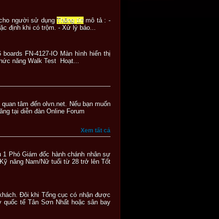
p cho người sử dụng
Thông tin
mô tả : -
c định khi có trộm. - Xử lý báo...
6 boards FN-4127-IO Màn hình hiển thị
hức năng Walk Test Hoạt...
i quan tâm đến olvn.net. Nếu bạn muốn
ăng tại diễn đàn Online Forum
Xem tất cả
sau 1 Phó Giám đốc hành chánh nhân sự
Kỹ năng Nam/Nữ tuổi từ 28 trở lên Tốt
 khách. Đôi khi Tổng cục có nhận được
ay quốc tế Tân Sơn Nhất hoặc sân bay