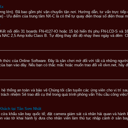
Xx
ng lớn). Đã bao gồm phí vận chuyển tận nơi. Hướng dẫn, tư vấn trực tiế
e) - Ưu điểm của trung tâm NX-C là có thể tự quay điện thoại số điện thoại mặ
7
 Kết nối đến 31 boards FN-4127-IO hoặc 15 bộ hiển thị phụ FN-LCD-S và 1
ra NAC 2,5 Amp kiểu Class B. Tự động thay đổi độ nhạy theo ngày và đêm C
h thức của Online Software. Đây là sân chơi mở đối với tất cả những ngườ
ủa bạn vào đây. Nếu bạn có thắc mắc hoặc muốn trao đổi về olvn.net, hãy đ
 hệ thống an toàn và bảo vệ Chúng tôi cần tuyển các ứng viên cho vị trí 
ch nhiệm Sẽ trao đổi cụ thể trong quá trình phỏng vấn Yêu cầu công việc/
Khách tại Tân Sơn Nhất
ai cửa khẩu sân bay quốc tế; đặt camera giám sát cá nhân hải quan và hành
n vào tờ khai hành lý đưa cho nhân viên làm thủ tục nhập cảnh ở sân b