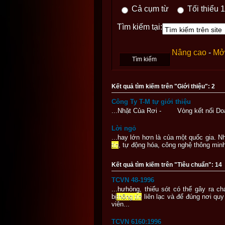
Cả cụm từ
Tối thiểu 1
Tìm kiếm tại:
Nâng cao
-
Mở 
Kết quả tìm kiếm trên "Giới thiệu": 2
Công Ty T-M tự giới thiệu
...Nhặt Của Rơi - Vòng kết nối 
Lời ngỏ
...hay lớn hơn là của một quốc gia. N
tin
, tự động hóa, công nghệ thông minh
Kết quả tìm kiếm trên "Tiêu chuẩn": 14
TCVN 48-1996
...hưhỏng, thiếu sót có thể gây ra 
bị
thông tin
liên lạc và để đúng nơi quy
viên...
TCVN 6160:1996