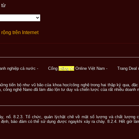
 từ
rộng trên Internet
Doanh nghiệp cả nước - Cổng
thông tin
Online Việt Nam - Trang Deal m
hững tiến bộ như vũ bão của khoa học/công nghệ trong hai thập kỷ qua, đặc 
, công nghệ Nano đã làm đảo lộn tư duy và chiến lược của rất nhiều doanh ng
cháy, nổ. 8.2.3. Tổ chức, quản lýchặt chẽ về mặt số lượng và chất lượng 
 định, bảo đảm có thể sử dụng được ngaykhi xảy ra cháy. 8.2.4. Hết giờ là