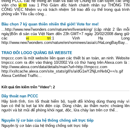
thống PCCC các hệ thống an toàn và bảo vệ Chúng tôi cần tuyển các ứng
viên cho
vị trí
sau 1 Phó Giám đốc hành chánh nhân sự THÔNG TIN
CÔNG VIỆC Nhiệm vụ và trách nhiệm Sẽ trao đổi cụ thể trong quá trình
phỏng vấn Yêu cầu công...
Bầu chọn 7 kỳ quan thiên nhiên thế giới! Vote for me!
...http://www.new7wonders.com/nature/en/liveranking/ (cập nhật 2 lần mỗi
ngày)Bốn di sản của Việt Nam đến 23h GMT+7 ngày 20/02/2008 đang giữ
các
vị trí
:1 Vịnh Hạ Long
http://www.new7wonders.com/nature/en/nominees/asia/c/HaLongBayBay...
TRAO ĐỔI LOGO QUẢNG BÁ WEBSITE
tmpccc.com là một website liên quan các thiết bị an toàn, an ninh. Website
tmpccc.com ra đời vào tháng 10/2002.Và có thứ hang trên Alexa.com là :
http://www.alexa.com/data/details/main?url=http://tmpccc.com
http://xsltcache.alexa.com/site_stats/gif/s/a/dG1wY2NjLmNvbQ==/s.gif
Alexa Certified Traffic...
Kết quả tìm kiếm trên "Video": 2
Dây thoát nạn PCCC
Hãy bình tĩnh, tìm lối thoát hiểm bộ, tuyệt đối không dùng thang máy vì
bạn có thể bị kẹt lại khi điện cúp. Dùng chăn, áo thấm nước choàng lên
người và bịt mũi để phòng khói ngạt, độc, lửa cháy lan trên cơ thể...
Nguyên lý cơ bản của hệ thống chống sét trực tiếp
Nguyên lý cơ bản của hệ thống chống sét trực tiếp