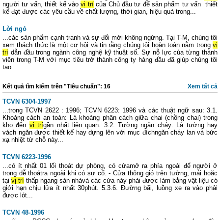
người tư vấn, thiết kế vào
vị trí
của Chủ đầu tư để sản phẩm tư vấn thiết
kế đạt được các yêu cầu về chất lượng, thời gian, hiệu quả trong...
Lời ngỏ
...các sản phẩm cạnh tranh và sự đổi mới không ngừng. Tại T-M, chúng tôi
xem thách thức là một cơ hội và tin rằng chúng tôi hoàn toàn nằm trong
vị
trí
dẫn đầu trong ngành công nghệ kỹ thuật số. Sự nỗ lực của từng thành
viên trong T-M với mục tiêu trở thành công ty hàng đầu đã giúp chúng tôi
tạo...
Kết quả tìm kiếm trên "Tiêu chuẩn": 16
Xem tất cả
TCVN 6304-1997
...trong TCVN 2622 : 1996; TCVN 6223: 1996 và các thuật ngữ sau: 3.1.
Khoảng cách an toàn: Là khoảng phân cách giữa chai (chồng chai) trong
kho đến
vị trí
gần nhất liên quan. 3.2. Tường ngăn cháy: Là tường hay
vách ngăn được thiết kế hay dựng lên với mục đíchngăn cháy lan và bức
xạ nhiệt từ chỗ này...
TCVN 6223-1996
...có ít nhất 01 lối thoát dự phòng, có cửamở ra phía ngoài để người ở
trong dễ thoátra ngoài khi có sự cố. - Cửa thông gió trên tường, mái hoặc
tại
vị trí
thấp ngang sàn nhàvà các cửa này phải được làm bằng vật liệu có
giới hạn chịu lửa ít nhất 30phút. 5.3.6. Đường bãi, luồng xe ra vào phải
được lót...
TCVN 48-1996