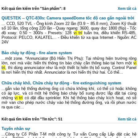
Kết quả tìm kiếm trên "Sản phẩm": 8
Xem tất cả
QUESTEK -- QTC-830s: Camera speedDome tốc độ cao gắn ngoài trời
... CCD, 520 TVL - Ống kính Zoom 22 lần (f3.9 ~ 85.8 mm), Zoom Kỹ thuật
số 10 lần, tổng cộng 220 lần - Quay ngang: 3600, quay dọc 1800 (flip) - Tốc
độ xoay: 0.50 ~ 300/s - Presets: 128
vị trí
tuần tra, điều khiển RS-485,
Protocol: PELCO, KALATEL… - Điều khiển từ xa qua Internet - Nguồn: AC
24V
Báo cháy tự động - fire alarm system
...một zone. *Annunciator (Bộ Hiển Thị Phụ): Tại những hiện trường rộng
lớn, nơi mà việc hiển thị thông tin báo cháy cần thông báo tại hơn một
vị
trí
, thì dùng annunciator như là một thiết bị hiển thị bổ sung. Control Panel
là nơi hiển thị thứ nhất. Annunciator là nơi hiển thị thứ hai. Có thể...
Chữa cháy khô, Chữa cháy tự động - fire extinguishing system
...gắn vào hệ thống đường ống có chứa không khí, có thể có hoặc không
có áp lực, và có một hệ thống báo cháy bổ sung được lắp đặt tại cùng
những
vị trí
có đặt đầu sprinkler. Khi hệ thống báo cháy kích hoạt, nó sẽ
mở van cho phép nước chảy vào hệ thống đường ống, và rồi phun nước
ra qua các...
Kết quả tìm kiếm trên "Tin tức": 51
Xem tất cả
Tuyển nhân sự
...Công ty Cổ Phần T-M một công ty Tư vấn Cung cấp Lắp đặt các hệ