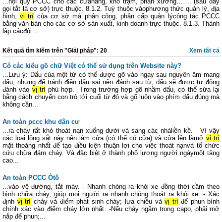
...nội quy PCCC cho các cửahàng, kho trạm, phân xưởng……. (sau đây
gọi tắt là cơ sở) trực thuộc. 8.1.2. Tuỳ thuộc vàophương thức quản lý, địa
hình,
vị trí
của cơ sở mà phân công, phân cấp quản lýcông tác PCCC
bằng văn bản cho các cơ sở sản xuất, kinh doanh trực thuộc. 8.1.3. Thành
lập cácđội ...
Kết quả tìm kiếm trên "Giải pháp": 20
Xem tất cả
Có các kiểu gõ chữ Việt có thể sử dụng trên Website này?
...Lưu ý: Dấu của một từ có thể được gõ vào ngay sau nguyên âm mang
dấu, nhưng để tránh điền dấu sai nên đánh sau từ, dấu sẽ được tự động
đánh vào
vị trí
phù hợp. Trong trường hợp gõ nhầm dấu, có thể sửa lại
bằng cách chuyển con trỏ tới cuối từ đó và gõ luôn vào phím dấu đúng mà
không cần...
An toàn pccc khu dân cư
...ra cháy rất khó thoát nạn xuống dưới và sang các nhàliền kề. Vì vậy
các loại lồng sắt này nên làm cửa (có thể có cửa) và cửa lên làmở
vị trí
mặt thoáng nhất để tạo điều kiện thuận lợi cho việc thoát nạnvà tổ chức
cứu chữa đám cháy. Và đặc biệt ở thành phố lượng người ngàymột tăng
cao...
An toàn PCCC Ôtô
...vào vệ đường, tắt máy. - Nhanh chóng ra khỏi xe đồng thời cầm theo
bình chữa cháy; giúp mọi người ra nhanh chóng thoát ra khỏi xe. - Xác
định
vị trí
cháy và điểm phát sinh cháy; lựa chiều và
vị trí
để phun bình
chính xác vào điểm cháy lớn nhất. -Nếu cháy ngầm trong capo, phải mở
nắp để phun;...