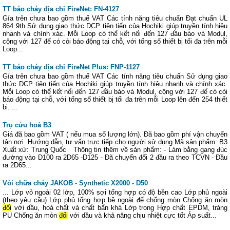
TT báo cháy địa chỉ FireNet: FN-4127
Gía trên chưa bao gồm thuế VAT Các tính năng tiêu chuẩn Đạt chuẩn UL
864 9th Sử dụng giao thức DCP tiên tiến của Hochiki giúp truyền tính hiệu
nhanh và chính xác. Mỗi Loop có thể kết nối đến 127 đầu báo và Modul,
cộng với 127 đế có còi báo động tại chỗ, với tổng số thiết bị tối đa trên mỗi
Loop...
TT báo cháy địa chỉ FireNet Plus: FNP-1127
Gía trên chưa bao gồm thuế VAT Các tính năng tiêu chuẩn Sử dụng giao
thức DCP tiên tiến của Hochiki giúp truyền tính hiệu nhanh và chính xác.
Mỗi Loop có thể kết nối đến 127 đầu báo và Modul, cộng với 127 đế có còi
báo động tại chỗ, với tổng số thiết bị tối đa trên mỗi Loop lên đến 254 thiết
bị. ...
Trụ cứu hoả B3
Giá đã bao gồm VAT ( nếu mua số lượng lớn). Đã bao gồm phí vận chuyển
tận nơi. Hướng dẫn, tư vấn trực tiếp cho người sử dụng Mã sản phẩm: B3
Xuất xứ: Trung Quốc Thông tin thêm về sản phẩm: - Làm bằng gang đúc
đường vào D100 ra 2D65 -D125 - Đã chuyển đổi 2 đầu ra theo TCVN - Đầu
ra 2D65...
Vòi chữa cháy JAKOB - Synthetic X2000 - D50
... Lớp vỏ ngoài 02 lớp, 100% sợi tổng hợp có độ bền cao Lớp phủ ngoài
(theo yêu cầu) Lớp phủ tổng hợp bề ngoài để chống mòn Chống ăn mòn
đối
với dầu, hoá chất và chất bẩn khá Lớp trong Hợp chất EPDM, tráng
PU Chống ăn mòn
đối
với dầu và khả năng chịu nhiệt cực tốt Áp suất...