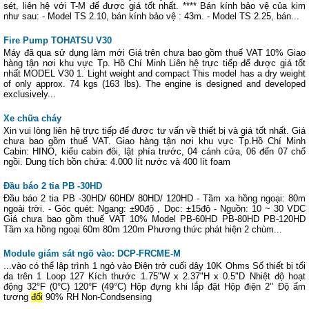
sét, liên hệ với T-M để được giá tốt nhất. **** Bán kính bảo vệ của kim
như sau: - Model TS 2.10, bán kính bảo vệ : 43m. - Model TS 2.25, bán...
Fire Pump TOHATSU V30
Máy đã qua sử dụng làm mới Giá trên chưa bao gồm thuế VAT 10% Giao
hàng tận nơi khu vực Tp. Hồ Chí Minh Liên hệ trực tiếp để được giá tốt
nhất MODEL V30 1. Light weight and compact This model has a dry weight
of only approx. 74 kgs (163 lbs). The engine is designed and developed
exclusively...
Xe chữa cháy
Xin vui lòng liên hệ trực tiếp để được tư vấn về thiết bị và giá tốt nhất. Giá
chưa bao gồm thuế VAT. Giao hàng tận nơi khu vực Tp.Hồ Chí Minh
Cabin: HINO, kiểu cabin đôi, lật phía trước, 04 cánh cửa, 06 đến 07 chổ
ngồi. Dung tích bồn chứa: 4.000 lít nước và 400 lít foam
Đầu báo 2 tia PB -30HD
Đầu báo 2 tia PB -30HD/ 60HD/ 80HD/ 120HD - Tầm xa hồng ngoại: 80m
ngoài trời. - Góc quét: Ngang: ±90độ , Dọc: ±15độ - Nguồn: 10 ~ 30 VDC
Giá chưa bao gồm thuế VAT 10% Model PB-60HD PB-80HD PB-120HD
Tầm xa hồng ngoại 60m 80m 120m Phương thức phát hiện 2 chùm...
Module giám sát ngõ vào: DCP-FRCME-M
...vào có thể lập trình 1 ngỏ vào Điện trở cuối dây 10K Ohms Số thiết bị tối
đa trên 1 Loop 127 Kích thước 1.75"W x 2.37"H x 0.5"D Nhiệt độ hoạt
động 32°F (0°C) 120°F (49°C) Hộp đựng khi lắp đặt Hộp điện 2’’ Độ ẩm
tương
đối
90% RH Non-Condsensing