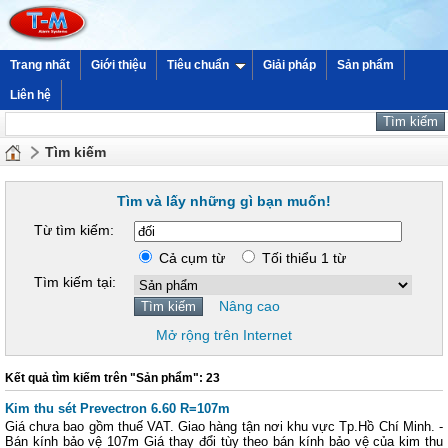
Trang nhất
Giới thiệu
Tiêu chuẩn
Giải pháp
Sản phẩm
Liên hệ
Tìm kiếm
Tìm và lấy những gì bạn muốn!
Từ tìm kiếm:
Cả cụm từ
Tối thiểu 1 từ
Tìm kiếm tại:
Nâng cao
Mở rộng trên Internet
Kết quả tìm kiếm trên "Sản phẩm": 23
Kim thu sét Prevectron 6.60 R=107m
Giá chưa bao gồm thuế VAT. Giao hàng tận nơi khu vực Tp.Hồ Chí Minh. -
Bán kính bảo vệ 107m Giá thay đổi tùy theo bán kính bảo vệ của kim thu