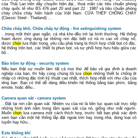
của Thái Lan trên dây chuyền hiện đại., thoả mãn các tiêu chuẩn phòng
cháy quốc tế như BS 476 part 20 and part 22 : 1987 và tiêu chuẩn phòng
cháy chữa cháy hiện hành của Việt Nam. CỬA THÉP CHỐNG CHÁY
(Classic Steel - Thailand) ...
Chữa cháy khô, Chữa cháy tự động - fire extinguishing system
...trong một thời gian ngắn, cả nhà kho đều trở lại bình thường. Hệ thống
foam được ứng dụng tại những nơi đặc biệt có rủi ro cao về cháy nổ,
được
chọn
lựa thận trọng, yêu cầu phải trang bị thích hợp chất bọt cô đặc,
hệ thống trộn bọt, các thiết bị phun bọt, và sự phối hợp hưu hiệu giữa các
bộ...
Báo trộm tự động - security system
Nếu bạn thật sự muốn làm tất cả mọi thứ để bảo vệ gia đình à doanh
nghiệp của bạn, thì hãy cùng chúng tôi lựa
chọn
những thiết bị chống ột
nhập có những đặc tính kỹ thuật cao nhất, thích hợp nhất với nhu cầu của
iêng bạn. Bạn có thể dễ dàng điều khiển hệ thống bằng bàn phím, bằng
emote, hoặc điều...
Camera quan sát - camera system
...Đặt tại nơi cần quan sát. Nhiệm vụ của nó là liên tục quan sát trực tiếp
những hình ảnh nằm trong tầm quan sát của nó, giống như mắt người.
Muốn
chọn
lựa camera một cách thích hợp, trước hết bạn phải xác định
xem bạn cần một hệ thống lắp đặt ngoài trời hay trong nhà, dùng loại vô
tuyến hay hữu...
Ezto không khí