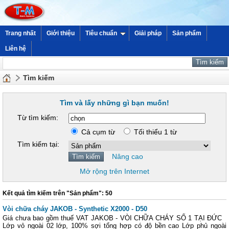
Trang nhất
Giới thiệu
Tiêu chuẩn
Giải pháp
Sản phẩm
Liên hệ
Tìm kiếm
Tìm và lấy những gì bạn muốn!
Từ tìm kiếm:
Cả cụm từ
Tối thiểu 1 từ
Tìm kiếm tại:
Nâng cao
Mở rộng trên Internet
Kết quả tìm kiếm trên "Sản phẩm": 50
Vòi chữa cháy JAKOB - Synthetic X2000 - D50
Giá chưa bao gồm thuế VAT JAKOB - VÒI CHỮA CHÁY SỐ 1 TẠI ĐỨC
Lớp vỏ ngoài 02 lớp, 100% sợi tổng hợp có độ bền cao Lớp phủ ngoài