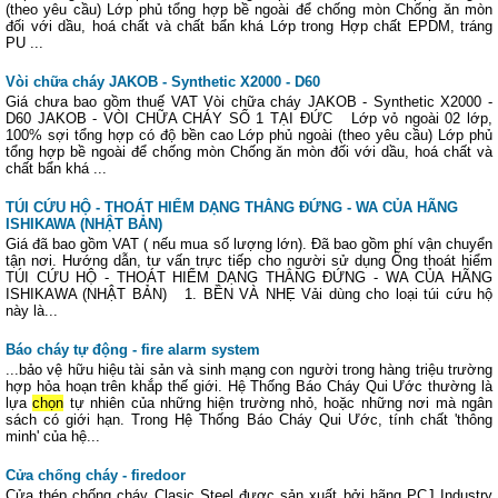
(theo yêu cầu) Lớp phủ tổng hợp bề ngoài để chống mòn Chống ăn mòn
đối với dầu, hoá chất và chất bẩn khá Lớp trong Hợp chất EPDM, tráng
PU ...
Vòi chữa cháy JAKOB - Synthetic X2000 - D60
Giá chưa bao gồm thuế VAT Vòi chữa cháy JAKOB - Synthetic X2000 -
D60 JAKOB - VÒI CHỮA CHÁY SỐ 1 TẠI ĐỨC Lớp vỏ ngoài 02 lớp,
100% sợi tổng hợp có độ bền cao Lớp phủ ngoài (theo yêu cầu) Lớp phủ
tổng hợp bề ngoài để chống mòn Chống ăn mòn đối với dầu, hoá chất và
chất bẩn khá ...
TÚI CỨU HỘ - THOÁT HIỂM DẠNG THẲNG ĐỨNG - WA CỦA HÃNG
ISHIKAWA (NHẬT BẢN)
Giá đã bao gồm VAT ( nếu mua số lượng lớn). Đã bao gồm phí vận chuyển
tận nơi. Hướng dẫn, tư vấn trực tiếp cho người sử dụng Ống thoát hiểm
TÚI CỨU HỘ - THOÁT HIỂM DẠNG THẲNG ĐỨNG - WA CỦA HÃNG
ISHIKAWA (NHẬT BẢN) 1. BỀN VÀ NHẸ Vải dùng cho loại túi cứu hộ
này là...
Báo cháy tự động - fire alarm system
...bảo vệ hữu hiệu tài sản và sinh mạng con người trong hàng triệu trường
hợp hỏa hoạn trên khắp thế giới. Hệ Thống Báo Cháy Qui Ước thường là
lựa
chọn
tự nhiên của những hiện trường nhỏ, hoặc những nơi mà ngân
sách có giới hạn. Trong Hệ Thống Báo Cháy Qui Ước, tính chất 'thông
minh' của hệ...
Cửa chống cháy - firedoor
Cửa thép chống cháy Clasic Steel được sản xuất bởi hãng PCJ Industry