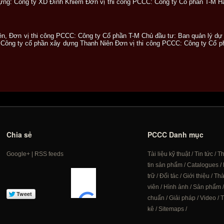
ựng: Công ty XD Đình Khiêm Đơn vị thi công PCCC: Công ty Cổ phần T-M Hạ
iên, Đơn vị thi công PCCC: Công ty Cổ phần T-M Chủ đầu tư: Ban quản lý d
 Công ty cổ phần xây dựng Thanh Niên Đơn vị thi công PCCC: Công ty Cổ ph
Chia sẻ
PCCC Danh mục
Google+
|
RSS feeds
Tài liệu kỹ thuật
/
Tin tức
/
T
tin sản phẩm
/
Catalogues
/
trữ
/
Đối tác
/
Giới thiệu
/
Th
viên
/
Hình ảnh
/
Sản phẩm
chuẩn
/
Giải pháp
/
Video
/
T
kê
/
Sitemaps
/