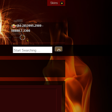
Skins
+(84-28)3995.2989 -
08888.7.3366