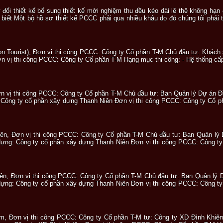
y đổi thiết kế bổ sung thiết kế mời nghiệm thu đều kéo dài lê thê không h
iết Một bộ hồ sơ thiết kế PCCC phải qua nhiều khâu do đó chúng tôi phải 
on Tourist), Đơn vị thi công PCCC: Công ty Cổ phần T-M Chủ đầu tư: Khách 
n vị thi công PCCC: Công ty Cổ phần T-M Hạng mục thi công: - Hệ thống c
Đơn vị thi công PCCC: Công ty Cổ phần T-M Chủ đầu tư: Ban Quản lý Dự án
 Công ty cổ phần xây dựng Thanh Niên Đơn vị thi công PCCC: Công ty Cổ ph
Niên, Đơn vị thi công PCCC: Công ty Cổ phần T-M Chủ đầu tư: Ban Quản l
dựng: Công ty cổ phần xây dựng Thanh Niên Đơn vị thi công PCCC: Công ty
iên, Đơn vị thi công PCCC: Công ty Cổ phần T-M Chủ đầu tư: Ban Quản l
dựng: Công ty cổ phần xây dựng Thanh Niên Đơn vị thi công PCCC: Công ty
êm, Đơn vị thi công PCCC: Công ty Cổ phần T-M tư: Công ty XD Đình Khi