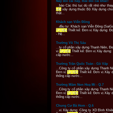
Nay đòi cái này, mai đòi cái khác!
...báo Các thủ tục dù rất nhỏ như tha
vấn
xây dựng thuộc Bộ Xây dựng cho b
thật...
Khách sạn Viễn Đông
...đầu tư: Khách sạn Viễn Đông (SaiG
Tư Vấn
Thiết kế: Đơn vị Xây dựng: Đơ
- Hệ...
Trường Võ Thị Sáu
...ty cổ phần xây dựng Thanh Niên, 
vị
Tư Vấn
Thiết kế: Đơn vị Xây dựng:
cấp nước...
Trường Trần Quốc Toản - Gò Vấp
...Công ty cổ phần xây dựng Thanh 
Đơn vị
Tư Vấn
Thiết kế: Đơn vị Xây 
thống cấp nước...
Trường Mầm Non Hoạ Mi - Q.7
...Công ty cổ phần xây dựng Thanh N
Đơn vị
Tư Vấn
Thiết kế: Đơn vị Xây 
thống cấp nước...
Chung Cư Bà Hom - Q.6
...vị Xây dựng: Công ty XD Đình Khi