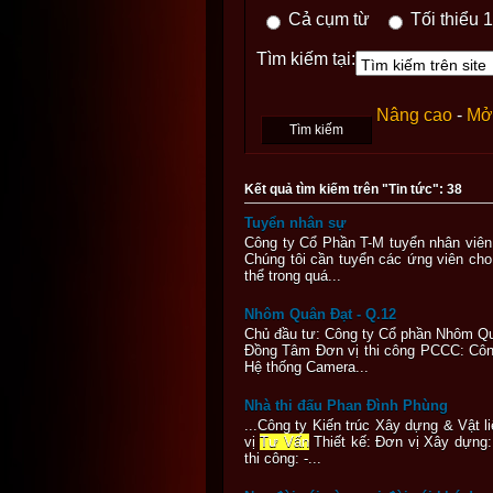
Cả cụm từ
Tối thiểu 1
Tìm kiếm tại:
Nâng cao
-
Mở 
Kết quả tìm kiếm trên "Tin tức": 38
Tuyển nhân sự
Công ty Cổ Phần T-M tuyển nhân viê
Chúng tôi cần tuyển các ứng viên ch
thể trong quá...
Nhôm Quân Đạt - Q.12
Chủ đầu tư: Công ty Cổ phần Nhôm Q
Đồng Tâm Đơn vị thi công PCCC: Công
Hệ thống Camera...
Nhà thi đấu Phan Đình Phùng
...Công ty Kiến trúc Xây dựng & Vật
vị
Tư Vấn
Thiết kế: Đơn vị Xây dựng:
thi công: -...