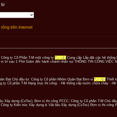
 từ
rộng trên Internet
n Công ty Cổ Phần T-M một công ty
Tư vấn
Cung cấp Lắp đặt các hệ thống 
o vị trí sau 1 Phó Giám đốc hành chánh nhân sự THÔNG TIN CÔNG VIỆC Nh
uân Đạt Chủ đầu tư: Công ty Cổ phần Nhôm Quân Đạt Đơn vị
Tư Vấn
Thiết 
 ty Cổ phần T-M Hạng mục thi công: - Hệ thống cấp nước chữa cháy - Hê t
 liệu Xây dựng (CoTec), Đơn vị thi công PCCC: Công ty Cổ phần T-M Chủ đầ
 Công ty Kiến trúc Xây dựng & Vật liệu Xây dựng (CoTec) Đơn vị thi côn