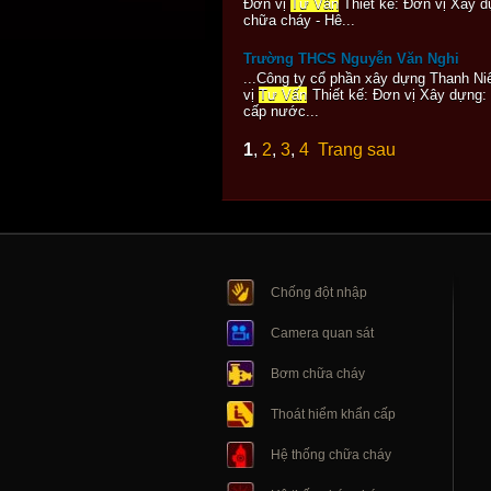
Đơn vị
Tư Vấn
Thiết kế: Đơn vị Xây d
chữa cháy - Hê...
Trường THCS Nguyễn Văn Nghi
...Công ty cổ phần xây dựng Thanh N
vị
Tư Vấn
Thiết kế: Đơn vị Xây dựng:
cấp nước...
1
,
2
,
3
,
4
Trang sau
Chống đột nhập
Camera quan sát
Bơm chữa cháy
Thoát hiểm khẩn cấp
Hệ thống chữa cháy