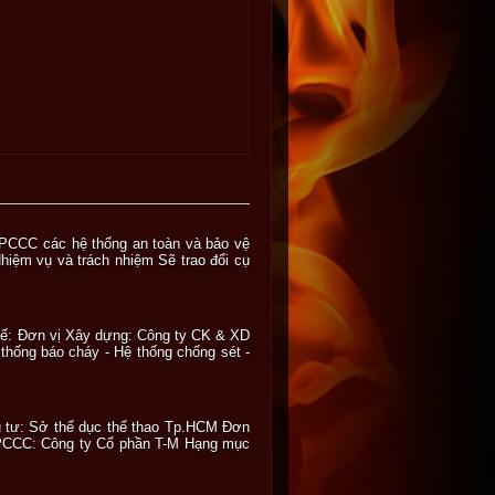
PCCC các hệ thống an toàn và bảo vệ
iệm vụ và trách nhiệm Sẽ trao đổi cụ
kế: Đơn vị Xây dựng: Công ty CK & XD
hống báo cháy - Hệ thống chống sét -
u tư: Sở thể dục thể thao Tp.HCM Đơn
g PCCC: Công ty Cổ phần T-M Hạng mục