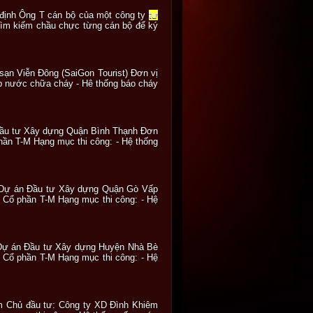
ạn định Ông T cán bộ của một công ty
tư
tìm kiếm chầu chực từng cán bộ để ký
sạn Viễn Đông (SaiGon Tourist) Đơn vị
ấp nước chữa cháy - Hê thống báo cháy
 Đầu tư Xây dựng Quận Bình Thạnh Đơn
ần T-M Hạng mục thi công: - Hệ thống
ý Dự án Đầu tư Xây dựng Quận Gò Vấp
 Cổ phần T-M Hạng mục thi công: - Hệ
ý Dự án Đầu tư Xây dựng Huyện Nhà Bè
 Cổ phần T-M Hạng mục thi công: - Hệ
êm Chủ đầu tư: Công ty XD Đình Khiêm