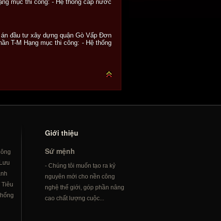
ng mục thi công: - Hệ thống cấp nước
ự án đầu tư xây dựng quận Gò Vấp Đơn
ần T-M Hạng mục thi công: - Hệ thống
Giới thiệu
Sứ mệnh
hông
Lưu
- Chúng tôi muốn tạo ra kỷ
ành
nguyên mới cho nền công
/
Tiêu
nghệ thế giới, góp phần nâng
hống
cao chất lượng cuộc...