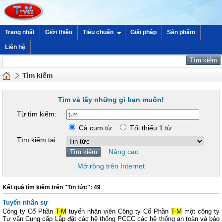
Trang nhất
Giới thiệu
Tiêu chuẩn
Giải pháp
Sản phẩm
Liên hệ
Tìm kiếm
Tìm và lấy những gì bạn muốn!
Từ tìm kiếm:
Cả cụm từ
Tối thiểu 1 từ
Tìm kiếm tại:
Nâng cao
Mở rộng trên Internet
Kết quả tìm kiếm trên "Tin tức": 49
Tuyển nhân sự
Công ty Cổ Phần
T-M
tuyển nhân viên Công ty Cổ Phần
T-M
một công ty
Tư vấn Cung cấp Lắp đặt các hệ thống PCCC các hệ thống an toàn và bảo