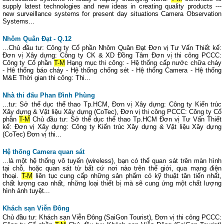
supply latest technologies and new ideas in creating quality products ---
new surveillance systems for present day situations Camera Observation
Systems...
Nhôm Quân Đạt - Q.12
...Chủ đầu tư: Công ty Cổ phần Nhôm Quân Đạt Đơn vị Tư Vấn Thiết kế:
Đơn vị Xây dựng: Công ty CK & XD Đồng Tâm Đơn vị thi công PCCC:
Công ty Cổ phần
T-M
Hạng mục thi công: - Hệ thống cấp nước chữa cháy
- Hê thống báo cháy - Hệ thống chống sét - Hệ thống Camera - Hệ thống
M&E Thời gian thi công: Thi...
Nhà thi đấu Phan Đình Phùng
...tư: Sở thể dục thể thao Tp.HCM, Đơn vị Xây dựng: Công ty Kiến trúc
Xây dựng & Vật liệu Xây dựng (CoTec), Đơn vị thi công PCCC: Công ty Cổ
phần
T-M
Chủ đầu tư: Sở thể dục thể thao Tp.HCM Đơn vị Tư Vấn Thiết
kế: Đơn vị Xây dựng: Công ty Kiến trúc Xây dựng & Vật liệu Xây dựng
(CoTec) Đơn vị thi...
Hệ thống Camera quan sát
...là một hệ thống vô tuyến (wireless), bạn có thể quan sát trên màn hình
tại chỗ, hoặc quan sát từ bất cứ nơi nào trên thế giới, qua mạng điện
thoại.
T-M
liên tục cung cấp những sản phẩm có kỹ thuật tân tiến nhất,
chất lượng cao nhất, những loại thiết bị mà sẽ cung ứng một chất lượng
hình ảnh tuyệt...
Khách sạn Viễn Đông
Chủ đầu tư: Khách sạn Viễn Đông (SaiGon Tourist), Đơn vị thi công PCCC: