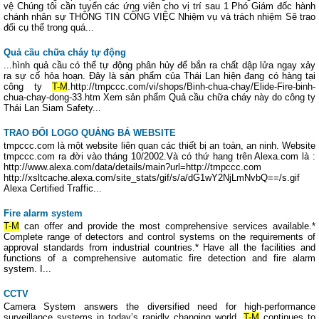
vệ Chúng tôi cần tuyển các ứng viên cho vị trí sau 1 Phó Giám đốc hành
chánh nhân sự THÔNG TIN CÔNG VIỆC Nhiệm vụ và trách nhiệm Sẽ trao
đổi cụ thể trong quá...
Quả cầu chữa cháy tự động
...hình quả cầu có thể tự động phân hủy để bắn ra chất dập lửa ngay xảy
ra sự cố hỏa hoạn. Đây là sản phẩm của Thái Lan hiện đang có hàng tại
công ty
T-M
.http://tmpccc.com/vi/shops/Binh-chua-chay/Elide-Fire-binh-
chua-chay-dong-33.htm Xem sản phẩm Quả cầu chữa cháy này do công ty
Thái Lan Siam Safety...
TRAO ĐỔI LOGO QUẢNG BÁ WEBSITE
tmpccc.com là một website liên quan các thiết bị an toàn, an ninh. Website
tmpccc.com ra đời vào tháng 10/2002.Và có thứ hang trên Alexa.com là :
http://www.alexa.com/data/details/main?url=http://tmpccc.com
http://xsltcache.alexa.com/site_stats/gif/s/a/dG1wY2NjLmNvbQ==/s.gif
Alexa Certified Traffic...
Fire alarm system
T-M
can offer and provide the most comprehensive services available.*
Complete range of detectors and control systems on the requirements of
approval standards from industrial countries.* Have all the facilities and
functions of a comprehensive automatic fire detection and fire alarm
system. I...
CCTV
Camera System answers the diversified need for high-performance
surveillance systems in today’s rapidly changing world.
T-M
continues to