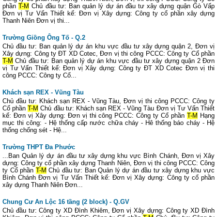
phần
T-M
Chủ đầu tư: Ban quản lý dự án đầu tư xây dựng quận Gò Vấp
Đơn vị Tư Vấn Thiết kế: Đơn vị Xây dựng: Công ty cổ phần xây dựng
Thanh Niên Đơn vị thi...
Trường Giồng Ông Tố - Q.2
Chủ đầu tư: Ban quản lý dự án khu vực đầu tư xây dựng quận 2, Đơn vị
Xây dựng: Công ty ĐT XD Cotec, Đơn vị thi công PCCC: Công ty Cổ phần
T-M
Chủ đầu tư: Ban quản lý dự án khu vực đầu tư xây dựng quận 2 Đơn
vị Tư Vấn Thiết kế: Đơn vị Xây dựng: Công ty ĐT XD Cotec Đơn vị thi
công PCCC: Công ty Cổ...
Khách sạn REX - Vũng Tàu
Chủ đầu tư: Khách sạn REX - Vũng Tàu, Đơn vị thi công PCCC: Công ty
Cổ phần
T-M
Chủ đầu tư: Khách sạn REX - Vũng Tàu Đơn vị Tư Vấn Thiết
kế: Đơn vị Xây dựng: Đơn vị thi công PCCC: Công ty Cổ phần
T-M
Hạng
mục thi công: - Hệ thống cấp nước chữa cháy - Hê thống báo cháy - Hệ
thống chống sét - Hệ...
Trường THPT Đa Phước
...Ban Quản lý dự án đầu tư xây dựng khu vực Bình Chánh, Đơn vị Xây
dựng: Công ty cổ phần xây dựng Thanh Niên, Đơn vị thi công PCCC: Công
ty Cổ phần
T-M
Chủ đầu tư: Ban Quản lý dự án đầu tư xây dựng khu vực
Bình Chánh Đơn vị Tư Vấn Thiết kế: Đơn vị Xây dựng: Công ty cổ phần
xây dựng Thanh Niên Đơn...
Chung Cư An Lộc 16 tầng (2 block) - Q.GV
Chủ đầu tư: Công ty XD Đình Khiêm, Đơn vị Xây dựng: Công ty XD Đình