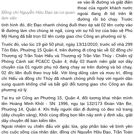
xe vào lề đường và giật điện
thoại của người khách nước
Đồng chí
Nguyễn Hữu Đạo tại cơ quan
ngoài đang đi bộ trên lề
làm việc
đường rồi bỏ chạy. Trước
tình hình đó, đ/c Đạo nhanh chóng đuổi theo ép sát 02 tên cướp vào
lề đường làm cho chúng té ngã, cùng với sự hỗ trợ của bảo vệ Phú
Mỹ Hưng đã bắt trọn 02 tên cướp giao cho Công an phường xử lý.
Trước đó, vào lúc 19 giờ 50 phút, ngày 13/11/2010, trước số nhà 299
Tôn Đản, Phường 15 Quận 4, trên đường đi công tác về 02 đồng chí
Thượng sỹ Trần Toàn Hiếu và Thượng sỹ Trần Văn Thủy - Chiến sỹ
Phòng Cảnh sát PC&CC Quận 4, thấy 02 thanh niên giật sợi dây
chuyền của 01 người phụ nữ đang chạy xe trên đường và bỏ chạy,
02 đ/c liền đuổi theo truy bắt. Với lòng dũng cảm và mưu trí, đồng
chí Hiếu và đồng chí Thủy đã nhanh chóng phối hợp với người dân
xung quanh khống chế và bắt giữ đối tượng giao cho Công an địa
phương xử lý.
Tại trụ sở Công an Phường 15, Quận 4, đối tượng khai nhận mình
tên Hoàng Minh Khôi - SN: 1996, ngụ tại 132/173 Đoàn Văn Bơ,
Phường 14, Quận 4. Khi thấy người dân đi đường có đeo nữ trang
(dây chuyền vàng), Khôi cùng đồng bọn liền nảy sinh ý định xấu, giật
dây chuyền để bán kiếm tiền.
Ngoài nhiệm vụ chiến đấu với giặc lửa, góp phần bảo vệ bình yên
cho cuộc sống của nhân dân, đồng chí Nguyễn Hữu Đạo, Trần Toàn