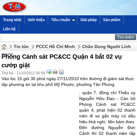
Trang nhất
Giới thiệu
Tiêu chuẩn
Giải pháp
Sản phẩm
Liên hệ
Tin tức
PCCC Hồ Chí Minh
Chân Dung Người Lính
PCCC
Phòng Cảnh sát PC&CC Quận 4 bắt 02 vụ
cướp giật
Thứ ba - 11/10/2011 00:58
Vào lúc 15 giờ 30 phút ngày 27/11/2010 trên đường đi giám sát thực
tập phương án tại khu phố Mỹ Phước, phường Tân Phong
, quận 7, đồng chí Thiếu úy
Nguyễn Hữu Đạo - Cán bộ
Phòng Cảnh sát PC&CC
quận 4, phát hiện 02 thanh
niên đi xe gắn máy có dấu
hiệu khả nghi, liền bám theo.
Đến đường Nguyễn Đức
Cảnh thì 02 thanh niên tấp