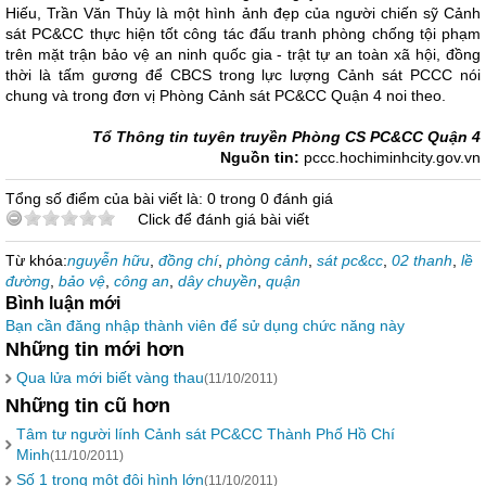
Hiếu, Trần Văn Thủy là một hình ảnh đẹp của người chiến sỹ Cảnh
sát PC&CC thực hiện tốt công tác đấu tranh phòng chống tội phạm
trên mặt trận bảo vệ an ninh quốc gia - trật tự an toàn xã hội, đồng
thời là tấm gương để CBCS trong lực lượng Cảnh sát PCCC nói
chung và trong đơn vị Phòng Cảnh sát PC&CC Quận 4 noi theo.
Tổ Thông tin tuyên truyền Phòng CS PC&CC Quận 4
Nguồn tin:
pccc.hochiminhcity.gov.vn
Tổng số điểm của bài viết là: 0 trong 0 đánh giá
Click để đánh giá bài viết
Từ khóa:
nguyễn hữu
,
đồng chí
,
phòng cảnh
,
sát pc&cc
,
02 thanh
,
lề
đường
,
bảo vệ
,
công an
,
dây chuyền
,
quận
Bình luận mới
Bạn cần đăng nhập thành viên để sử dụng chức năng này
Những tin mới hơn
Qua lửa mới biết vàng thau
(11/10/2011)
Những tin cũ hơn
Tâm tư người lính Cảnh sát PC&CC Thành Phố Hồ Chí
Minh
(11/10/2011)
Số 1 trong một đội hình lớn
(11/10/2011)