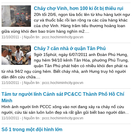
Cháy chợ Vinh, hơn 100 ki ốt bị thiêu rụi
20h tối 20/6, ngọn lửa bốc lên từ khu hàng lưới ngư
cự và thuốc bắc rồi lan rộng ra các cửa hàng khác
của chợ Vinh. Hàng trăm tiểu thương hoảng loạn
giữa vùng khói đen bao trùm hàng nghìn m2....
11/10/2011 - | Nguồn tin : pccc.hochiminhcity.gov.vn
Cháy 7 căn nhà ở quận Tân Phú
9giờ 15phút, ngày 6/07/2011 anh Đoàn Phú Hưng,
ngụ hẻm 94/10 kênh Tân Hóa, phường Phú Trung,
quận Tân Phú phát hiện có nhiều khói đen phát ra
từ nhà 94/2 ngụ cùng hẻm. Biết cháy nhà, anh Hưng truy hô người
dân đến cứu chữa....
11/10/2011 - | Nguồn tin : pccc.hochiminhcity.gov.vn
Tâm tư người lính Cảnh sát PC&CC Thành Phố Hồ Chí
Minh
Hình ảnh người lính PCCC xông vào nơi đang xảy ra cháy nổ cứu
người, cứu tài sản luôn luôn đẹp và rất gần gũi biết bao người dân...
11/10/2011 - | Nguồn tin : pccc.hochiminhcity.gov.vn
Số 1 trong một đội hình lớn