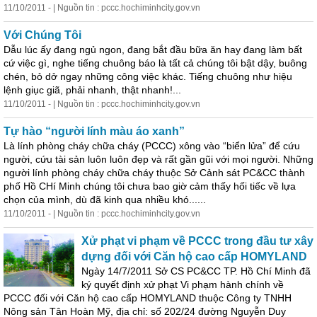
11/10/2011 - | Nguồn tin : pccc.hochiminhcity.gov.vn
Với Chúng Tôi
Dẫu lúc ấy đang ngủ ngon, đang bắt đầu bữa ăn hay đang làm bất
cứ việc gì, nghe tiếng chuông báo là tất cả chúng tôi bật dậy, buông
chén, bỏ dở ngay những công việc khác. Tiếng chuông như hiệu
lệnh giục giã, phải nhanh, thật nhanh!...
11/10/2011 - | Nguồn tin : pccc.hochiminhcity.gov.vn
Tự hào “người lính màu áo xanh”
Là lính phòng cháy chữa cháy (PCCC) xông vào “biển lửa” để cứu
người, cứu tài sản luôn luôn đẹp và rất gần gũi với mọi người. Những
người lính phòng cháy chữa cháy thuộc Sở Cảnh sát PC&CC thành
phố Hồ CHí Minh chúng tôi chưa bao giờ cảm thấy hối tiếc về lựa
chọn của mình, dù
đã
kinh qua nhiều khó......
11/10/2011 - | Nguồn tin : pccc.hochiminhcity.gov.vn
Xử phạt vi phạm về PCCC trong đầu tư xây
dựng đối với Căn hộ cao cấp HOMYLAND
Ngày 14/7/2011 Sở CS PC&CC TP. Hồ Chí Minh
đã
ký quyết định xử phạt Vi phạm hành chính về
PCCC đối với Căn hộ cao cấp HOMYLAND thuộc Công ty TNHH
Nông sản Tân Hoàn Mỹ, địa chỉ: số 202/24 đường Nguyễn Duy