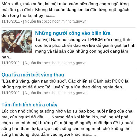
Mùa xuân, mùa xuân, lại một mùa xuân nữa đang chạm ngõ từng
mái ấm gia đình. Không khí xuân đang len lỏi đến từng ngõ ngách,
đến từng thớ lá, nhụy hoa...
11/10/2011 - | Nguồn tin : pccc.hochiminhcity.gov.vn
Những người xông vào biển lửa
Tại Việt Nam nói chung và TPHCM nói riêng, lính
cứu hỏa phải chiến đấu với lửa để giành giật lại tính
mạng và tài sản của những con người đang lâm
nạn...
11/10/2011 - | Nguồn tin : pccc.hochiminhcity.gov.vn
Qua lửa mới biết vàng thau
"Lửa thử vàng, gian nan thử sức". Các chiến sĩ Cảnh sát PCCC là
những người
đã
được
"tôi luyện" qua lửa theo đúng nghĩa đen...
11/10/2011 - | Nguồn tin : pccc.hochiminhcity.gov.vn
Tâm tình lính chữa cháy
Lúc còn nhỏ chúng ta sống nhờ vào sự bao bọc, nuôi nấng của cha
mẹ, của người đỡ đầu … Nhưng đến khi khôn lớn, mỗi người phải
chọn cho mình một hướng đi, một nghề nghiệp nhất định để tự nuôi
sống bản thân, tự tạo lập cuộc sống cho riêng mình chứ không thể
sống thụ động, dựa dẫm vào người khác mãi......