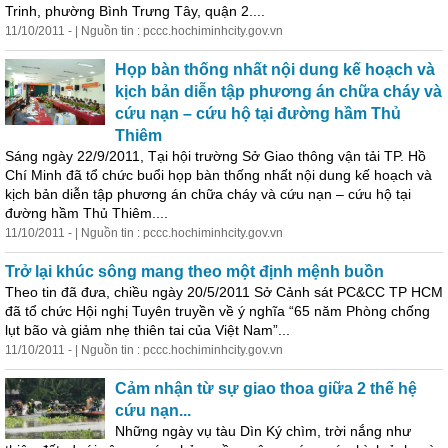
Trinh, phường Bình Trưng Tây, quận 2....
11/10/2011 - | Nguồn tin : pccc.hochiminhcity.gov.vn
Họp bàn thống nhất nội dung kế hoạch và
kịch bản diễn tập phương án chữa cháy và
cứu nạn – cứu hộ tại đường hầm Thủ
Thiêm
Sáng ngày 22/9/2011, Tại hội trường Sở Giao thông vận tải TP. Hồ
Chí Minh
đã
tổ chức buổi họp bàn thống nhất nội dung kế hoạch và
kịch bản diễn tập phương án chữa cháy và cứu nạn – cứu hộ tại
đường hầm Thủ Thiêm....
11/10/2011 - | Nguồn tin : pccc.hochiminhcity.gov.vn
Trở lại khúc sông mang theo một định mệnh buồn
Theo tin
đã
đưa, chiều ngày 20/5/2011 Sở Cảnh sát PC&CC TP HCM
đã
tổ chức Hội nghị Tuyên truyền về ý nghĩa “65 năm Phòng chống
lụt bão và giảm nhẹ thiên tai của Việt Nam”...
11/10/2011 - | Nguồn tin : pccc.hochiminhcity.gov.vn
Cảm nhận từ sự giao thoa giữa 2 thế hệ
cứu nạn...
Những ngày vụ tàu Dìn Ký chìm, trời nắng như