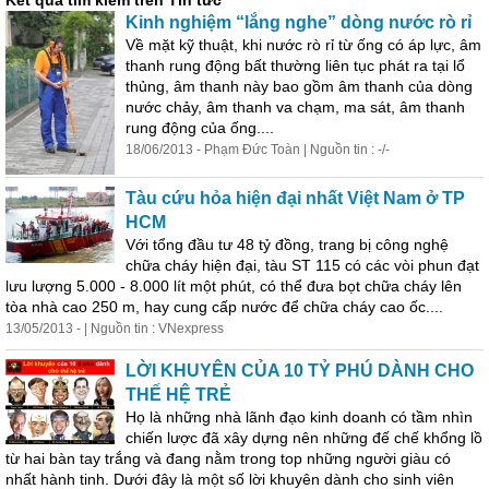
Kết quả tìm kiếm trên Tin tức
Kinh nghiệm “lắng nghe” dòng nước rò rỉ
Về mặt kỹ thuật, khi nước rò rỉ từ ống có áp lực, âm
thanh rung động bất thường liên tục phát ra tại lổ
thủng, âm thanh này bao gồm âm thanh của dòng
nước chảy, âm thanh va chạm, ma sát, âm thanh
rung động của ống....
18/06/2013 - Phạm Đức Toàn | Nguồn tin : -/-
Tàu cứu hỏa hiện đại nhất Việt Nam ở TP
HCM
Với tổng đầu tư 48 tỷ đồng, trang bị công nghệ
chữa cháy hiện đại, tàu ST 115 có các vòi phun đạt
lưu lượng 5.000 - 8.000 lít một phút, có thể đưa bọt chữa cháy lên
tòa nhà cao 250 m, hay cung cấp nước để chữa cháy cao ốc....
13/05/2013 - | Nguồn tin : VNexpress
LỜI KHUYÊN CỦA 10 TỶ PHÚ DÀNH CHO
THẾ HỆ TRẺ
Họ là những nhà lãnh đạo kinh doanh có tầm nhìn
chiến lược
đã
xây dựng nên những đế chế khổng lồ
từ hai bàn tay trắng và đang nằm trong top những người giàu có
nhất hành tinh. Dưới đây là một số lời khuyên dành cho sinh viên