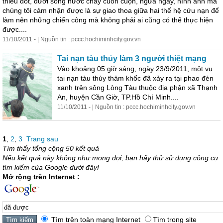
thiêu đốt, dưới sông nước chảy cuồn cuộn, ngứa ngáy, hình ảnh mà
chúng tôi cảm nhận
được
là sự giao thoa giữa hai thế hệ cứu nạn để
làm nên những chiến công mà không phải ai cũng có thể thực hiện
được
....
11/10/2011 - | Nguồn tin : pccc.hochiminhcity.gov.vn
Tai nạn tàu thủy làm 3 người thiệt mạng
Vào khoảng 05 giờ sáng, ngày 23/9/2011, một vụ
tai nạn tàu thủy thảm khốc
đã
xảy ra tại phao đèn
xanh trên sông Lòng Tàu thuộc địa phận xã Thạnh
An, huyện Cần Giờ, TP.Hồ Chí Minh....
11/10/2011 - | Nguồn tin : pccc.hochiminhcity.gov.vn
1
,
2
,
3
Trang sau
Tìm thấy tổng cộng 50 kết quả
Nếu kết quả này không như mong đợi, bạn hãy thử sử dụng công cụ
tìm kiếm của Google dưới đây!
Mở rộng trên Internet :
Tìm trên toàn mạng Internet
Tìm trong site