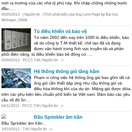
mới ra trường của các nhà tỷ phú này. Khi chập chững những bước
đầu......
05/05/2013 - | Nguồn tin : (Trích phát biểu của ông Larry Page tại Đại học
Michigan, 2009)
Tủ điều khiển và bảo vệ
Từ năm 2002 đến nay trên 1000 tủ điều khiển, bảo
vệ do công ty T-M thiết kế, chế tạo
đã
và đang
được
vận hành trong lĩnh vực truyền tải và phân
phối điện năng, tủ điều khiển bảo bệ động cơ......
05/04/2013 - PCCC T-M | Nguồn tin : -/-
Hệ thống thông gió tầng hầm
Phạm vi công việc hệ thống ống gió bao gồm tất cả
ống gió cần thiết dáp ứng nhu cầu thông gió và
điều hòa không khí của dự án. Miệng gió
được
döïa
trên các phụ kiện tiêu chuẩn phổ biến tại Việt nam. Đảm bảo các yêu
cầu về độ ồn....
04/11/2012 - PCCC T-M | Nguồn tin : -/-
Đầu Sprinkler âm trần
Đầu Sprinkler âm trần...
19/10/2012 - T-M | Nguồn tin : -/-