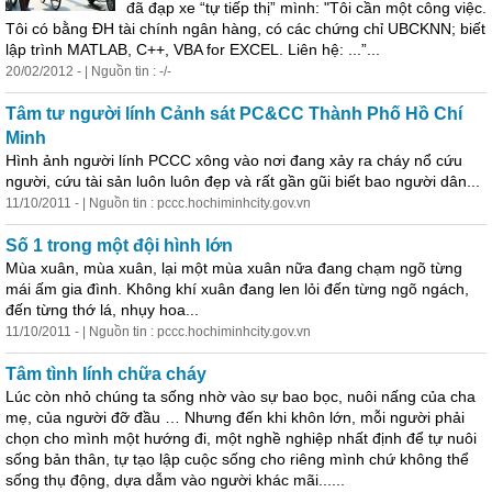
đã đạp xe “tự tiếp thị” mình: "Tôi cần một công việc.
Tôi có bằng ĐH tài chính ngân hàng, có các chứng chỉ UBCKNN; biết
lập trình MATLAB, C++, VBA for EXCEL. Liên hệ: ...”...
20/02/2012 - | Nguồn tin : -/-
Tâm tư người lính Cảnh sát PC&CC Thành Phố Hồ Chí
Minh
Hình ảnh người lính PCCC xông vào nơi đang xảy ra cháy nổ cứu
người, cứu tài sản luôn luôn đẹp và rất gần gũi biết bao người dân...
11/10/2011 - | Nguồn tin : pccc.hochiminhcity.gov.vn
Số 1 trong một đội hình lớn
Mùa xuân, mùa xuân, lại một mùa xuân nữa đang chạm ngõ từng
mái ấm gia đình. Không khí xuân đang len lỏi đến từng ngõ ngách,
đến từng thớ lá, nhụy hoa...
11/10/2011 - | Nguồn tin : pccc.hochiminhcity.gov.vn
Tâm tình lính chữa cháy
Lúc còn nhỏ chúng ta sống nhờ vào sự bao bọc, nuôi nấng của cha
mẹ, của người đỡ đầu … Nhưng đến khi khôn lớn, mỗi người phải
chọn cho mình một hướng đi, một nghề nghiệp nhất định để tự nuôi
sống bản thân, tự tạo lập cuộc sống cho riêng mình chứ không thể
sống thụ động, dựa dẫm vào người khác mãi......