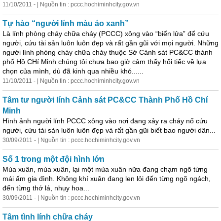
11/10/2011 - | Nguồn tin : pccc.hochiminhcity.gov.vn
Tự hào “người lính màu áo xanh”
Là lính phòng cháy chữa cháy (PCCC) xông vào “biển lửa” để cứu
người, cứu tài sản luôn luôn đẹp và rất gần gũi với mọi người. Những
người lính phòng cháy chữa cháy thuộc Sở Cảnh sát PC&CC thành
phố Hồ CHí Minh chúng tôi chưa bao giờ cảm thấy hối tiếc về lựa
chọn của mình, dù đã kinh qua nhiều khó......
11/10/2011 - | Nguồn tin : pccc.hochiminhcity.gov.vn
Tâm tư người lính Cảnh sát PC&CC Thành Phố Hồ Chí
Minh
Hình ảnh người lính PCCC xông vào nơi đang xảy ra cháy nổ cứu
người, cứu tài sản luôn luôn đẹp và rất gần gũi biết bao người dân...
30/09/2011 - | Nguồn tin : pccc.hochiminhcity.gov.vn
Số 1 trong một đội hình lớn
Mùa xuân, mùa xuân, lại một mùa xuân nữa đang chạm ngõ từng
mái ấm gia đình. Không khí xuân đang len lỏi đến từng ngõ ngách,
đến từng thớ lá, nhụy hoa...
30/09/2011 - | Nguồn tin : pccc.hochiminhcity.gov.vn
Tâm tình lính chữa cháy