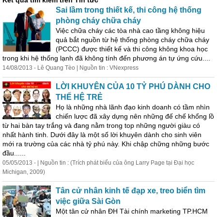
Kết quả tìm kiếm trên Tin tức
Sai lầm trong thiết kế, thi công hệ thống
phòng cháy chữa cháy
Việc chữa cháy các tòa nhà cao tầng không hiệu
quả bắt nguồn từ hệ thống phòng cháy chữa cháy
(PCCC) được thiết kế và thi công không khoa học
trong khi hệ thống lạnh đã không tính đến phương án tự ứng cứu....
14/08/2013 - Lê Quang Tèo | Nguồn tin : VNexpress
LỜI KHUYÊN CỦA 10 TỶ PHÚ DÀNH CHO
THẾ HỆ TRẺ
Họ là những nhà lãnh đạo kinh doanh có tầm nhìn
chiến lược đã xây dựng nên những đế chế khổng lồ
từ hai bàn tay trắng và đang nằm trong top những người giàu có
nhất hành tinh. Dưới đây là một số lời khuyên dành cho sinh viên
mới ra trường của các nhà tỷ phú này. Khi chập chững những bước
đầu......
05/05/2013 - | Nguồn tin : (Trích phát biểu của ông Larry Page tại Đại học
Michigan, 2009)
Tân cử nhân kinh tế đạp xe, treo biển tìm
việc giữa Sài Gòn
Một tân cử nhân ĐH Tài chính marketing TP.HCM