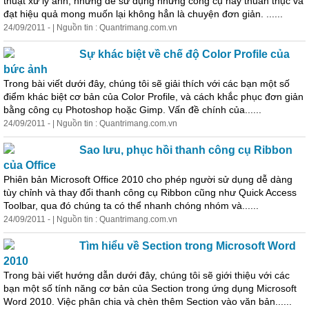
thuật xử lý ảnh, nhưng để sử dụng những công cụ này thuần thục và
đạt hiệu quả mong muốn lại không hẳn là chuyện
đơn
giản
. ......
24/09/2011 - | Nguồn tin : Quantrimang.com.vn
Sự khác biệt về chế độ Color Profile của
bức ảnh
Trong bài viết dưới đây, chúng tôi sẽ giải thích với các bạn một số
điểm khác biệt cơ bản của Color Profile, và cách khắc phục
đơn
giản
bằng công cụ Photoshop hoặc Gimp. Vấn đề chính của......
24/09/2011 - | Nguồn tin : Quantrimang.com.vn
Sao lưu, phục hồi thanh công cụ Ribbon
của Office
Phiên bản Microsoft Office 2010 cho phép người sử dụng dễ dàng
tùy chỉnh và thay đổi thanh công cụ Ribbon cũng như Quick Access
Toolbar, qua đó chúng ta có thể nhanh chóng nhóm và......
24/09/2011 - | Nguồn tin : Quantrimang.com.vn
Tìm hiểu về Section trong Microsoft Word
2010
Trong bài viết hướng dẫn dưới đây, chúng tôi sẽ giới thiệu với các
bạn một số tính năng cơ bản của Section trong ứng dụng Microsoft
Word 2010. Việc phân chia và chèn thêm Section vào văn bản......