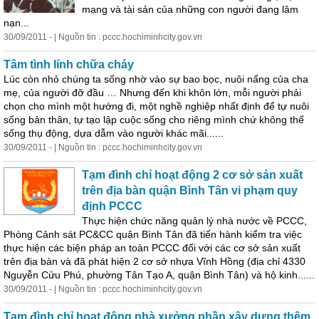
mạng và tài sản của những con người đang lâm
nạn...
30/09/2011 - | Nguồn tin : pccc.hochiminhcity.gov.vn
Tâm tình lính chữa cháy
Lúc còn nhỏ chúng ta sống nhờ vào sự bao bọc, nuôi nấng của cha
mẹ, của người đỡ đầu … Nhưng đến khi khôn lớn, mỗi người phải
chọn cho mình một hướng đi, một nghề nghiệp nhất định để tự nuôi
sống bản thân, tự tạo lập cuộc sống cho riêng mình chứ không thể
sống thụ động, dựa dẫm vào người khác mãi......
30/09/2011 - | Nguồn tin : pccc.hochiminhcity.gov.vn
Tạm đình chỉ hoạt động 2 cơ sở sản xuất
trên địa bàn quận Bình Tân vi phạm quy
định PCCC
Thực hiện chức năng quản lý nhà nước về PCCC,
Phòng Cảnh sát PC&CC quận Bình Tân đã tiến hành kiểm tra việc
thực hiện các biện pháp an toàn PCCC đối với các cơ sở sản xuất
trên địa bàn và đã phát hiện 2 cơ sở nhựa Vĩnh Hồng (địa chỉ 4330
Nguyễn Cửu Phú, phường Tân Tạo A, quận Bình Tân) và hộ
kinh
......
30/09/2011 - | Nguồn tin : pccc.hochiminhcity.gov.vn
Tạm đình chỉ hoạt động nhà xưởng phần xây dựng thêm