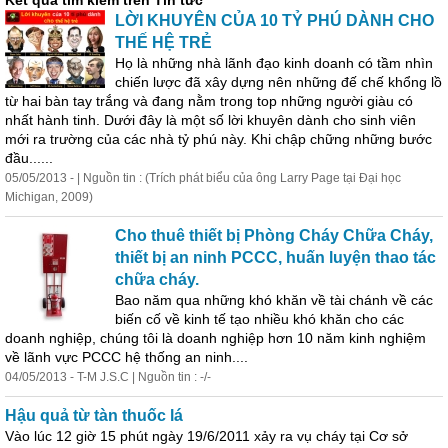
Kết quả tìm kiếm trên Tin tức
LỜI KHUYÊN CỦA 10 TỶ PHÚ DÀNH CHO
THẾ HỆ TRẺ
Họ là những nhà lãnh đạo
kinh
doanh
có tầm nhìn
chiến lược đã xây dựng nên những đế chế khổng lồ
từ hai bàn tay trắng và đang nằm trong top những người giàu có
nhất hành tinh. Dưới đây là một số lời khuyên dành cho sinh viên
mới ra trường của các nhà tỷ phú này. Khi chập chững những bước
đầu......
05/05/2013 - | Nguồn tin : (Trích phát biểu của ông Larry Page tại Đại học
Michigan, 2009)
Cho thuê thiết bị Phòng Cháy Chữa Cháy,
thiết bị an ninh PCCC, huấn luyện thao tác
chữa cháy.
Bao năm qua những khó khăn về tài chánh về các
biến cố về
kinh
tế tạo nhiều khó khăn cho các
doanh
nghiệp, chúng tôi là
doanh
nghiệp hơn 10 năm
kinh
nghiệm
về lãnh vực PCCC hệ thống an ninh....
04/05/2013 - T-M J.S.C | Nguồn tin : -/-
Hậu quả từ tàn thuốc lá
Vào lúc 12 giờ 15 phút ngày 19/6/2011 xảy ra vụ cháy tại Cơ sở