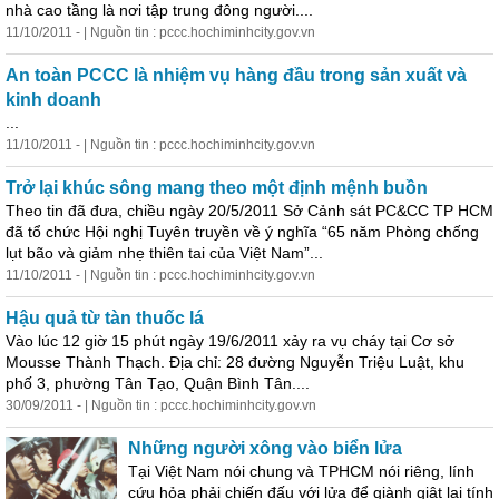
nhà cao tầng là nơi tập trung đông người....
11/10/2011 - | Nguồn tin : pccc.hochiminhcity.gov.vn
An toàn PCCC là nhiệm vụ hàng đầu trong sản xuất và
kinh
doanh
...
11/10/2011 - | Nguồn tin : pccc.hochiminhcity.gov.vn
Trở lại khúc sông mang theo một định mệnh buồn
Theo tin đã đưa, chiều ngày 20/5/2011 Sở Cảnh sát PC&CC TP HCM
đã tổ chức Hội nghị Tuyên truyền về ý nghĩa “65 năm Phòng chống
lụt bão và giảm nhẹ thiên tai của Việt Nam”...
11/10/2011 - | Nguồn tin : pccc.hochiminhcity.gov.vn
Hậu quả từ tàn thuốc lá
Vào lúc 12 giờ 15 phút ngày 19/6/2011 xảy ra vụ cháy tại Cơ sở
Mousse Thành Thạch. Địa chỉ: 28 đường Nguyễn Triệu Luật, khu
phố 3, phường Tân Tạo, Quận Bình Tân....
30/09/2011 - | Nguồn tin : pccc.hochiminhcity.gov.vn
Những người xông vào biển lửa
Tại Việt Nam nói chung và TPHCM nói riêng, lính
cứu hỏa phải chiến đấu với lửa để giành giật lại tính