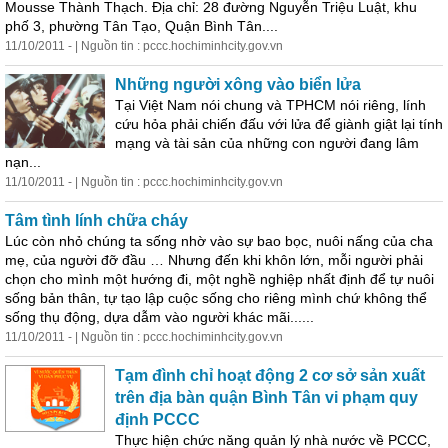
Mousse Thành Thạch. Địa chỉ: 28 đường Nguyễn Triệu Luật, khu
phố 3, phường Tân Tạo, Quận Bình Tân....
11/10/2011 - | Nguồn tin : pccc.hochiminhcity.gov.vn
Những người xông vào biển lửa
Tại Việt Nam nói chung và TPHCM nói riêng, lính
cứu hỏa phải chiến đấu với lửa để giành giật lại tính
mạng và tài sản của những con người đang lâm
nạn...
11/10/2011 - | Nguồn tin : pccc.hochiminhcity.gov.vn
Tâm tình lính chữa cháy
Lúc còn nhỏ chúng ta sống nhờ vào sự bao bọc, nuôi nấng của cha
mẹ, của người đỡ đầu … Nhưng đến khi khôn lớn, mỗi người phải
chọn cho mình một hướng đi, một nghề nghiệp nhất định để tự nuôi
sống bản thân, tự tạo lập cuộc sống cho riêng mình chứ không thể
sống thụ động, dựa dẫm vào người khác mãi......
11/10/2011 - | Nguồn tin : pccc.hochiminhcity.gov.vn
Tạm đình chỉ hoạt động 2 cơ sở sản xuất
trên địa bàn quận Bình Tân vi phạm quy
định PCCC
Thực hiện chức năng quản lý nhà nước về PCCC,