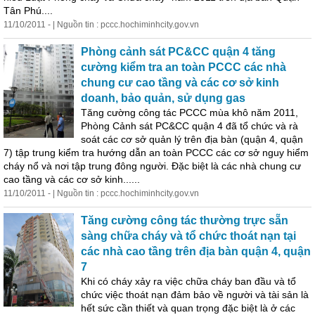
Tân Phú....
11/10/2011 - | Nguồn tin : pccc.hochiminhcity.gov.vn
Phòng cảnh sát PC&CC quận 4 tăng
cường kiểm tra an toàn PCCC các nhà
chung cư cao tầng và các cơ sở
kinh
doanh
, bảo quản, sử dụng gas
Tăng cường công tác PCCC mùa khô năm 2011,
Phòng Cảnh sát PC&CC quận 4 đã tổ chức và rà
soát các cơ sở quản lý trên địa bàn (quận 4, quận
7) tập trung kiểm tra hướng dẫn an toàn PCCC các cơ sở nguy hiểm
cháy nổ và nơi tập trung đông người. Đặc biệt là các nhà chung cư
cao tầng và các cơ sở
kinh
......
11/10/2011 - | Nguồn tin : pccc.hochiminhcity.gov.vn
Tăng cường công tác thường trực sẵn
sàng chữa cháy và tổ chức thoát nạn tại
các nhà cao tầng trên địa bàn quận 4, quận
7
Khi có cháy xảy ra việc chữa cháy ban đầu và tổ
chức việc thoát nạn đảm bảo về người và tài sản là
hết sức cần thiết và quan trọng đặc biệt là ở các