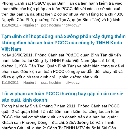
Phòng Cảnh sát PC&CC quận Bình Tân đã tiến hành kiểm tra việc
thực hiện các biện pháp an toàn PCCC đối với các cơ sở sản xuất
trên địa bàn và đã phát hiện 2 cơ sở nhựa Vĩnh Hồng (địa chỉ 4330
Nguyễn Cửu Phú, phường Tân Tạo A, quận Bình Tân) và hộ
kinh
......
11/10/2011 - | Nguồn tin : pccc.hochiminhcity.gov.vn
Tạm đình chỉ hoạt động nhà xưởng phần xây dựng thêm
không đảm bảo an toàn PCCC của công ty TNHH Koda
Việt Nam
Ngày 16/06/2011, Phòng Cảnh sát PC&CC quận Bình Tân đã tiến
hành kiểm tra tại Công Ty TNHH Koda Việt Nam (địa chỉ: Lô 8,
đường 1, KCN Tân Tạo, Quận Bình Tân) và phát hiện công ty đã vi
phạm các điều kiện an toàn PCCC có nguy cơ dẫn đến cháy nổ và
đã ra quyết định tạm đình chỉ 1 phần xưởng sản xuất....
11/10/2011 - | Nguồn tin : pccc.hochiminhcity.gov.vn
Lỗi vi phạm an toàn PCCC thường hay gặp ở các cơ sở
sản xuất,
kinh
doanh
Trong hai ngày 5 và 6 tháng 7 năm 2011, Phòng Cảnh sát PCCC
quận 2 và quận Bình Tân đã tiến hành kiểm tra công tác an toàn
PCCC của hai cơ sở sản xuất
kinh
doanh
trên địa bàn hai quận:
Khách sạn Phương Đông – địa chỉ: 225A đường Lê Văn Thịnh,
phường Cát Lái, quận 2; Công Ty TNHH MTV thuốc lá Sài Gòn......