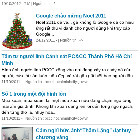
19/10/2012 - T-M | Nguồn tin : -/-
Google chào mừng Noel 2011
Noel 2011 đã về... gã khổng lồ Google đã có hiệu
ứng rất thú vị dành cho người dùng khi truy cập
Google...
24/12/2011 - | Nguồn tin : -/-
Tâm tư người lính
Cả
nh sát PC&CC Thành Phố Hồ Chí
Minh
Hình ảnh người lính PCCC xông vào nơi đang xảy ra cháy nổ cứu
người, cứu tài sản luôn luôn đẹp và rất gần gũi biết bao người dân...
11/10/2011 - | Nguồn tin : pccc.hochiminhcity.gov.vn
Số 1 trong một đội hình lớn
Mùa xuân, mùa xuân, lại một mùa xuân nữa đang chạm ngõ từng
mái ấm gia đình. Không khí xuân đang len lỏi đến từng ngõ ngách,
đến từng thớ lá, nhụy hoa...
11/10/2011 - | Nguồn tin : pccc.hochiminhcity.gov.vn
Cả
m nghĩ bức ảnh“Thầm Lặng” đạt huy
chương vàng