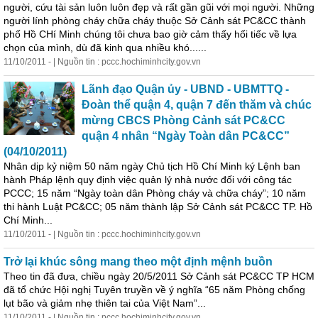
người, cứu tài sản luôn luôn đẹp và rất gần gũi với mọi người. Những
người lính phòng cháy chữa cháy thuộc Sở
Cả
nh sát PC&CC thành
phố Hồ CHí Minh chúng tôi chưa bao giờ
cả
m thấy hối tiếc về lựa
chọn của mình, dù đã kinh qua nhiều khó......
11/10/2011 - | Nguồn tin : pccc.hochiminhcity.gov.vn
Lãnh đạo Quận ủy - UBND - UBMTTQ -
Đoàn thể quận 4, quận 7 đến thăm và chúc
mừng CBCS Phòng
Cả
nh sát PC&CC
quận 4 nhân “Ngày Toàn dân PC&CC”
(04/10/2011)
Nhân dịp kỷ niệm 50 năm ngày Chủ tịch Hồ Chí Minh ký Lệnh ban
hành Pháp lệnh quy định việc quản lý nhà nước đối với công tác
PCCC; 15 năm “Ngày toàn dân Phòng cháy và chữa cháy”; 10 năm
thi hành Luật PC&CC; 05 năm thành lập Sở
Cả
nh sát PC&CC TP. Hồ
Chí Minh...
11/10/2011 - | Nguồn tin : pccc.hochiminhcity.gov.vn
Trở lại khúc sông mang theo một định mệnh buồn
Theo tin đã đưa, chiều ngày 20/5/2011 Sở
Cả
nh sát PC&CC TP HCM
đã tổ chức Hội nghị Tuyên truyền về ý nghĩa “65 năm Phòng chống
lụt bão và giảm nhẹ thiên tai của Việt Nam”...
11/10/2011 - | Nguồn tin : pccc.hochiminhcity.gov.vn