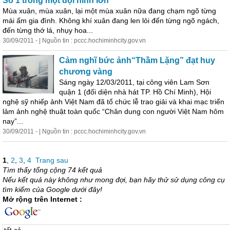
Số 1 trong một đội hình lớn
Mùa xuân, mùa xuân, lại một mùa xuân nữa đang chạm ngõ từng
mái ấm gia đình. Không khí xuân đang len lỏi đến từng ngõ ngách,
đến từng thớ lá, nhụy hoa...
30/09/2011 - | Nguồn tin : pccc.hochiminhcity.gov.vn
Cả
m nghĩ bức ảnh“Thầm Lặng” đạt huy
chương vàng
Sáng ngày 12/03/2011, tại công viên Lam Sơn
quận 1 (đối diện nhà hát TP. Hồ Chí Minh), Hội
nghệ sỹ nhiếp ảnh Việt Nam đã tổ chức lễ trao giải và khai mạc triển
lảm ảnh nghệ thuật toàn quốc “Chân dung con người Việt Nam hôm
nay”...
30/09/2011 - | Nguồn tin : pccc.hochiminhcity.gov.vn
1
,
2
,
3
,
4
Trang sau
Tìm thấy tổng cộng 74 kết quả
Nếu kết quả này không như mong đợi, bạn hãy thử sử dụng công cụ
tìm kiếm của Google dưới đây!
Mở rộng trên Internet :