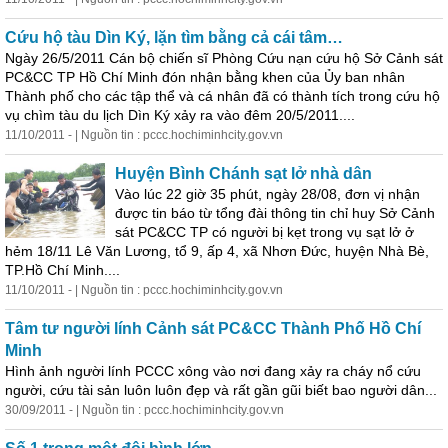
Cứu hộ tàu Dìn Ký, lặn tìm bằng
cả
cái tâm…
Ngày 26/5/2011 Cán bộ chiến sĩ Phòng Cứu nạn cứu hộ Sở
Cả
nh sát
PC&CC TP Hồ Chí Minh đón nhận bằng khen của Ủy ban nhân
Thành phố cho các tập thể và cá nhân đã có thành tích trong cứu hộ
vụ chìm tàu du lịch Dìn Ký xảy ra vào đêm 20/5/2011....
11/10/2011 - | Nguồn tin : pccc.hochiminhcity.gov.vn
Huyện Bình Chánh sạt lở nhà dân
Vào lúc 22 giờ 35 phút, ngày 28/08, đơn vị nhận
được tin báo từ tổng đài thông tin chỉ huy Sở
Cả
nh
sát PC&CC TP có người bị kẹt trong vụ sạt lở ở
hẻm 18/11 Lê Văn Lương, tổ 9, ấp 4, xã Nhơn Đức, huyện Nhà Bè,
TP.Hồ Chí Minh....
11/10/2011 - | Nguồn tin : pccc.hochiminhcity.gov.vn
Tâm tư người lính
Cả
nh sát PC&CC Thành Phố Hồ Chí
Minh
Hình ảnh người lính PCCC xông vào nơi đang xảy ra cháy nổ cứu
người, cứu tài sản luôn luôn đẹp và rất gần gũi biết bao người dân...
30/09/2011 - | Nguồn tin : pccc.hochiminhcity.gov.vn