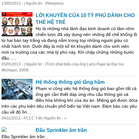
13/05/2013 - | Nguồn tin : VNexpress
LỜI KHUYÊN CỦA 10 TỶ PHÚ DÀNH CHO
THẾ HỆ TRẺ
Họ là những nhà lãnh đạo kinh doanh có tầm nhìn
chiến lược đã xây dựng nên những đế chế khổng lồ
từ hai bàn tay trắng và đang nằm trong top những người giàu có
nhất hành tinh. Dưới đây là một số lời khuyên dành cho sinh viên
mới ra trường của các nhà tỷ phú này. Khi chập chững những bước
đầu......
05/05/2013 - | Nguồn tin : (Trích phát biểu của ông Larry Page tại Đại học
Michigan, 2009)
Hệ thống thông gió tầng hầm
Phạm vi công việc hệ thống ống gió bao gồm
tất
cả
ống gió cần thiết dáp ứng nhu cầu thông gió và
điều hòa không khí của dự án. Miệng gió được döïa
trên các phụ kiện tiêu chuẩn phổ biến tại Việt nam. Đảm bảo các yêu
cầu về độ ồn....
04/11/2012 - PCCC T-M | Nguồn tin : -/-
Đầu Sprinkler âm trần
Đầu Sprinkler âm trần...