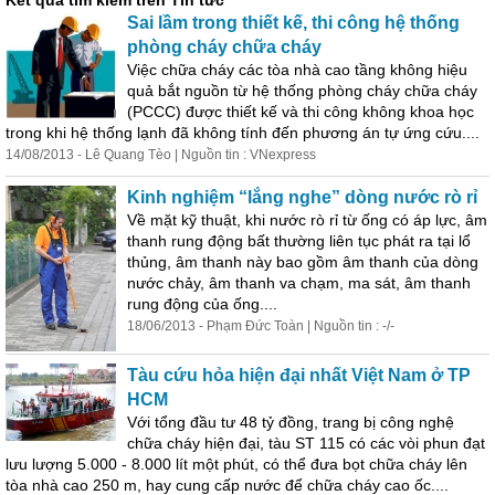
Kết quả tìm kiếm trên Tin tức
Sai lầm trong thiết kế, thi công hệ thống
phòng cháy chữa cháy
Việc chữa cháy các tòa nhà cao tầng không hiệu
quả bắt nguồn từ hệ thống phòng cháy chữa cháy
(PCCC) được thiết kế và thi công không khoa học
trong khi hệ thống lạnh đã không tính đến phương án tự ứng cứu....
14/08/2013 - Lê Quang Tèo | Nguồn tin : VNexpress
Kinh nghiệm “lắng nghe” dòng nước rò rỉ
Về mặt kỹ thuật, khi nước rò rỉ từ ống có áp lực, âm
thanh rung động bất thường liên tục phát ra tại lổ
thủng, âm thanh này bao gồm âm thanh của dòng
nước chảy, âm thanh va chạm, ma sát, âm thanh
rung động của ống....
18/06/2013 - Phạm Đức Toàn | Nguồn tin : -/-
Tàu cứu hỏa hiện đại nhất Việt Nam ở TP
HCM
Với tổng đầu tư 48 tỷ đồng, trang bị công nghệ
chữa cháy hiện đại, tàu ST 115 có các vòi phun đạt
lưu lượng 5.000 - 8.000 lít một phút, có thể đưa bọt chữa cháy lên
tòa nhà cao 250 m, hay cung cấp nước để chữa cháy cao ốc....