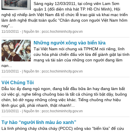
Sáng ngày 12/03/2011, tại công viên Lam Sơn
quận 1 (đối diện nhà hát TP. Hồ Chí Minh), Hội
nghệ sỹ nhiếp ảnh Việt Nam đã tổ chức lễ trao giải và khai mạc triển
lảm ảnh nghệ thuật toàn quốc “Chân dung con người Việt Nam hôm
nay”...
11/10/2011 - | Nguồn tin : pccc.hochiminhcity.gov.vn
Những người xông vào biển lửa
Tại Việt Nam nói chung và TPHCM nói riêng, lính
cứu hỏa phải chiến đấu với lửa để giành giật lại tính
mạng và tài sản của những con người đang lâm
nạn...
11/10/2011 - | Nguồn tin : pccc.hochiminhcity.gov.vn
Với Chúng Tôi
Dẫu lúc ấy đang ngủ ngon, đang bắt đầu bữa ăn hay đang làm bất
cứ việc gì, nghe tiếng chuông báo là
tất
cả
chúng tôi bật dậy, buông
chén, bỏ dở ngay những công việc khác. Tiếng chuông như hiệu
lệnh giục giã, phải nhanh, thật nhanh!...
11/10/2011 - | Nguồn tin : pccc.hochiminhcity.gov.vn
Tự hào “người lính màu áo xanh”
Là lính phòng cháy chữa cháy (PCCC) xông vào “biển lửa” để cứu