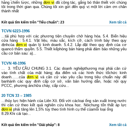
hàng chiến lược, những
đơn vị
đã cộng tác, gắng bó thân thiết với chúng
tôi trong thời gian qua. Chúng tôi xin gửi đến quý vị một lời cảm ơn chân
thành nhất
Kết quả tìm kiếm trên "Tiêu chuẩn": 23
Xem tất cả
TCVN 6223-1996
...tải phù hợp với các phương tiện chuyên chở hàng hóa. 5.4. Biển hiệu
cửa hàng : 5.4.1. Vật liệu, màu sắc, kích cỡ, cách trình bày theo quy
địnhcủa
đơn vị
quản lý kinh doanh. 5.4.2. Lắp đặt theo quy định của cơ
quancó thẩm quyền. 5.5. Thiết kếphòng bán hàng phải đảm bảo những yêu
cầu cơ bản sau: a)...
TCVN 48-1996
... 3. YÊU CẦU CHUNG 3.1. Các doanh nghiệpthương mại phải căn cứ
vào tính chất của mặt hàng; địa điểm và các hình thức tổchức kinh
doanh……của
đơn vị
và căn cứ vào yêu cầu trong tiêu chuẩn này để
banhành các quy định cấp cơ sở, văn bản hướng dẫn, hoặc nội quy
PCCC, phương ánchữa cháy, cấp cứu...
20 TCN 33 – 1985
...thủy lực hiện hành của Liên Xô. Đối với cácloại ống sản xuất trong nước
thì căn cứ theo kết quả nghiên cứu khoa học. Nóichung tổn thất áp lực
đơn vị
phải tăng lên 1,5% tùy theo tình hình cụ thể củamỗi loại ống
8.29.Khi cải tạo...
Kết quả tìm kiếm trên "Giải pháp": 8
Xem tất cả