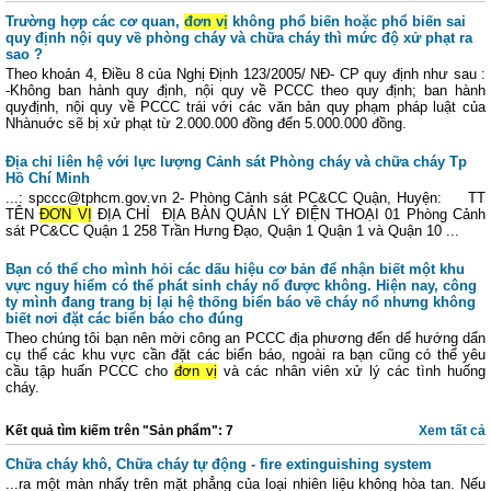
Trường hợp các cơ quan,
đơn vị
không phổ biến hoặc phổ biến sai
quy định nội quy về phòng cháy và chữa cháy thì mức độ xử phạt ra
sao ?
Theo khoản 4, Điều 8 của Nghị Định 123/2005/ NĐ- CP quy định như sau :
-Không ban hành quy định, nội quy về PCCC theo quy định; ban hành
quyđịnh, nội quy về PCCC trái với các văn bản quy phạm pháp luật của
Nhànuớc sẽ bị xử phạt từ 2.000.000 đồng đến 5.000.000 đồng.
Địa chỉ liên hệ với lực lượng Cảnh sát Phòng cháy và chữa cháy Tp
Hồ Chí Minh
...: spccc@tphcm.gov.vn 2- Phòng Cảnh sát PC&CC Quận, Huyện: TT
TÊN
ĐƠN VỊ
ĐỊA CHỈ ĐỊA BÀN QUẢN LÝ ĐIỆN THOẠI 01 Phòng Cảnh
sát PC&CC Quận 1 258 Trần Hưng Đạo, Quận 1 Quận 1 và Quận 10 ...
Bạn có thể cho mình hỏi các dấu hiệu cơ bản để nhận biết một khu
vực nguy hiểm có thể phát sinh cháy nổ được không. Hiện nay, công
ty mình đang trang bị lại hệ thống biển báo về cháy nổ nhưng không
biết nơi đặt các biển báo cho đúng
Theo chúng tôi bạn nên mời công an PCCC địa phương đến dể hướng dẩn
cụ thể các khu vực cần đặt các biển báo, ngoài ra bạn cũng có thể yêu
cầu tập huấn PCCC cho
đơn vị
và các nhân viên xử lý các tình huống
cháy.
Kết quả tìm kiếm trên "Sản phẩm": 7
Xem tất cả
Chữa cháy khô, Chữa cháy tự động - fire extinguishing system
...ra một màn nhấy trên mặt phẳng của loại nhiên liệu không hòa tan. Nếu