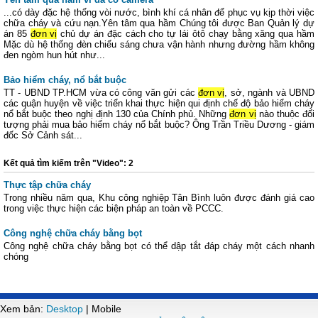
...có dày đặc hệ thống vòi nước, bình khí cá nhân để phục vụ kịp thời việc
chữa cháy và cứu nạn.Yên tâm qua hầm Chúng tôi được Ban Quản lý dự
án 85
đơn vị
chủ dự án đặc cách cho tự lái ôtô chạy bằng xăng qua hầm
Mặc dù hệ thống đèn chiếu sáng chưa vận hành nhưng đường hầm không
đen ngòm hun hút như...
Bảo hiểm cháy, nổ bắt buộc
TT - UBND TP.HCM vừa có công văn gửi các
đơn vị
, sở, ngành và UBND
các quận huyện về việc triển khai thực hiện qui định chế độ bảo hiểm cháy
nổ bắt buộc theo nghị định 130 của Chính phủ. Những
đơn vị
nào thuộc đối
tượng phải mua bảo hiểm cháy nổ bắt buộc? Ông Trần Triều Dương - giám
đốc Sở Cảnh sát...
Kết quả tìm kiếm trên "Video": 2
Thực tập chữa cháy
Trong nhiều năm qua, Khu công nghiệp Tân Bình luôn được đánh giá cao
trong việc thực hiện các biện pháp an toàn về PCCC.
Công nghệ chữa cháy bằng bọt
Công nghệ chữa cháy bằng bọt có thể dập tắt đáp cháy một cách nhanh
chóng
Xem bản:
Desktop
| Mobile