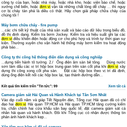
công ty của bạn, hoặc nhà máy, hoặc nhà kho, hoặc viện bào chế, hoặc
xưởng chế biến, hoặc
đơn vị
vận tải những chất lỏng dễ cháy ... thì nguy
cơ bị cháy tàn phá là diều có thật. Hãy chọn giải pháp chữa cháy của
chúng tôi !
Máy bơm chữa cháy - fire pump
...các chi tiết kỹ thuật của nhà sản xuất và báo cáo dữ liệu trong biểu đồ,
đồ thị định dạng. Kiểm tra bơm Jockey. Kiểm tra và hiệu suất ghi lại các
đơn vị
điều khiển điện hoặc động cơ cho phù hợp và trình tự thời gian sự
kiện. Thường xuyên cho vận hành hệ thống máy bơm kiểm tra hoạt động
phải báo...
Công ty thi công hệ thống điện dân dụng và công nghiệp
...dựng tiến hành tô tường. 2./ Ống điện âm sàn bê tông. Dùng nước
sơn làm dấu các vị trí hộp box trung gian trên sàn cốt pha khi
đơn vị
xây
dựng thi công xong cốt pha sàn. Đặt các hộp box theo vị trí đã định,
dùng ống điện kết nối các hộp box lại, tạo thành đường dẫn...
Kết quả tìm kiếm trên "Tin tức": 99
Xem tất cả
Camera giám sát Hải Quan và Hành Khách tại Tân Sơn Nhất
Vào dịp cuối năm và giáp Tết Nguyên đán, Tổng cục Hải quan đã có chỉ
đạo hai
đơn vị
Hải quan TP.HCM và Hải quan TP.HCM tăng cường kiểm
tra, chấn chỉnh hai cửa khẩu sân bay quốc tế; đặt camera giám sát cá
nhân hải quan và hành khách. Đôi khi Tổng cục có nhận được thông tin
phản ánh hành khách kẹp...
Yên tâm qua hầm vì đã có camera