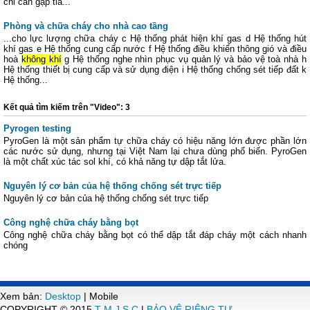
chỉ cần gặp tia...
Phòng và chữa cháy cho nhà cao tầng
...cho lực lượng chữa cháy c Hệ thống phát hiện khí gas d Hệ thống hút
khí gas e Hệ thống cung cấp nước f Hệ thống điều khiển thông gió và điều
hoà
không khí
g Hệ thống nghe nhìn phục vụ quản lý và bảo vệ toà nhà h
Hệ thống thiết bị cung cấp và sử dụng điện i Hệ thống chống sét tiếp đất k
Hệ thống...
Kết quả tìm kiếm trên "Video": 3
Pyrogen testing
PyroGen là một sản phẩm tự chữa cháy có hiệu năng lớn được phần lớn
các nước sử dụng, nhưng tại Việt Nam lại chưa dùng phổ biến. PyroGen
là một chất xúc tác sol khí, có khả năng tự dập tắt lửa.
Nguyên lý cơ bản của hệ thống chống sét trực tiếp
Nguyên lý cơ bản của hệ thống chống sét trực tiếp
Công nghệ chữa cháy bằng bọt
Công nghệ chữa cháy bằng bọt có thể dập tắt đáp cháy một cách nhanh
chóng
Xem bản:
Desktop
| Mobile
COPYRIGHT © 2015
T-M J.S.C
|
BẢO VỆ RIÊNG TƯ