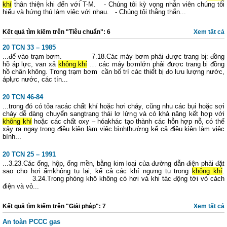
khí
thân thiện khi đến với T-M. - Chúng tôi kỳ vọng nhân viên chúng tôi
hiểu và hứng thú làm việc với nhau. - Chúng tôi thẳng thắn...
Kết quả tìm kiếm trên "Tiêu chuẩn": 6
Xem tất cả
20 TCN 33 – 1985
...để vào trạm bơm. 7.18.Các máy bơm phải được trang bị: đồng
hồ áp lực, van xả
không khí
… các máy bơmlớn phải được trang bị đồng
hồ chân không. Trong trạm bơm cần bố trí các thiết bị đo lưu lượng nước,
áplực nước, các tín...
20 TCN 46-84
...trong đó có tỏa racác chất khí hoặc hơi cháy, cũng nhu các bụi hoặc sợi
cháy dễ dàng chuyển sangtrạng thái lơ lửng và có khả năng kết hợp với
không khí
hoặc các chất oxy – hóakhác tạo thành các hỗn hợp nỗ, có thể
xảy ra ngay trong điều kiện làm việc bìnhthường kể cả điều kiện làm việc
bình...
20 TCN 25 – 1991
...3.23.Các ống, hộp, ống mền, bằng kim loại của đường dẫn điện phải đặt
sao cho hơi ẩmkhông tụ lại, kể cả các khí ngưng tụ trong
không khí
.
3.24.Trong phòng khô không có hơi và khi tác động tới vỏ cách
điện và vỏ...
Kết quả tìm kiếm trên "Giải pháp": 7
Xem tất cả
An toàn PCCC gas