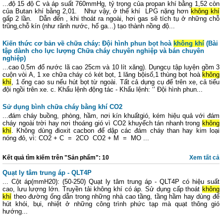
...độ 15 độ C và áp suất 760mmHg, tỷ trọng của propan khí bằng 1,52 còn
của Butan khí bằng 2,01. Như vậy, ở thể khí LPG nặng hơn
không khí
gấp 2 lần. Dẫn đến , khi thoát ra ngoài, hơi gas sẽ tích tụ ở những chỗ
trũng,chỗ kín (như rãnh nước, hố ga...) tạo thành nồng độ...
Kiến thức cơ bản về chữa cháy: Đội hình phun bọt hoà
không khí
(Bài
tập dành cho lực lượng Chữa cháy chuyên nghiệp và bán chuyên
nghiệp)
...cao 0,5m đổ nước lã cao 25cm và 10 lít xăng). Dụngcụ tập luyện gồm 3
cuộn vòi A, 1 xe chữa cháy có két bọt, 1 lăng bộisố,1 thùng bọt hoà
không
khí
, 1 ống cao su nếu hút bọt từ ngoài. Tất cả dụng cụ để trên xe, cả tiểu
đội ngồi trên xe. c. Khẩu lệnh động tác - Khẩu lệnh: ‘’ Đội hình phun...
Sử dụng bình chữa cháy bằng khí CO2
...đám cháy buồng, phòng, hầm, nơi kín khuấtgió, kém hiệu quả với đám
cháy ngoài trời hay nơi thoáng gió vì CO2 khuyếch tán nhanh trong
không
khí
. Không dùng đioxit cacbon để dập các đám cháy than hay kim loại
nóng đỏ, vì: CO2 + C = 2CO ­ CO2 + M = MO ...
Kết quả tìm kiếm trên "Sản phẩm": 10
Xem tất cả
Quạt ly tâm trung áp - QLT4P
... Cột áp(mmH20): (50-250) Quạt ly tâm trung áp - QLT4P có hiệu suất
cao, lưu lượng lớn. Truyền tải không khí có áp. Sử dụng cấp thoát
không
khí
theo đường ống dẫn trong những nhà cao tầng, tầng hầm hay dùng để
hút khói, bụi, nhiệt ở những công trình phức tạp mà quạt thông gió
hướng...