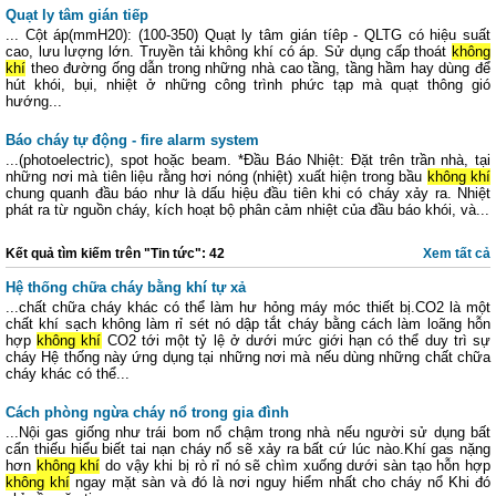
Quạt ly tâm gián tiếp
... Cột áp(mmH20): (100-350) Quạt ly tâm gián tíêp - QLTG có hiệu suất
cao, lưu lượng lớn. Truyền tải không khí có áp. Sử dụng cấp thoát
không
khí
theo đường ống dẫn trong những nhà cao tầng, tầng hầm hay dùng để
hút khói, bụi, nhiệt ở những công trình phức tạp mà quạt thông gió
hướng...
Báo cháy tự động - fire alarm system
...(photoelectric), spot hoặc beam. *Đầu Báo Nhiệt: Đặt trên trần nhà, tại
những nơi mà tiên liệu rằng hơi nóng (nhiệt) xuất hiện trong bầu
không khí
chung quanh đầu báo như là dấu hiệu đầu tiên khi có cháy xảy ra. Nhiệt
phát ra từ nguồn cháy, kích hoạt bộ phân cảm nhiệt của đầu báo khói, và...
Kết quả tìm kiếm trên "Tin tức": 42
Xem tất cả
Hệ thống chữa cháy bằng khí tự xả
...chất chữa cháy khác có thể làm hư hỏng máy móc thiết bị.CO2 là một
chất khí sạch không làm rỉ sét nó dập tắt cháy bằng cách làm loãng hỗn
hợp
không khí
CO2 tới một tỷ lệ ở dưới mức giới hạn có thể duy trì sự
cháy Hệ thống này ứng dụng tại những nơi mà nếu dùng những chất chữa
cháy khác có thể...
Cách phòng ngừa cháy nổ trong gia đình
...Nội gas giống như trái bom nổ chậm trong nhà nếu người sử dụng bất
cẩn thiếu hiểu biết tai nạn cháy nổ sẽ xảy ra bất cứ lúc nào.Khí gas nặng
hơn
không khí
do vậy khi bị rò rỉ nó sẽ chìm xuống dưới sàn tạo hỗn hợp
không khí
ngay mặt sàn và đó là nơi nguy hiểm nhất cho cháy nổ Khi đó