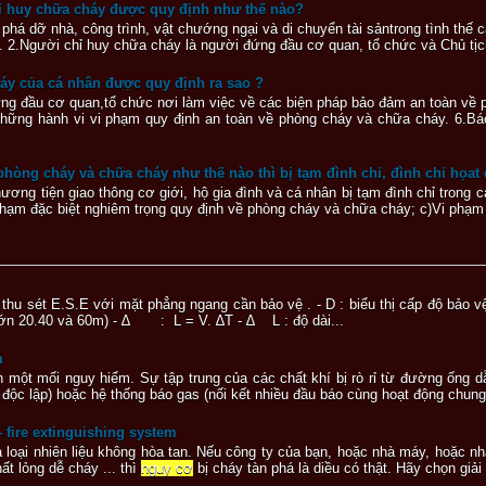
ỉ huy chữa cháy được quy định như thế nào?
 phá dỡ nhà, công trình, vật chướng ngại và di chuyển tài sảntrong tình thế
g. 2.Người chỉ huy chữa cháy là người đứng đầu cơ quan, tổ chức và Chủ tịc
áy của cá nhân được quy định ra sao ?
đứng đầu cơ quan,tổ chức nơi làm việc về các biện pháp bảo đảm an toàn về
những hành vi vi phạm quy định an toàn về phòng cháy và chữa cháy. 6.Bá
hòng cháy và chữa cháy như thế nào thì bị tạm đình chỉ, đình chỉ họat
hương tiện giao thông cơ giới, hộ gia đình và cá nhân bị tạm đình chỉ trong
 phạm đặc biệt nghiêm trọng quy định về phòng cháy và chữa cháy; c)Vi phạm
thu sét E.S.E với mặt phẳng ngang cần bảo vệ . - D : biểu thị cấp độ bảo vệ c
lớn 20.40 và 60m) - ∆ : L = V. ∆T - ∆ L : độ dài...
m
hành một mối nguy hiểm. Sự tập trung của các chất khí bị rò rỉ từ đường ống
độc lập) hoặc hệ thống báo gas (nối kết nhiều đầu báo cùng hoạt động chung
 fire extinguishing system
a loại nhiên liệu không hòa tan. Nếu công ty của bạn, hoặc nhà máy, hoặc n
ất lỏng dễ cháy ... thì
nguy cơ
bị cháy tàn phá là diều có thật. Hãy chọn giả