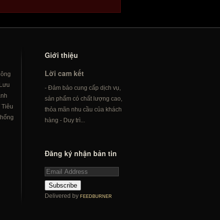
Giới thiệu
Lời cam kết
hông
Lưu
- Đảm bảo cung cấp dịch vụ,
ành
sản phẩm có chất lượng cao,
/
Tiêu
thỏa mãn nhu cầu của khách
hống
hàng - Duy trì...
Đăng ký nhận bản tin
Subscribe
Delivered by
FEEDBURNER