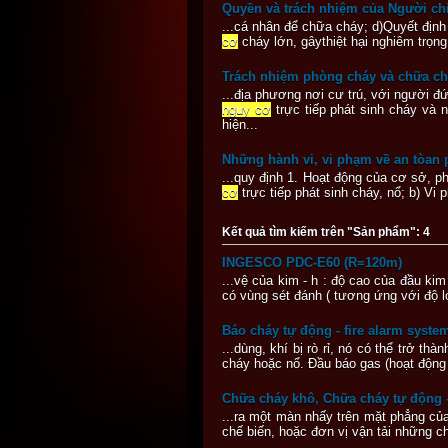
Quyền và trách nhiệm của Người ch
...cá nhân để chữa cháy; d)Quyết định
cơ
cháy lớn, gâythiệt hại nghiêm trọn
Trách nhiệm phòng cháy và chữa ch
...địa phương nơi cư trú, với người 
nguy cơ
trực tiếp phát sinh cháy và 
hiện...
Những hành vi, vi phạm về an tòan p
...quy định 1. Hoạt động của cơ sở, p
cơ
trực tiếp phát sinh cháy, nổ; b) Vi
Kết quả tìm kiếm trên "Sản phẩm": 4
INGESCO PDC-E60 (R=120m)
...vệ của kim - h : độ cao của đầu kim 
có vùng sét đánh ( tương ứng với độ 
Báo cháy tự động - fire alarm syste
...dùng, khí bị rò rỉ, nó có thể trở t
cháy hoặc nổ. Đầu báo gas (hoạt động 
Chữa cháy khô, Chữa cháy tự động -
...ra một màn nhấy trên mặt phẳng củ
chế biến, hoặc đơn vị vận tải những ch