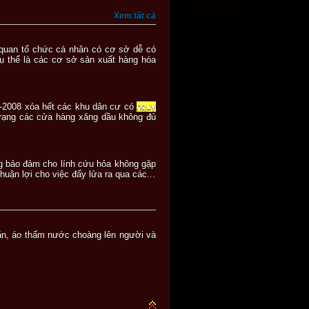
Xem tất cả
 quan tổ chức cá nhân có cơ sở dễ có
ụ thể là các cơ sở sản xuất hàng hóa
II-2008 xóa hết các khu dân cư có
nguy
trạng các cửa hàng xăng dầu không đủ
ng bảo đảm cho lính cứu hỏa không gặp
huận lợi cho việc đẩy lửa ra qua các...
chăn, áo thấm nước choàng lên người và