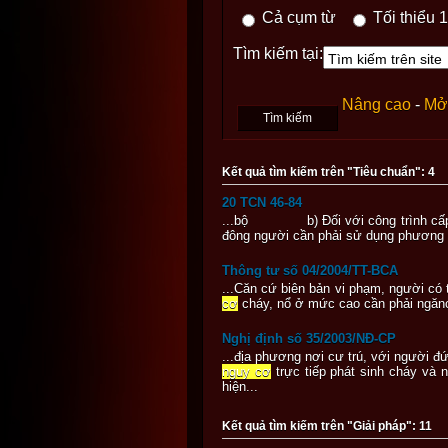
Cả cụm từ
Tối thiểu 1
Tìm kiếm tại:
Nâng cao
-
Mở 
Kết quả tìm kiếm trên "Tiêu chuẩn": 4
20 TCN 46-84
...bộ b) Đối với công trình cấp II
đông người cần phải sử dụng phương t
Thông tư số 04/2004/TT-BCA
...Căn cứ biên bản vi phạm, người có
cơ
cháy, nổ ở mức cao cần phải ngănch
Nghị định số 35/2003/NĐ-CP
...địa phương nơi cư trú, với người 
nguy cơ
trực tiếp phát sinh cháy và 
hiện...
Kết quả tìm kiếm trên "Giải pháp": 11