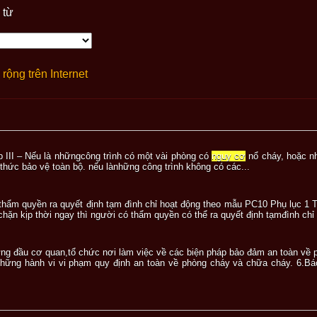
 từ
rộng trên Internet
I – Nếu là nhữngcông trình có một vài phòng có
nguy cơ
nổ cháy, hoặc nh
hức bảo vệ toàn bộ. nếu lànhững công trình không có các...
 thẩm quyền ra quyết định tạm đình chỉ hoạt động theo mẫu PC10 Phụ lục 1
ặn kịp thời ngay thì người có thẩm quyền có thể ra quyết định tạmđình chỉ b
đứng đầu cơ quan,tổ chức nơi làm việc về các biện pháp bảo đảm an toàn về
những hành vi vi phạm quy định an toàn về phòng cháy và chữa cháy. 6.Bá