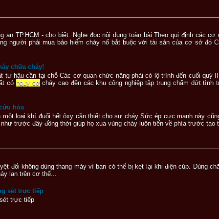
g an TP.HCM - cho biết: Nghe đọc nội dung toàn bài Theo qui định các cơ
ông người phải mua bảo hiểm cháy nổ bắt buộc với tài sản của cơ sở đó C
háy chữa cháy!
vật tư hậu cần tại chỗ Các cơ quan chức năng phải có lộ trình đến cuối quý 
uất có
nguy cơ
cháy cao đến các khu công nghiệp tập trung chấm dứt tình 
 cứu hỏa
nh một loại khí đuổi hết ôxy cần thiết cho sự cháy Sức ép cực mạnh này cũ
 như trước đây đồng thời giúp họ xua vùng cháy luôn tiến về phía trước tạo t
 tuyệt đối không dùng thang máy vì bạn có thể bị kẹt lại khi điện cúp. Dùng 
áy lan trên cơ thể...
 sét trực tiếp
ét trực tiếp