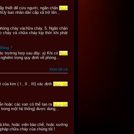
 cấp thiết để cứu người, ngăn chặn
nguy
hỦy ban nhân dân cấp xã trở lên...
 phòng cháy vàchữa cháy. 5. Ngăn chặn
o cháy và chữa cháy kịp thời khi phát
 động ?
 các trường hợp sau đây: a) Khi có
nguy
 nghiêm trọng quy định về phòng...
Xem tất cả
ủa kim ( I , II , III) xác định
nguy cơ
 dẫn hoặc các van có thể tạo ra
nguy cơ
 trong một hệ thống) được dùng...
hà kho, hoặc viện bào chế, hoặc xưởng
i pháp chữa cháy của chúng tôi !