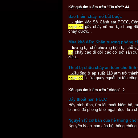
Kết quả tìm kiếm trên "Tin tức": 44
Bảo hiểm cháy, nổ bắt buộc
...- giám đốc Sở Cảnh sát PCCC, Côn
nguy cơ
gây cháy nổ nơi tập trung đ
cháy được...
Mùa khô đến: Khẩn trương phòng c
...lượng tại chỗ phương tiện tại chỗ 
cơ
cháy cao di dời các cơ sở sản x
điều...
Thiết bị chữa cháy an toàn cho lính
...đầu ống ở áp suất 118 atm trở thà
nguy cơ
bị lửa quay ngoắt lại tấn công
Kết quả tìm kiếm trên "Video": 2
Dây thoát nạn PCCC
Hãy bình tĩnh, tìm lối thoát hiểm bộ,
bịt mũi để phòng khói ngạt, độc, lửa ch
Nguyên lý cơ bản của hệ thống chống
Nguyên lý cơ bản của hệ thống chống s