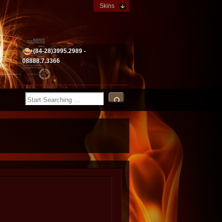
Skins
+(84-28)3995.2989 -
08888.7.3366