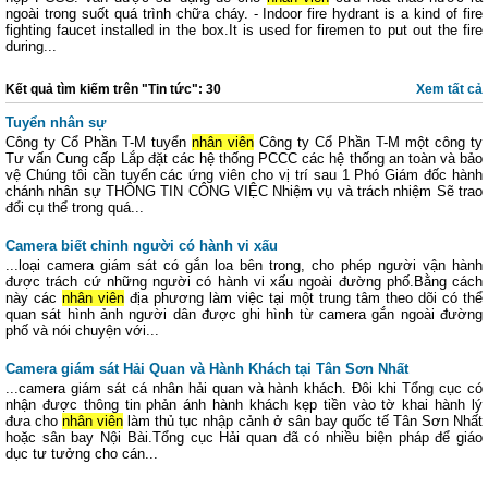
ngoài trong suốt quá trình chữa cháy. - Indoor fire hydrant is a kind of fire
fighting faucet installed in the box.It is used for firemen to put out the fire
during...
Kết quả tìm kiếm trên "Tin tức": 30
Xem tất cả
Tuyển nhân sự
Công ty Cổ Phần T-M tuyển
nhân viên
Công ty Cổ Phần T-M một công ty
Tư vấn Cung cấp Lắp đặt các hệ thống PCCC các hệ thống an toàn và bảo
vệ Chúng tôi cần tuyển các ứng viên cho vị trí sau 1 Phó Giám đốc hành
chánh nhân sự THÔNG TIN CÔNG VIỆC Nhiệm vụ và trách nhiệm Sẽ trao
đổi cụ thể trong quá...
Camera biết chỉnh người có hành vi xấu
...loại camera giám sát có gắn loa bên trong, cho phép người vận hành
được trách cứ những người có hành vi xấu ngoài đường phố.Bằng cách
này các
nhân viên
địa phương làm việc tại một trung tâm theo dõi có thể
quan sát hình ảnh người dân được ghi hình từ camera gắn ngoài đường
phố và nói chuyện với...
Camera giám sát Hải Quan và Hành Khách tại Tân Sơn Nhất
...camera giám sát cá nhân hải quan và hành khách. Đôi khi Tổng cục có
nhận được thông tin phản ánh hành khách kẹp tiền vào tờ khai hành lý
đưa cho
nhân viên
làm thủ tục nhập cảnh ở sân bay quốc tế Tân Sơn Nhất
hoặc sân bay Nội Bài.Tổng cục Hải quan đã có nhiều biện pháp để giáo
dục tư tưởng cho cán...