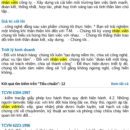
nhân viên
công ty. - Xây dựng và cải tiến môi trường làm việc lành mạnh,
đoàn kết, thống nhất, hợp tác, phát huy tính sáng tạo và tinh thần làm chủ
tập...
Giá trị cốt lõi
...công nghệ đằng sau sản phẩm chúng tôi thực hiện. * Bạn sẽ trải nghiệm
một không khí thân thiện khi đến với T-M. - Chúng tôi kỳ vọng
nhân viên
chúng tôi hiểu và hứng thú làm việc với nhau. - Chúng tôi thẳng thắn trao
đổi trên tinh thần đoàn kết, xây dựng. - Chúng tôi...
Triết lý kinh doanh
- Đối với khách hàng: chúng tôi luôn “tạo dựng niềm tin, chia sẻ công nghệ,
phục vụ tận tâm”. - Đối với
nhân viên
: chúng tôi luôn “đoàn kết một lòng,
chia sẻ trách nhiệm, chia sẻ thành công”. - Để thực hiện được triết lý đó,
chúng tôi luôn tâm niệm rằng sẽ “cố gắng không ngừng nghỉ, cống hiến
không...
Kết quả tìm kiếm trên "Tiêu chuẩn": 12
Xem tất cả
TCVN 6304-1997
...kiểm tracấp giấy phép lưu hành theo quy định hiện hành. 4.2. Những
người làmviệc tiếp xúc với khí đốt hóa lỏng (lái xe, thủy thủ, người áp tải,
nhân viên
bốc xếp, giao nhận) phải được huấn luyện, sát hạch và cấp
chứng chỉ về chuyênmôn, kỹ thuật an toàn và phòng cháy chữa cháy liên
quan tới khí đốt...
TCVN 6223-1996