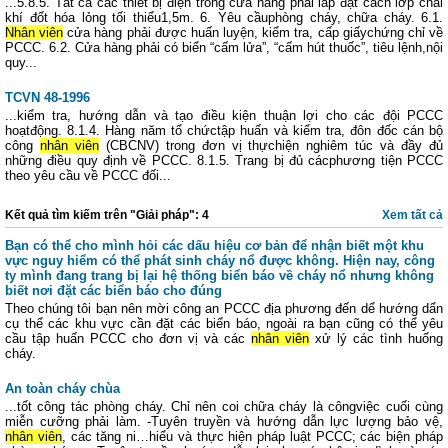
...5.8.5. Tất cả các thiết bị điện trong cửa hàng phải lắp đặt cách lớp chai
khí đốt hóa lỏng tối thiểu1,5m. 6. Yêu cầuphòng cháy, chữa cháy. 6.1.
Nhân viên
cửa hàng phải được huấn luyện, kiểm tra, cấp giấychứng chỉ về
PCCC. 6.2. Cửa hàng phải có biển “cấm lửa”, “cấm hút thuốc”, tiêu lệnh,nội
quy...
TCVN 48-1996
...kiểm tra, hướng dẫn và tạo điều kiện thuận lợi cho các đội PCCC
hoạtđộng. 8.1.4. Hàng năm tổ chứctập huấn và kiểm tra, đôn đốc cán bộ
công
nhân viên
(CBCNV) trong đơn vị thựchiện nghiêm túc và đầy đủ
những điều quy định về PCCC. 8.1.5. Trang bị đủ cácphương tiện PCCC
theo yêu cầu về PCCC đối...
Kết quả tìm kiếm trên "Giải pháp": 4
Xem tất cả
Bạn có thể cho mình hỏi các dấu hiệu cơ bản để nhận biết một khu
vực nguy hiểm có thể phát sinh cháy nổ được không. Hiện nay, công
ty mình đang trang bị lại hệ thống biển báo về cháy nổ nhưng không
biết nơi đặt các biển báo cho đúng
Theo chúng tôi bạn nên mời công an PCCC địa phương đến dể hướng dẩn
cụ thể các khu vực cần đặt các biển báo, ngoài ra bạn cũng có thể yêu
cầu tập huấn PCCC cho đơn vị và các
nhân viên
xử lý các tình huống
cháy.
An toàn cháy chùa
...tốt công tác phòng cháy. Chỉ nên coi chữa cháy là côngviệc cuối cùng
miễn cưỡng phải làm. -Tuyên truyền và hướng dẫn lực lượng bảo vệ,
nhân viên
, các tăng ni…hiểu và thực hiện pháp luật PCCC; các biện pháp