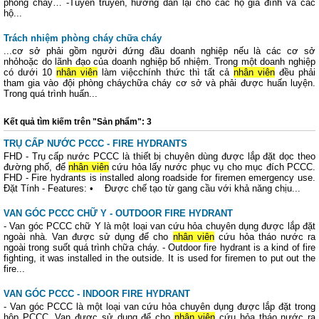
phòng cháy… -Tuyên truyền, hướng dẫn lại cho các hộ gia đình và các
hộ...
Trách nhiệm phòng cháy chữa cháy
...cơ sở phải gồm người đứng đầu doanh nghiệp nếu là các cơ sở
nhỏhoặc do lãnh đạo của doanh nghiệp bổ nhiệm. Trong một doanh nghiệp
có dưới 10
nhân viên
làm việcchính thức thì tất cả
nhân viên
đều phải
tham gia vào đội phòng cháychữa cháy cơ sở và phải được huấn luyện.
Trong quá trình huấn...
Kết quả tìm kiếm trên "Sản phẩm": 3
TRỤ CẤP NƯỚC PCCC - FIRE HYDRANTS
FHD - Trụ cấp nước PCCC là thiết bị chuyên dùng được lắp đặt dọc theo
đường phố, để
nhân viên
cứu hỏa lấy nước phục vụ cho mục đích PCCC.
FHD - Fire hydrants is installed along roadside for firemen emergency use.
Đặt Tính - Features: • Được chế tạo từ gang cầu với khả năng chịu...
VAN GÓC PCCC CHỮ Y - OUTDOOR FIRE HYDRANT
- Van góc PCCC chữ Y là một loại van cứu hỏa chuyên dụng được lắp đặt
ngoài nhà. Van được sử dụng để cho
nhân viên
cứu hỏa tháo nước ra
ngoài trong suốt quá trình chữa cháy. - Outdoor fire hydrant is a kind of fire
fighting, it was installed in the outside. It is used for firemen to put out the
fire...
VAN GÓC PCCC - INDOOR FIRE HYDRANT
- Van góc PCCC là một loại van cứu hỏa chuyên dụng được lắp đặt trong
hộp PCCC. Van được sử dụng để cho
nhân viên
cứu hỏa tháo nước ra