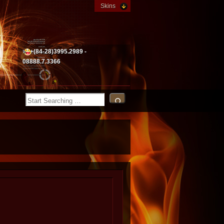
Skins
+(84-28)3995.2989 -
08888.7.3366