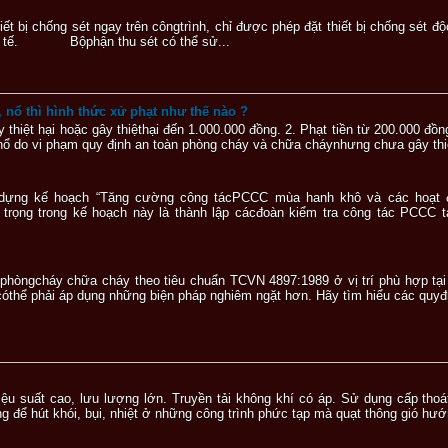
thiết bị chống sét ngay trên côngtrình, chỉ được phép đặt thiết bị chống sét đ
kinh tế. Bộphận thu sét có thể sử...
, nổ thì hình thức xử phạt như thế nào ?
y thiệt hại hoặc gây thiệthại đến 1.000.000 đồng. 2. Phạt tiền từ 200.000 đ
nổ do vi phạm quy định an toàn phòng cháy và chữa cháynhưng chưa gây thiệt
 dựng kế hoạch “Tăng cường công tácPCCC mùa hanh khô và các hoạt đ
trọng trong kế hoạch này là thành lập cácđoàn kiểm tra công tác PCCC 
uy phòngcháy chữa cháy theo tiêu chuẩn TCVN 4897:1989 ở vị trí phù hợp t
cóthể phải áp dụng những biện pháp nghiêm ngặt hơn. Hãy tìm hiểu các quy
hiệu suất cao, lưu lượng lớn. Truyền tải không khí có áp. Sử dụng cấp th
 để hút khói, bụi, nhiệt ở những công trình phức tạp mà quạt thông gió hướ