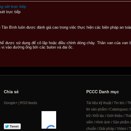
 sét trực tiếp
ét trực tiếp
 Tân Bình luôn được đánh giá cao trong việc thực hiện các biện pháp an to
ó thể được sử dụng để cô lập hoặc điều chỉnh dòng chảy. Thân van của van
h vị vào đường ống bởi các bulon và đai ốc.
Chia sẻ
PCCC Danh mục
Google+
|
RSS feeds
Tài liệu kỹ thuật
/
Tin tức
/
T
tin sản phẩm
/
Catalogues
/
trữ
/
Đối tác
/
Giới thiệu
/
Th
viên
/
Hình ảnh
/
Sản phẩm
chuẩn
/
Giải pháp
/
Video
/
T