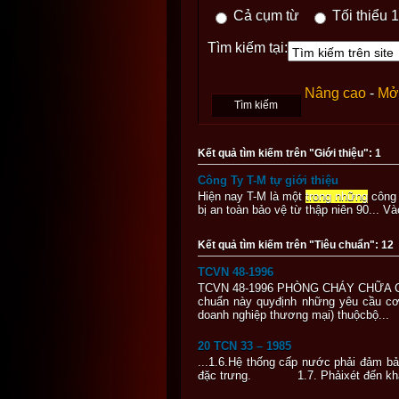
Cả cụm từ
Tối thiểu 1
Tìm kiếm tại:
Nâng cao
-
Mở 
Kết quả tìm kiếm trên "Giới thiệu": 1
Công Ty T-M tự giới thiệu
Hiện nay T-M là một
trong những
công 
bị an toàn bảo vệ từ thập niên 90...
Kết quả tìm kiếm trên "Tiêu chuẩn": 12
TCVN 48-1996
TCVN 48-1996 PHÒNG CHÁY CHỮA 
chuẩn này quyđịnh những yêu cầu cơ
doanh nghiệp thương mại) thuộcbộ...
20 TCN 33 – 1985
...1.6.Hệ thống cấp nước phải đảm bả
đặc trưng. 1.7. Phảixét đến khả 