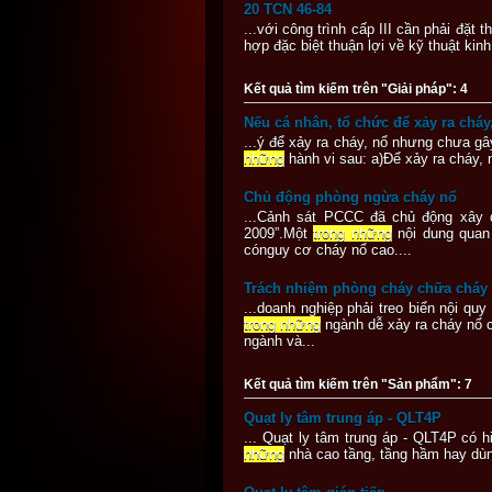
20 TCN 46-84
...với công trình cấp III cần phải đặt 
hợp đặc biệt thuận lợi về kỹ thuật 
Kết quả tìm kiếm trên "Giải pháp": 4
Nếu cá nhân, tổ chức để xảy ra cháy
...ý để xảy ra cháy, nổ nhưng chưa gâ
những
hành vi sau: a)Để xảy ra cháy, 
Chủ động phòng ngừa cháy nổ
...Cảnh sát PCCC đã chủ động xây
2009”.Một
trong những
nội dung quan 
cónguy cơ cháy nổ cao....
Trách nhiệm phòng cháy chữa cháy
...doanh nghiệp phải treo biển nội q
trong những
ngành dễ xảy ra cháy nổ 
ngành và...
Kết quả tìm kiếm trên "Sản phẩm": 7
Quạt ly tâm trung áp - QLT4P
... Quạt ly tâm trung áp - QLT4P có 
những
nhà cao tầng, tầng hầm hay dùng