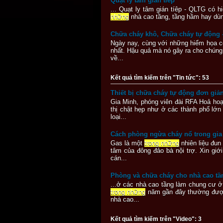
Quạt ly tâm gián tiếp
... Quạt ly tâm gián tíêp - QLTG có 
những
nhà cao tầng, tầng hầm hay dùng
Chữa cháy khô, Chữa cháy tự động -
Ngày nay, cùng với những hiểm họa có
nhất. Hậu quả mà nó gây ra cho chúng 
về...
Kết quả tìm kiếm trên "Tin tức": 53
Thiết bị chữa cháy tự động đơn giả
Gia Minh, phóng viên đài RFA Hoả hoạ
thị chật hẹp như ở các thành phố lớn
loại...
Cách phòng ngừa cháy nổ trong gia
Gas là một
trong những
nhiên liệu đun
tâm của đông đảo bà nội trợ. Xin giớ
cán...
Phòng và chữa cháy cho nhà cao tầ
...ở các nhà cao tầng làm chung cư 
trong những
năm gần đây thường được 
nhà cao...
Kết quả tìm kiếm trên "Video": 3