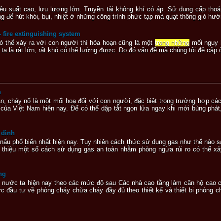
hiệu suất cao, lưu lượng lớn. Truyền tải không khí có áp. Sử dụng cấp th
 để hút khói, bụi, nhiệt ở những công trình phức tạp mà quạt thông gió hướ
 fire extinguishing system
 thể xảy ra với con người thì hỏa hoạn cũng là một
trong những
mối nguy 
ta là rât lớn, rất khó có thể lường được. Do đó vấn đề mà chúng tôi đề cập 
n
n, cháy nổ là một mối hoạ đối với con người, đặc biệt trong trường hợp c
 của Việt Nam hiện nay. Để có thể dập tắt ngọn lửa ngay khi mới bùng phát
 đình
 nấu phổ biến nhất hiện nay. Tuy nhiên cách thức sử dụng gas như thế nào s
i thiệu một số cách sử dụng gas an toàn nhằm phòng ngừa rủi ro có thể xả
ng
ở nước ta hiện nay theo các mức độ sau Các nhà cao tầng làm căn hộ cao 
đầu tư về phòng cháy chữa cháy đầy đủ theo thiết kế và thiết bị phòng 