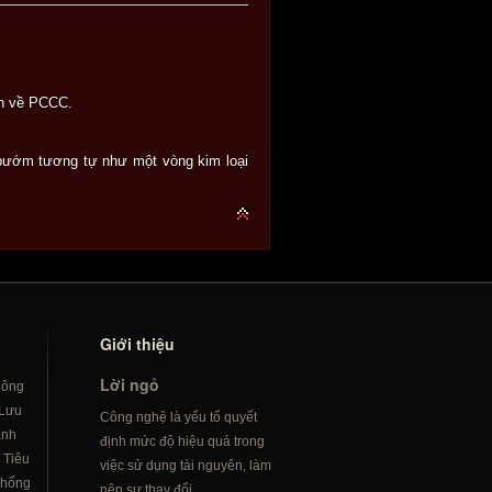
àn về PCCC.
 bướm tương tự như một vòng kim loại
Giới thiệu
Lời ngỏ
hông
Lưu
Công nghệ là yếu tố quyết
ành
định mức độ hiệu quả trong
/
Tiêu
việc sử dụng tài nguyên, làm
hống
nên sự thay đổi...