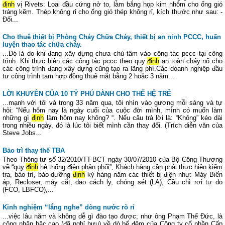
định
vị Rivets: Lọai đầu cứng nở to, làm bắng họp kim nhôm cho ống gió
tráng kẽm. Thép không rỉ cho ống gió thép không rỉ, kích thước như sau: -
Đối...
Cho thuê thiết bị Phòng Cháy Chữa Cháy, thiết bị an ninh PCCC, huấn
luyện thao tác chữa cháy.
...Đó là do khi đang xây dựng chưa chú tâm vào công tác pccc tại công
trình. Khi thực hiện các công tác pccc theo quy
định
an toàn cháy nổ cho
các công trình đang xây dựng cũng tạo ra lãng phí.Các doanh nghiệp đầu
tư công trình tạm hợp đồng thuê mặt bằng 2 hoặc 3 năm...
LỜI KHUYÊN CỦA 10 TỶ PHÚ DÀNH CHO THẾ HỆ TRẺ
...mạnh với tôi và trong 33 năm qua, tôi nhìn vào gương mỗi sáng và tự
hỏi: “Nếu hôm nay là ngày cuối của cuộc đời mình, mình có muốn làm
những gì
định
làm hôm nay không? “. Nếu câu trả lời là: “Không” kéo dài
trong nhiều ngày, đó là lúc tôi biết mình cần thay đổi. (Trích diễn văn của
Steve Jobs...
Bảo trì thay thế TBA
Theo Thông tư số 32/2010/TT-BCT ngày 30/07/2010 của Bộ Công Thương
về “quy
định
hệ thống điện phân phối”, Khách hàng cần phải thực hiện kiểm
tra, bảo trì, bảo dưỡng
định
kỳ hàng năm các thiết bị điện như: Máy Biến
áp, Recloser, máy cắt, dao cách ly, chóng sét (LA), Cầu chì rơi tự do
(FCO, LBFCO),...
Kinh nghiệm “lắng nghe” dòng nước rò rỉ
...việc lâu năm và không dễ gì đào tạo được; như ông Phạm Thế Đức, là
công nhân bậc cao (đã nghỉ hưu) về dò bể đêm của Công ty cổ phần Cấp