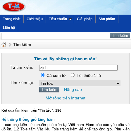
Trang nhất
Giới thiệu
Tiêu chuẩn
Giải pháp
Sản phẩm
Liên hệ
Tìm kiếm
Tìm và lấy những gì bạn muốn!
Từ tìm kiếm:
Cả cụm từ
Tối thiểu 1 từ
Tìm kiếm tại:
Nâng cao
Mở rộng trên Internet
Kết quả tìm kiếm trên "Tin tức": 186
Hệ thống thông gió tầng hầm
...các phụ kiện tiêu chuẩn phổ biến tại Việt nam. Đảm bảo các yêu cầu về
độ ồn. 1.2 Tole tấm Vật liệu Tole tráng kẻm để chế tạo ống gió. Phụ kiện