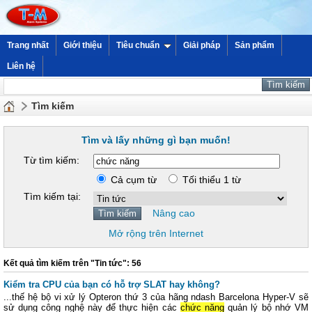
Trang nhất
Giới thiệu
Tiêu chuẩn
Giải pháp
Sản phẩm
Liên hệ
Tìm kiếm
Tìm và lấy những gì bạn muốn!
Từ tìm kiếm:
Cả cụm từ
Tối thiểu 1 từ
Tìm kiếm tại:
Nâng cao
Mở rộng trên Internet
Kết quả tìm kiếm trên "Tin tức": 56
Kiểm tra CPU của bạn có hỗ trợ SLAT hay không?
...thế hệ bộ vi xử lý Opteron thứ 3 của hãng ndash Barcelona Hyper-V sẽ
sử dụng công nghệ này để thực hiện các
chức năng
quản lý bộ nhớ VM