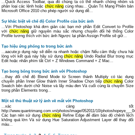
...Quick Access Toolbar, qua đó chúng ta có thể nhanh chóng nhóm và
phân loại các lệnh hoặc
chức năng
cùng nhau... Quản Trị Mạng Phiên bản
Microsoft Office 2010 cho phép người sử dụng dễ...
Sự khác biệt về chế độ Color Profile của bức ảnh
...Với Photoshop khá đơn giản các bạn mở phần Edit Convert to Profile
với
chức năng
giữ nguyên màu sắc nhưng chuyển đổi hệ thống Color
Profile tương thích với bức ảnh Ngược lại phần Assign Profile sẽ giữ...
Tạo hiệu ứng phóng to trong bức ảnh
...aacute;p dụng này sẽ diễn ra nhanh hoặc chậm Nếu cảm thấy chưa hài
lòng với kết quả này hãy sử dụng
chức năng
Undo Radial Blur trong mục
Edit hoặc nhấn phím tắt Ctrl + Z Windows Command + Z Mac...
Tạo bong bóng trong bức ảnh với Photoshop
...thay đổi chế độ Blend Mode từ Screen thành Multiply có tác dụng
chuyển phần Inner Glow thành Inner Shadow Chọn tiếp
chức năng
Color
Swatch bên dưới chữ Noise và lấy màu đen Và cuối cùng là chuyển Size
trong phần Elements trong...
Một số thủ thuật xử lý ảnh về mắt với Photoshop
...xác càng tốt
http://www.quantrimang.com.vn/photos/image/052011/10/photoshopeye___04
Các bạn nên sử dụng
chức năng
Refine Edge để đảm bảo độ chênh lệch
không quá lớn Và sử dụng Hue Saturation Adjustment Layer để thay đổi
màu...