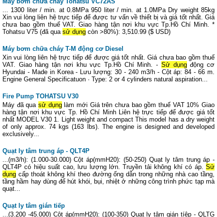
Máy bơm chữa cháy Tohatsu VC72AS
... 1300 liter / min. at 0.8MPa 950 liter / min. at 1.0MPa Dry weight 85kg
Xin vui lòng liên hệ trực tiếp để được tư vấn về thiết bị và giá tốt nhất. Giá
chưa bao gồm thuế VAT. Giao hàng tận nơi khu vực Tp.Hồ Chí Minh. *
Tohatsu V75 (đã qua
sử dụng
còn >80%): 3,510.99 ($ USD)
Máy bơm chữa cháy T-M động cơ Diesel
Xin vui lòng liên hệ trực tiếp để được giá tốt nhất. Giá chưa bao gồm thuế
VAT. Giao hàng tận nơi khu vực Tp.Hồ Chí Minh. -
Sử dụng
động cơ
Hyundai - Made in Korea - Lưu lượng: 30 - 240 m3/h - Cột áp: 84 - 66 m.
Engine General Specificatuon · Type: 2 or 4 cylinders natural aspiration...
Fire Pump TOHATSU V30
Máy đã qua
sử dụng
làm mới Giá trên chưa bao gồm thuế VAT 10% Giao
hàng tận nơi khu vực Tp. Hồ Chí Minh Liên hệ trực tiếp để được giá tốt
nhất MODEL V30 1. Light weight and compact This model has a dry weight
of only approx. 74 kgs (163 lbs). The engine is designed and developed
exclusively...
Quạt ly tâm trung áp - QLT4P
...(m3/h): (1.000-30.000) Cột áp(mmH20): (50-250) Quạt ly tâm trung áp -
QLT4P có hiệu suất cao, lưu lượng lớn. Truyền tải không khí có áp.
Sử
dụng
cấp thoát không khí theo đường ống dẫn trong những nhà cao tầng,
tầng hầm hay dùng để hút khói, bụi, nhiệt ở những công trình phức tạp mà
quạt...
Quạt ly tâm gián tiếp
...(3.200 -45.000) Cột áp(mmH20): (100-350) Quạt ly tâm gián tíêp - QLTG