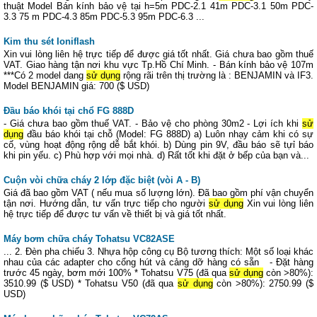
thuật Model Bán kính bảo vệ tại h=5m PDC-2.1 41m PDC-3.1 50m PDC-
3.3 75 m PDC-4.3 85m PDC-5.3 95m PDC-6.3 ...
Kim thu sét Ioniflash
Xin vui lòng liên hệ trực tiếp để được giá tốt nhất. Giá chưa bao gồm thuế
VAT. Giao hàng tận nơi khu vực Tp.Hồ Chí Minh. - Bán kính bảo vệ 107m
***Có 2 model dang
sử dụng
rộng rãi trên thị trường là : BENJAMIN và IF3.
Model BENJAMIN giá: 700 ($ USD)
Đầu báo khói tại chổ FG 888D
- Giá chưa bao gồm thuế VAT. - Bảo vệ cho phòng 30m2 - Lợi ích khi
sử
dụng
đầu báo khói tại chỗ (Model: FG 888D) a) Luôn nhạy cảm khi có sự
cố, vùng hoạt động rộng dễ bắt khói. b) Dùng pin 9V, đầu báo sẽ tựỉ báo
khi pin yếu. c) Phù hợp với mọi nhà. d) Rất tốt khi đặt ở bếp của bạn và...
Cuộn vòi chữa cháy 2 lớp đặc biệt (vòi A - B)
Giá đã bao gồm VAT ( nếu mua số lượng lớn). Đã bao gồm phí vận chuyển
tận nơi. Hướng dẫn, tư vấn trực tiếp cho người
sử dụng
Xin vui lòng liên
hệ trực tiếp để được tư vấn về thiết bị và giá tốt nhất.
Máy bơm chữa cháy Tohatsu VC82ASE
... 2. Đèn pha chiếu 3. Nhựa hộp công cụ Bộ tương thích: Một số loại khác
nhau của các adapter cho cổng hút và cảng dỡ hàng có sẵn - Đặt hàng
trước 45 ngày, bơm mới 100% * Tohatsu V75 (đã qua
sử dụng
còn >80%):
3510.99 ($ USD) * Tohatsu V50 (đã qua
sử dụng
còn >80%): 2750.99 ($
USD)