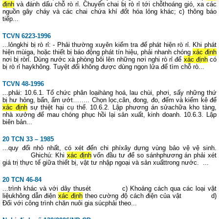
định
và đánh dấu chỗ rò rỉ. Chuyển chai bị rò rỉ tới chỗthoáng gió, xa các
nguồn gây cháy và các chai chứa khí đốt hóa lỏng khác; c) thông báo
tiếp...
TCVN 6223-1996
...lỏngkhi bị rò rỉ: - Phải thường xuyên kiểm tra để phát hiện rò rỉ. Khi phát
hiện mùiga, hoặc thiết bị báo động phát tín hiệu, phải nhanh chóng
xác định
nơi bị ròrỉ. Dùng nước xà phòng bôi lên những nơi nghi rò rỉ để
xác định
có
bị rò rỉ haykhông. Tuyệt đối không được dùng ngọn lửa để tìm chỗ rò...
TCVN 48-1996
...phải: 10.6.1. Tổ chức phân loạihàng hoá, lau chùi, phơi, sấy những thứ
bị hư hỏng, bẩn, ẩm ướt…….. Chọn lọc,cân, đong, đo, đếm và kiểm kê để
xác định
sự thiệt hại cụ thể. 10.6.2. Lập phương án sửachữa kho tàng,
nhà xưởng để mau chóng phục hồi lại sản xuất, kinh doanh. 10.6.3. Lập
biên bản...
20 TCN 33 – 1985
...quy đổi nhỏ nhất, có xét đến chi phíxây dựng vùng bảo vệ vệ sinh.
Ghichú: Khi
xác định
vốn đầu tư để so sánhphương án phải xét
giá trị thực tế giữa thiết bị, vật tư nhập ngoại và sản xuấttrong nước. ...
20 TCN 46-84
...trình khác và với dây thusét c) Khoảng cách qua các loại vật
liệukhông dẫn điện
xác định
theo cường độ cách điện của vật d)
Đối với công trình chăn nuôi gia súcphải theo...