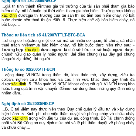
Nghị định số 130/2006/NĐ-CP
...giá trị tính thành tiềntheo giá thị trường của tài sản phải tham gia bảo
hiểm cháy, nổ bắtbuộc tại thời điểm tham gia bảo hiểm. Trường hợp không
xác định
đượcgiá thị trường của tài sản thì số tiền bảo hiểm cháy, nổ bắt
buộc docác bên thoả thuận. Điều 8. Thực hiện chế độ bảo hiểm cháy, nổ
bắt buộc ...
Thông tư liên tịch số 41/2007/TTLT-BTC-BCA
...chung cư hoặctrong một cơ sở mà có nhiều cơ quan, tổ chức, cá nhân
thuê trách nhiệmmua bảo hiểm cháy, nổ bắt buộc thực hiện như sau: -
Trường hợp
xác định
được người là chủ sở hữu cơ sở hoặc người được
chủsở hữu giao quản lý hoặc người đại diện chung (sau đây gọi chung
làngười đại diện), thì người...
Thông tư số 02/2005/TT-BCN
...động dùng VLNCN trong thăm dò, khai thác mỏ, xây dựng, điều tra
cơbản, nghiên cứu khoa học và các lĩnh vực khác theo quy trình đã
được
xác định
. 5. “Bảo quản VLNCN” làhoạt động cất giữ VLNCN trong kho
hoặc trong quá trình vận chuyển đếnnơi sử dụng theo những quy định riêng
nhằm đảm...
Nghị định số 35/2003/NĐ-CP
...B, C tại điểm này thực hiện theo Quy chế quản lý đầu tư và xây dựng
hiện hành. 5. Kinh phí cho việc thẩm duyệt về phòng cháy và chữa cháy
được
xác định
trong vốn đầu tư của dự án, công trình. Bộ Tài chính thống
nhất với Bộ Công an quy định mức phí và lệ phí thẩm duyệt về phòng cháy
và chữa cháy....