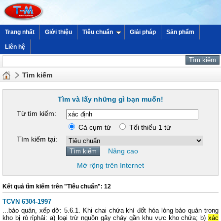
Trang nhất
Giới thiệu
Tiêu chuẩn
Giải pháp
Sản phẩm
Liên hệ
Tìm kiếm
Tìm và lấy những gì bạn muốn!
Từ tìm kiếm:
Cả cụm từ
Tối thiểu 1 từ
Tìm kiếm tại:
Nâng cao
Mở rộng trên Internet
Kết quả tìm kiếm trên "Tiêu chuẩn": 12
TCVN 6304-1997
...bảo quản, xếp dỡ: 5.6.1. Khi chai chứa khí đốt hóa lỏng bảo quản trong
kho bị rò rỉphải: a) loại trừ nguồn gây cháy gần khu vực kho chứa; b)
xác