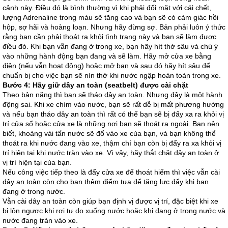
cảnh này. Điều đó là bình thường vì khi phải đối mặt với cái chết,
lượng Adrenaline trong máu sẽ tăng cao và bạn sẽ có cảm giác hồi
hộp, sợ hãi và hoảng loạn. Nhưng hãy đừng sợ. Bản phải luôn ý thức
rằng bạn cần phải thoát ra khỏi tình trạng này và bạn sẽ làm được
điều đó. Khi bạn vẫn đang ở trong xe, bạn hãy hít thở sâu và chú ý
vào những hành động bạn đang và sẽ làm. Hãy mở cửa xe bằng
điện (nếu vẫn hoạt động) hoặc mở bạn và sau đó hãy hít sâu để
chuẩn bị cho việc bạn sẽ nín thở khi nước ngập hoàn toàn trong xe.
Bước 4: Hãy giữ dây an toàn (seatbelt) được cài chặt
Theo bản năng thì bạn sẽ tháo dây an toàn. Nhưng đây là một hành
động sai. Khi xe chìm vào nước, bạn sẽ rất dễ bị mất phương hướng
và nếu bạn tháo dây an toàn thì rất có thể bạn sẽ bị đẩy xa ra khỏi vị
trí cửa sổ hoặc cửa xe là những nơi bạn sẽ thoát ra ngoài. Bạn nên
biết, khoảng vài tấn nước sẽ đổ vào xe của bạn, và bạn không thể
thoát ra khi nước đang vào xe, thậm chí bạn còn bị đẩy ra xa khỏi vị
trí hiện tại khi nước tràn vào xe. Vì vậy, hãy thắt chặt dây an toàn ở
vị trí hiện tại của bạn.
Nếu công việc tiếp theo là đẩy cửa xe để thoát hiểm thì việc vẫn cài
dây an toàn còn cho bạn thêm điểm tựa để tăng lực đẩy khi bạn
đang ở trong nước.
Vẫn cài dây an toàn còn giúp bạn định vị được vị trí, đặc biệt khi xe
bị lộn ngược khi rơi tự do xuống nước hoặc khi đang ở trong nước và
nước đang tràn vào xe.