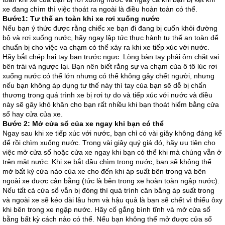
xe đang chìm thì việc thoát ra ngoài là điều hoàn toàn có thể.
Bước1: Tư thế an toàn khi xe rơi xuống nước
Nếu bạn ý thức được rằng chiếc xe bạn đi đang bị cuốn khỏi đường
bộ và rơi xuống nước, hãy ngay lập tức thực hành tư thế an toàn để
chuẩn bị cho việc va chạm có thể xảy ra khi xe tiếp xúc với nước.
Hãy bắt chép hai tay bạn trước ngực. Lòng bàn tay phải ôm chặt vai
bên trái và ngược lại. Bạn nên biết rằng sự va chạm của ô tô lúc rơi
xuống nước có thể lớn nhưng có thể không gây chết người, nhưng
nếu bạn không áp dụng tư thế này thì tay của bạn sẽ dễ bị chấn
thương trong quá trình xe bị rơi tự do và tiếp xúc với nước và điều
này sẽ gây khó khăn cho bạn rất nhiều khi bạn thoát hiểm bằng cửa
sổ hay cửa của xe.
Bước 2: Mở cửa sổ của xe ngay khi bạn có thể
Ngay sau khi xe tiếp xúc với nước, bạn chỉ có vài giây không đáng kể
để rồi chìm xuống nước. Trong vài giây quý giá đó, hãy ưu tiên cho
việc mở cửa sổ hoặc cửa xe ngay khi bạn có thể khi mà chúng vẫn ở
trên mặt nước. Khi xe bắt đầu chìm trong nước, bạn sẽ không thể
mở bất kỳ cửa nào của xe cho đến khi áp suất bên trong và bên
ngoài xe được cân bằng (tức là bên trong xe hoàn toàn ngập nước).
Nếu tất cả cửa sổ vẫn bị đóng thì quá trình cân bằng áp suất trong
và ngoài xe sẽ kéo dài lâu hơn và hậu quả là bạn sẽ chết vì thiếu ôxy
khi bên trong xe ngập nước. Hãy cố gắng bình tĩnh và mở cửa sổ
bằng bất kỳ cách nào có thể. Nếu bạn không thể mở được cửa sổ