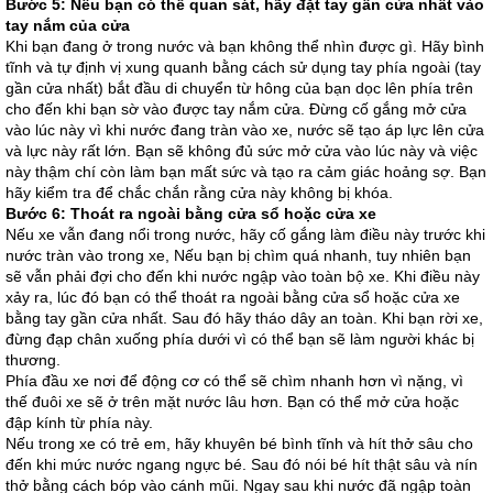
Bước 5: Nếu bạn có thể quan sát, hãy đặt tay gần cửa nhất vào
tay nắm của cửa
Khi bạn đang ở trong nước và bạn không thể nhìn được gì. Hãy bình
tĩnh và tự định vị xung quanh bằng cách sử dụng tay phía ngoài (tay
gần cửa nhất) bắt đầu di chuyển từ hông của bạn dọc lên phía trên
cho đến khi bạn sờ vào được tay nắm cửa. Đừng cố gắng mở cửa
vào lúc này vì khi nước đang tràn vào xe, nước sẽ tạo áp lực lên cửa
và lực này rất lớn. Bạn sẽ không đủ sức mở cửa vào lúc này và việc
này thậm chí còn làm bạn mất sức và tạo ra cảm giác hoảng sợ. Bạn
hãy kiểm tra để chắc chắn rằng cửa này không bị khóa.
Bước 6: Thoát ra ngoài bằng cửa sổ hoặc cửa xe
Nếu xe vẫn đang nổi trong nước, hãy cố gắng làm điều này trước khi
nước tràn vào trong xe, Nếu bạn bị chìm quá nhanh, tuy nhiên bạn
sẽ vẫn phải đợi cho đến khi nước ngập vào toàn bộ xe. Khi điều này
xảy ra, lúc đó bạn có thể thoát ra ngoài bằng cửa sổ hoặc cửa xe
bằng tay gần cửa nhất. Sau đó hãy tháo dây an toàn. Khi bạn rời xe,
đừng đạp chân xuống phía dưới vì có thể bạn sẽ làm người khác bị
thương.
Phía đầu xe nơi để động cơ có thể sẽ chìm nhanh hơn vì nặng, vì
thế đuôi xe sẽ ở trên mặt nước lâu hơn. Bạn có thể mở cửa hoặc
đập kính từ phía này.
Nếu trong xe có trẻ em, hãy khuyên bé bình tĩnh và hít thở sâu cho
đến khi mức nước ngang ngực bé. Sau đó nói bé hít thật sâu và nín
thở bằng cách bóp vào cánh mũi. Ngay sau khi nước đã ngập toàn