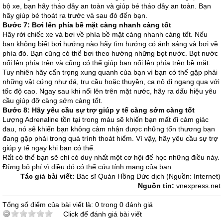
bộ xe, bạn hãy tháo dây an toàn và giúp bé tháo dây an toàn. Bạn
hãy giúp bé thoát ra trước và sau đó đến bạn.
Bước 7: Bơi lên phía bề mặt càng nhanh càng tốt
Hãy rời chiếc xe và bơi về phía bề mặt càng nhanh càng tốt. Nếu
bạn không biết bơi hướng nào hãy tìm hướng có ánh sáng và bơi về
phía đó. Bạn cũng có thể bơi theo hướng những bọt nước. Bọt nước
nổi lên phía trên và cũng có thể giúp bạn nổi lên phía trên bề mặt.
Tuy nhiên hãy cẩn trọng xung quanh của bạn vì bạn có thể gặp phải
những vật cứng như đá, trụ cầu hoặc thuyền, ca nô đi ngang qua với
tốc độ cao. Ngay sau khi nổi lên trên mặt nước, hãy ra dấu hiệu yêu
cầu giúp đỡ càng sớm càng tốt.
Bước 8: Hãy yêu cầu sự trợ giúp y tế càng sớm càng tốt
Lượng Adrenaline tồn tại trong máu sẽ khiến bạn mất đi cảm giác
đau, nó sẽ khiến bạn không cảm nhận được những tổn thương bạn
đang gặp phải trong quá trình thoát hiểm. Vì vậy, hãy yêu cầu sự trợ
giúp y tế ngay khi bạn có thể.
Rất có thể bạn sẽ chỉ có duy nhất một cơ hội để học những điều này.
Đừng bỏ phí vì điều đó có thể cứu tính mạng của bạn.
Tác giả bài viết:
Bác sĩ Quản Hồng Đức dịch (Nguồn: Internet)
Nguồn tin:
vnexpress.net
Tổng số điểm của bài viết là: 0 trong 0 đánh giá
Click để đánh giá bài viết