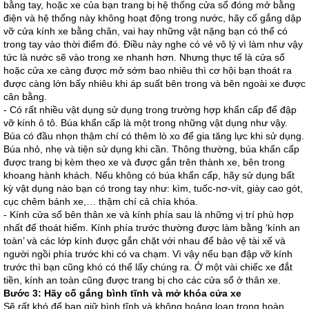
bằng tay, hoặc xe của bạn trang bị hệ thống cửa sổ đóng mở bằng
điện và hệ thống này không hoạt động trong nước, hãy cố gắng dập
vỡ cửa kính xe bằng chân, vai hay những vật nặng bạn có thể có
trong tay vào thời điểm đó. Điều này nghe có vẻ vô lý vì làm như vậy
tức là nước sẽ vào trong xe nhanh hơn. Nhưng thực tế là cửa sổ
hoặc cửa xe càng được mở sớm bao nhiêu thì cơ hội bạn thoát ra
được càng lớn bấy nhiêu khi áp suất bên trong và bên ngoài xe được
cân bằng.
-
Có rất nhiều vật dụng sử dụng trong trường hợp khẩn cấp để đập
vỡ kính ô tô. Búa khẩn cấp là một trong những vật dụng như vậy.
Búa có đầu nhọn thậm chí có thêm lò xo để gia tăng lực khi sử dụng.
Búa nhỏ, nhẹ và tiện sử dụng khi cần. Thông thường, búa khẩn cấp
được trang bị kèm theo xe và được gắn trên thành xe, bên trong
khoang hành khách. Nếu không có búa khẩn cấp, hãy sử dụng bất
kỳ vật dụng nào bạn có trong tay như: kìm, tuốc-nơ-vít, giày cao gót,
cục chêm bánh xe,… thậm chí cả chìa khóa.
-
Kính cửa sổ bên thân xe và kính phía sau là những vị trí phù hợp
nhất để thoát hiểm. Kính phía trước thường được làm bằng ‘kính an
toàn’ và các lớp kính được gắn chặt với nhau để bảo vệ tài xế và
người ngồi phía trước khi có va chạm. Vì vậy nếu bạn đập vỡ kính
trước thì bạn cũng khó có thể lấy chúng ra. Ở một vài chiếc xe đắt
tiền, kính an toàn cũng được trang bị cho các cửa sổ ở thân xe.
Bước 3: Hãy cố gắng bình tĩnh và mở khóa cửa xe
Sẽ rất khó để bạn giữ bình tĩnh và không hoảng loạn trong hoàn