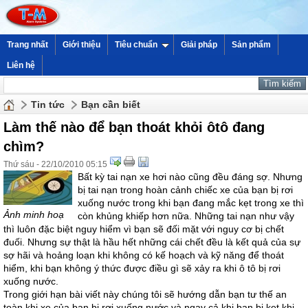
Trang nhất
Giới thiệu
Tiêu chuẩn
Giải pháp
Sản phẩm
Liên hệ
Tin tức
Bạn cần biết
Làm thế nào để bạn thoát khỏi ôtô đang
chìm?
Thứ sáu - 22/10/2010 05:15
Bất kỳ tai nạn xe hơi nào cũng đều đáng sợ. Nhưng
bị tai nạn trong hoàn cảnh chiếc xe của bạn bị rơi
xuống nước trong khi bạn đang mắc kẹt trong xe thì
Ảnh minh hoạ
còn khủng khiếp hơn nữa. Những tai nạn như vậy
thì luôn đặc biệt nguy hiểm vì bạn sẽ đối mặt với nguy cơ bị chết
đuối. Nhưng sự thật là hầu hết những cái chết đều là kết quả của sự
sợ hãi và hoảng loạn khi không có kế hoạch và kỹ năng để thoát
hiểm, khi bạn không ý thức được điều gì sẽ xảy ra khi ô tô bị rơi
xuống nước.
Trong giới hạn bài viết này chúng tôi sẽ hướng dẫn bạn tư thế an
toàn khi xe của bạn bị rơi xuống nước và ngay cả khi bạn bị kẹt khi