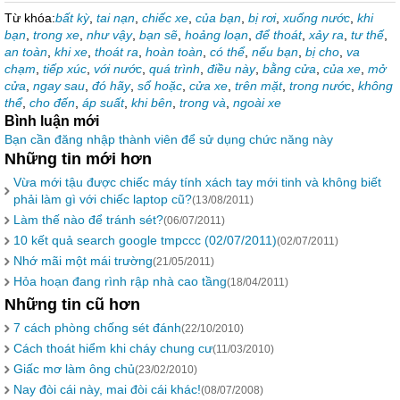
Từ khóa:
bất kỳ
,
tai nạn
,
chiếc xe
,
của bạn
,
bị rơi
,
xuống nước
,
khi
bạn
,
trong xe
,
như vậy
,
bạn sẽ
,
hoảng loạn
,
để thoát
,
xảy ra
,
tư thế
,
an toàn
,
khi xe
,
thoát ra
,
hoàn toàn
,
có thể
,
nếu bạn
,
bị cho
,
va
chạm
,
tiếp xúc
,
với nước
,
quá trình
,
điều này
,
bằng cửa
,
của xe
,
mở
cửa
,
ngay sau
,
đó hãy
,
sổ hoặc
,
cửa xe
,
trên mặt
,
trong nước
,
không
thể
,
cho đến
,
áp suất
,
khi bên
,
trong và
,
ngoài xe
Bình luận mới
Bạn cần đăng nhập thành viên để sử dụng chức năng này
Những tin mới hơn
Vừa mới tậu được chiếc máy tính xách tay mới tinh và không biết
phải làm gì với chiếc laptop cũ?
(13/08/2011)
Làm thế nào để tránh sét?
(06/07/2011)
10 kết quả search google tmpccc (02/07/2011)
(02/07/2011)
Nhớ mãi một mái trường
(21/05/2011)
Hỏa hoạn đang rình rập nhà cao tầng
(18/04/2011)
Những tin cũ hơn
7 cách phòng chống sét đánh
(22/10/2010)
Cách thoát hiểm khi cháy chung cư
(11/03/2010)
Giấc mơ làm ông chủ
(23/02/2010)
Nay đòi cái này, mai đòi cái khác!
(08/07/2008)