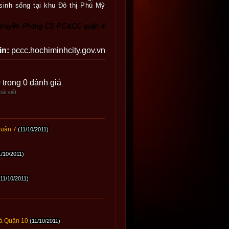
sinh sống tại khu Đô thị Phú Mỹ
 truyền Phòng CS PC&CC quận 4
in:
pccc.hochiminhcity.gov.vn
0 trong 0 đánh giá
ài viết
quận 7
(11/10/2011)
1/10/2011)
(11/10/2011)
và Quận 10
(11/10/2011)