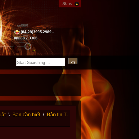
Skins
+(84-28)3995.2989 -
08888.7.3366
uật
\
Bạn cần biết
\
Bản tin T-