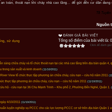
 an toàn, thoát nạn khi cháy nhà cao tầng… để gửi đến cư dân đang 
Tồ Tuyên
Nguồn t
ĐÁNH GIÁ BÀI VIẾT
Tổng số điểm của bài viết là: 
ống
,
sử dụng
Click để đánh giá b
n sàng chữa cháy và tổ chức thoát nạn tại các nhà cao tầng trên địa bàn quận 4, 
u trong sản xuất và kinh doanh
(11/10/2011)
River View tổ chức thực tập phương án chữa cháy, cứu nạn – cứu hộ năm 2011
(1
hức thực tập phương án chữa cháy, cứu nạn – cứu hộ năm 2011
(11/10/2011)
cứu hộ - cứu nạn tại 36 Chu Mạnh Trinh – Khu phố 2, Phường Bến Nghé, Quận 1.
ngày 4/10/2011
(11/10/2011)
ấn luyện nghiệp vụ PCCC cho các lực lượng PCCC cơ sở trên địa bàn Quận 1 