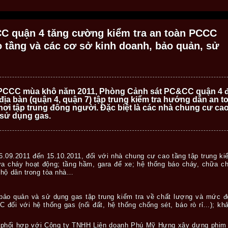
C quận 4 tăng cường kiểm tra an toàn PCCC
 tầng và các cơ sở kinh doanh, bảo quản, sử
PCCC mùa khô năm 2011, Phòng Cảnh sát PC&CC quận 4 đã
 địa bàn (quận 4, quận 7) tập trung kiểm tra hướng dẫn an
ơi tập trung đông người. Đặc biệt là các nhà chung cư cao
 sử dụng gas.
6.09.2011 đến 15.10.2011, đối với nhà chung cư cao tầng tập trung ki
a cháy hoạt động; tầng hầm, gara để xe; hệ thống báo cháy, chữa ch
 hộ dân trong tòa nhà…
bảo quản và sử dụng gas tập trung kiểm tra về chất lượng và mức độ 
C đối với hệ thống gas (nối đất, hệ thống chống sét, báo rò rỉ…); k
phối hợp với Công ty TNHH Liên doanh Phú Mỹ Hưng xây dựng phim 