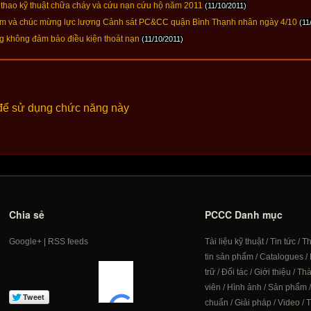
o kỹ thuật chữa cháy và cứu nạn cứu hộ năm 2011
(11/10/2011)
ăm và chúc mừng lực lượng Cảnh sát PC&CC quận Bình Thạnh nhân ngày 4/10
(11
 không đảm bảo điều kiện thoát nạn
(11/10/2011)
để sử dụng chức năng này
Chia sẻ
PCCC Danh mục
Google+
|
RSS feeds
Tài liệu kỹ thuật
/
Tin tức
/
T
tin sản phẩm
/
Catalogues
/
trữ
/
Đối tác
/
Giới thiệu
/
Th
viên
/
Hình ảnh
/
Sản phẩm
chuẩn
/
Giải pháp
/
Video
/
T