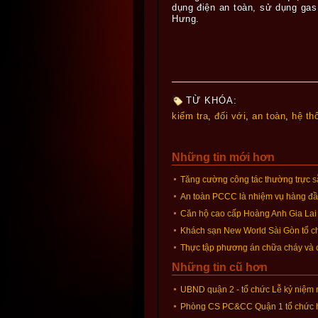
dụng điện an toàn, sử dụng gas
Hưng.
TỪ KHÓA:
kiểm tra
,
đối với
,
an toàn
,
hệ th
Những tin mới hơn
Tăng cường công tác thường trực sẵ
An toàn PCCC là nhiệm vụ hàng đầ
Căn hộ cao cấp Hoàng Anh Gia Lai 
Khách sạn New World Sài Gòn tổ c
Thực tập phương án chữa cháy và 
Những tin cũ hơn
UBND quận 2 - tổ chức Lễ kỷ niệm 
Phòng CS PC&CC Quận 1 tổ chức hu