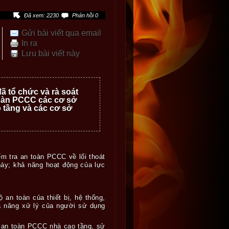
Đã xem: 2230
Phản hồi 0
Gửi bài viết qua email
In ra
Lưu bài viết này
 tổ chức và rà soát
 toàn PCCC các cơ sở
 tầng và các cơ sở
ểm tra an toàn PCCC về lối thoát
áy; khả năng hoạt động của lực
an toàn của thiết bị, hệ thống,
hả năng xử lý của người sử dụng
an toàn PCCC nhà cao tầng, sử