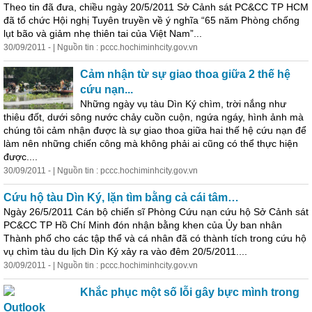
Theo tin đã đưa, chiều ngày 20/5/2011 Sở Cảnh sát PC&CC TP HCM
đã tổ chức Hội nghị Tuyên truyền về ý nghĩa “65 năm Phòng chống
lụt bão và giảm nhẹ thiên tai của Việt Nam”...
30/09/2011 - | Nguồn tin : pccc.hochiminhcity.gov.vn
Cảm nhận từ sự giao thoa giữa 2 thế hệ
cứu nạn...
Những ngày vụ tàu Dìn Ký chìm, trời nắng như
thiêu đốt, dưới sông nước chảy cuồn cuộn, ngứa ngáy, hình ảnh mà
chúng tôi cảm nhận được là sự giao thoa giữa hai thế hệ cứu nạn để
làm nên những chiến công mà không phải ai cũng có thể thực hiện
được....
30/09/2011 - | Nguồn tin : pccc.hochiminhcity.gov.vn
Cứu hộ tàu Dìn Ký, lặn tìm bằng cả cái tâm…
Ngày 26/5/2011 Cán bộ chiến sĩ Phòng Cứu nạn cứu hộ Sở Cảnh sát
PC&CC TP Hồ Chí Minh đón nhận bằng khen của Ủy ban nhân
Thành phố cho các tập thể và cá nhân đã có thành tích trong cứu hộ
vụ chìm tàu du lịch Dìn Ký xảy ra vào đêm 20/5/2011....
30/09/2011 - | Nguồn tin : pccc.hochiminhcity.gov.vn
Khắc phục một số lỗi gây bực mình trong
Outlook