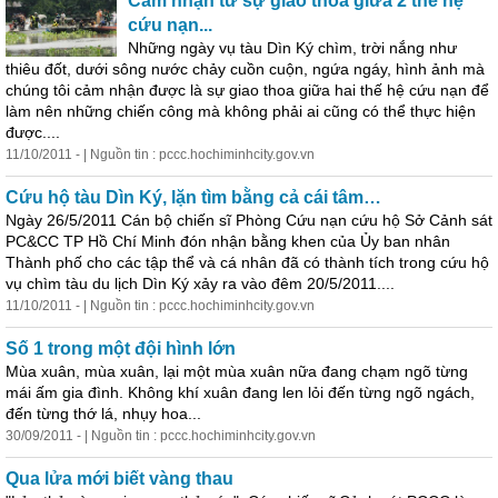
Cảm nhận từ sự giao thoa giữa 2 thế hệ
cứu nạn...
Những ngày vụ tàu Dìn Ký chìm, trời nắng như
thiêu đốt, dưới sông nước chảy cuồn cuộn, ngứa ngáy, hình ảnh mà
chúng tôi cảm nhận được là sự giao thoa giữa hai thế hệ cứu nạn để
làm nên những chiến công mà không phải ai cũng có thể thực hiện
được....
11/10/2011 - | Nguồn tin : pccc.hochiminhcity.gov.vn
Cứu hộ tàu Dìn Ký, lặn tìm bằng cả cái tâm…
Ngày 26/5/2011 Cán bộ chiến sĩ Phòng Cứu nạn cứu hộ Sở Cảnh sát
PC&CC TP Hồ Chí Minh đón nhận bằng khen của Ủy ban nhân
Thành phố cho các tập thể và cá nhân đã có thành tích trong cứu hộ
vụ chìm tàu du lịch Dìn Ký xảy ra vào đêm 20/5/2011....
11/10/2011 - | Nguồn tin : pccc.hochiminhcity.gov.vn
Số 1 trong một đội hình lớn
Mùa xuân, mùa xuân, lại một mùa xuân nữa đang chạm ngõ từng
mái ấm gia đình. Không khí xuân đang len lỏi đến từng ngõ ngách,
đến từng thớ lá, nhụy hoa...
30/09/2011 - | Nguồn tin : pccc.hochiminhcity.gov.vn
Qua lửa mới biết vàng thau