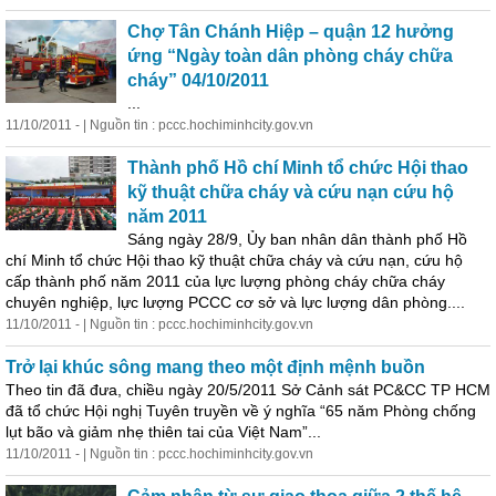
Chợ Tân Chánh Hiệp – quận 12 hưởng
ứng “Ngày toàn dân phòng cháy chữa
cháy” 04/10/2011
...
11/10/2011 - | Nguồn tin : pccc.hochiminhcity.gov.vn
Thành phố Hồ chí Minh tổ chức Hội thao
kỹ thuật chữa cháy và cứu nạn cứu hộ
năm 2011
Sáng ngày 28/9, Ủy ban nhân dân thành phố Hồ
chí Minh tổ chức Hội thao kỹ thuật chữa cháy và cứu nạn, cứu hộ
cấp thành phố năm 2011 của lực lượng phòng cháy chữa cháy
chuyên nghiệp, lực lượng PCCC cơ sở và lực lượng dân phòng....
11/10/2011 - | Nguồn tin : pccc.hochiminhcity.gov.vn
Trở lại khúc sông mang theo một
định
mệnh buồn
Theo tin đã đưa, chiều ngày 20/5/2011 Sở Cảnh sát PC&CC TP HCM
đã tổ chức Hội nghị Tuyên truyền về ý nghĩa “65 năm Phòng chống
lụt bão và giảm nhẹ thiên tai của Việt Nam”...
11/10/2011 - | Nguồn tin : pccc.hochiminhcity.gov.vn