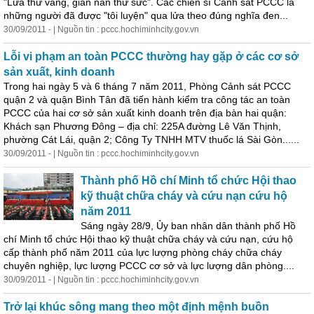
"Lửa thử vàng, gian nan thử sức". Các chiến sĩ Cảnh sát PCCC là
những người đã được "tôi luyện" qua lửa theo đúng nghĩa đen...
30/09/2011 - | Nguồn tin : pccc.hochiminhcity.gov.vn
Lỗi vi phạm an toàn PCCC thường hay gặp ở các cơ sở
sản xuất, kinh doanh
Trong hai ngày 5 và 6 tháng 7 năm 2011, Phòng Cảnh sát PCCC
quận 2 và quận Bình Tân đã tiến hành kiểm tra công tác an toàn
PCCC của hai cơ sở sản xuất kinh doanh trên địa bàn hai quận:
Khách sạn Phương Đông – địa chỉ: 225A đường Lê Văn Thịnh,
phường Cát Lái, quận 2; Công Ty TNHH MTV thuốc lá Sài Gòn......
30/09/2011 - | Nguồn tin : pccc.hochiminhcity.gov.vn
Thành phố Hồ chí Minh tổ chức Hội thao
kỹ thuật chữa cháy và cứu nạn cứu hộ
năm 2011
Sáng ngày 28/9, Ủy ban nhân dân thành phố Hồ
chí Minh tổ chức Hội thao kỹ thuật chữa cháy và cứu nạn, cứu hộ
cấp thành phố năm 2011 của lực lượng phòng cháy chữa cháy
chuyên nghiệp, lực lượng PCCC cơ sở và lực lượng dân phòng....
30/09/2011 - | Nguồn tin : pccc.hochiminhcity.gov.vn
Trở lại khúc sông mang theo một
định
mệnh buồn