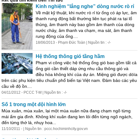
Kết quả tìm kiếm trên Tin tức
Kinh nghiệm “lắng nghe” dòng nước rò rỉ
Về mặt kỹ thuật, khi nước rò rỉ từ ống có áp lực, âm
thanh rung động bất thường liên tục phát ra tại lổ
thủng, âm thanh này bao gồm âm thanh của dòng
nước chảy, âm thanh va chạm, ma sát, âm thanh
rung động của ống....
18/06/2013 - Phạm Đức Toàn | Nguồn tin : -/-
Hệ thống thông gió tầng hầm
Phạm vi công việc hệ thống ống gió bao gồm tất cả
ống gió cần thiết dáp ứng nhu cầu thông gió và
điều hòa không khí của dự án. Miệng gió được döïa
trên các phụ kiện tiêu chuẩn phổ biến tại Việt nam. Đảm bảo các yêu
cầu về độ ồn....
04/11/2012 - PCCC T-M | Nguồn tin : -/-
Số 1 trong một đội hình lớn
Mùa xuân, mùa xuân, lại một mùa xuân nữa đang chạm ngõ từng
mái ấm gia đình. Không khí xuân đang len lỏi đến từng ngõ ngách,
đến từng thớ lá, nhụy hoa...
11/10/2011 - | Nguồn tin : pccc.hochiminhcity.gov.vn