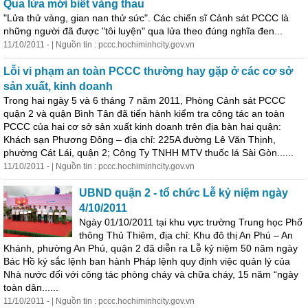
Qua lửa mới biết vàng thau
"Lửa thử vàng, gian nan thử sức". Các chiến sĩ Cảnh sát PCCC là
những người đã được "tôi luyện" qua lửa theo đúng nghĩa đen...
11/10/2011 - | Nguồn tin : pccc.hochiminhcity.gov.vn
Lỗi vi phạm an toàn PCCC thường hay gặp ở các cơ sở
sản xuất, kinh doanh
Trong hai ngày 5 và 6 tháng 7 năm 2011, Phòng Cảnh sát PCCC
quận 2 và quận Bình Tân đã tiến hành kiểm tra công tác an toàn
PCCC của hai cơ sở sản xuất kinh doanh trên địa bàn hai quận:
Khách sạn Phương Đông – địa chỉ: 225A đường Lê Văn Thịnh,
phường Cát Lái, quận 2; Công Ty TNHH MTV thuốc lá Sài Gòn......
11/10/2011 - | Nguồn tin : pccc.hochiminhcity.gov.vn
UBND quận 2 - tổ chức Lễ kỷ niệm ngày
4/10/2011
Ngày 01/10/2011 tại khu vực trường Trung học Phổ
thông Thủ Thiêm, địa chỉ: Khu đô thị An Phú – An
Khánh, phường An Phú, quận 2 đã diễn ra Lễ kỷ niệm 50 năm ngày
Bác Hồ ký sắc lệnh ban hành Pháp lệnh quy
định
việc quản lý của
Nhà nước đối với công tác phòng cháy và chữa cháy, 15 năm “ngày
toàn dân......
11/10/2011 - | Nguồn tin : pccc.hochiminhcity.gov.vn