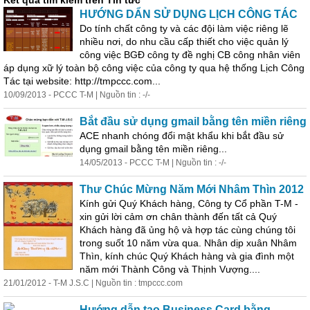
Kết quả tìm kiếm trên Tin tức
HƯỚNG DẨN SỬ DỤNG LỊCH CÔNG TÁC
Do tính chất công ty và các đội làm việc riêng lẽ
nhiều nơi, do nhu cầu cấp thiết cho việc quản lý
công việc BGĐ công ty đề nghị CB công nhân viên
áp dụng xữ lý toàn bộ công việc của công ty qua hệ thống Lịch Công
Tác tại website: http://tmpccc.com...
10/09/2013 - PCCC T-M | Nguồn tin : -/-
Bắt đầu sử dụng gmail bằng tên miền riêng
ACE nhanh chóng đổi mật khẩu khi bắt đầu sử
dụng gmail bằng tên miền riêng...
14/05/2013 - PCCC T-M | Nguồn tin : -/-
Thư Chúc Mừng Năm Mới Nhâm Thìn 2012
Kính gửi Quý Khách hàng, Công ty Cổ phần T-M -
xin gửi lời cảm ơn chân thành đến tất cả Quý
Khách hàng đã ủng hộ và hợp tác cùng chúng tôi
trong suốt 10 năm vừa qua. Nhân dịp xuân Nhâm
Thìn, kính chúc Quý Khách hàng và gia đình một
năm mới Thành Công và Thịnh Vượng....
21/01/2012 - T-M J.S.C | Nguồn tin : tmpccc.com
Hướng dẫn tạo Business Card bằng