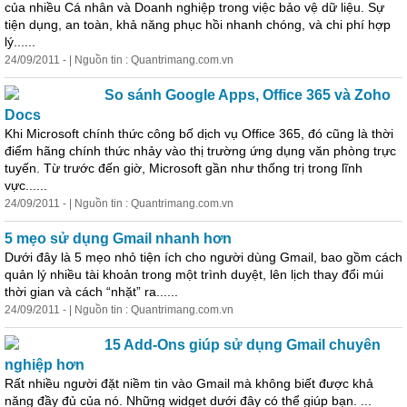
của nhiều Cá nhân và Doanh nghiệp trong việc bảo vệ dữ liệu. Sự
tiện dụng, an toàn, khả năng phục hồi nhanh chóng, và chi phí hợp
lý......
24/09/2011 - | Nguồn tin : Quantrimang.com.vn
So sánh Google Apps, Office 365 và Zoho
Docs
Khi Microsoft chính thức công bố dịch vụ Office 365, đó cũng là thời
điểm hãng chính thức nhảy vào thị trường ứng dụng văn phòng trực
tuyến. Từ trước đến giờ, Microsoft gần như thống trị trong lĩnh
vực......
24/09/2011 - | Nguồn tin : Quantrimang.com.vn
5 mẹo sử dụng Gmail nhanh hơn
Dưới đây là 5 mẹo nhỏ tiện ích cho người dùng Gmail, bao gồm cách
quản lý nhiều tài khoản trong một trình duyệt, lên lịch thay đổi múi
thời gian và cách “nhặt” ra......
24/09/2011 - | Nguồn tin : Quantrimang.com.vn
15 Add-Ons giúp sử dụng Gmail chuyên
nghiệp hơn
Rất nhiều người đặt niềm tin vào Gmail mà không biết được khả
năng đầy đủ của nó. Những widget dưới đây có thể giúp bạn. ...