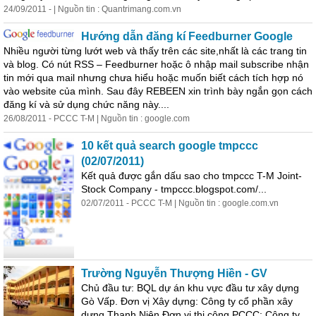
24/09/2011 - | Nguồn tin : Quantrimang.com.vn
Hướng dẫn đăng kí Feedburner Google
Nhiều người từng lướt web và thấy trên các site,nhất là các trang tin
và blog. Có nút RSS – Feedburner hoặc ô nhập mail subscribe nhận
tin mới qua mail nhưng chưa hiểu hoặc muốn biết cách tích hợp nó
vào website của mình. Sau đây REBEEN xin trình bày ngắn gọn cách
đăng kí và sử dụng chức năng này....
26/08/2011 - PCCC T-M | Nguồn tin : google.com
10 kết quả search google tmpccc
(02/07/2011)
Kết quả được gắn dấu sao cho tmpccc T-M Joint-
Stock Company - tmpccc.blogspot.com/...
02/07/2011 - PCCC T-M | Nguồn tin : google.com.vn
Trường Nguyễn Thượng Hiền - GV
Chủ đầu tư: BQL dự án khu vực đầu tư xây dựng
Gò Vấp. Đơn vị Xây dựng: Công ty cổ phần xây
dựng Thanh Niên Đơn vị thi công PCCC: Công ty