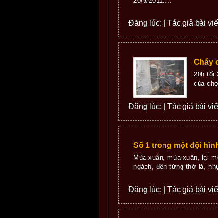
20/5/2011....
Đăng lúc: | Tác giả bài vi
Cháy c
20h tối
của chợ
Đăng lúc: | Tác giả bài vi
Số 1 trong một đội hìn
Mùa xuân, mùa xuân, lại m
ngách, đến từng thớ lá, nhụ
Đăng lúc: | Tác giả bài vi