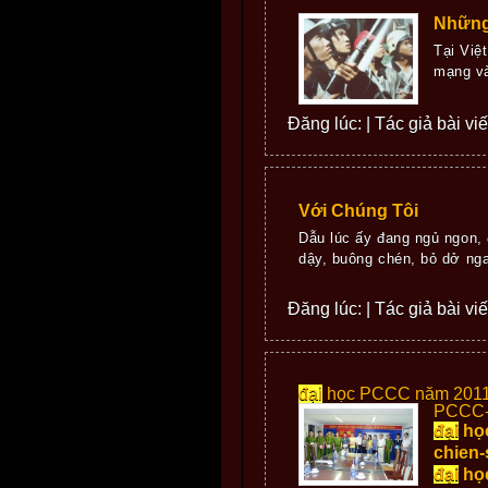
Những
Tại Việ
mạng và
Đăng lúc: | Tác giả bài vi
Với Chúng Tôi
Dẫu lúc ấy đang ngủ ngon, 
dậy, buông chén, bỏ dở nga
Đăng lúc: | Tác giả bài vi
đại
học PCCC năm 2011."
PCCC-
đại
học
chien-
đại
họ