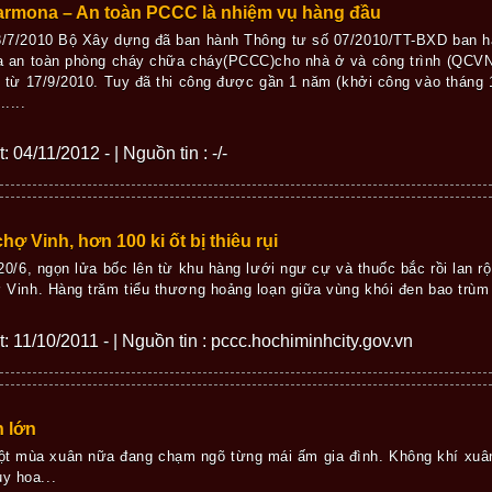
armona – An toàn PCCC là nhiệm vụ hàng đầu
/7/2010 Bộ Xây dựng đã ban hành Thông tư số 07/2010/TT-BXD ban h
a an toàn phòng cháy chữa cháy(PCCC)cho nhà ở và công trình (QCVN
h từ 17/9/2010. Tuy đã thi công được gần 1 năm (khởi công vào tháng
....
: 04/11/2012 - | Nguồn tin : -/-
hợ Vinh, hơn 100 ki ốt bị thiêu rụi
 20/6, ngọn lửa bốc lên từ khu hàng lưới ngư cự và thuốc bắc rồi lan 
 Vinh. Hàng trăm tiểu thương hoảng loạn giữa vùng khói đen bao trùm
ết: 11/10/2011 - | Nguồn tin : pccc.hochiminhcity.gov.vn
h lớn
ột mùa xuân nữa đang chạm ngõ từng mái ấm gia đình. Không khí xuân
y hoa...