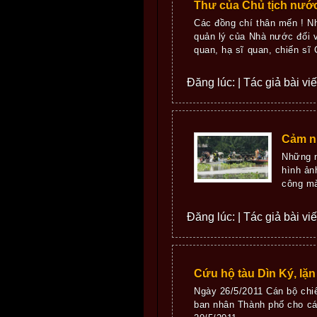
Thư của Chủ tịch nướ
Các đồng chí thân mến ! N
quản lý của Nhà nước đối v
quan, hạ sĩ quan, chiến sĩ
Đăng lúc: | Tác giả bài vi
Cảm nh
Những n
hình ản
công mà
Đăng lúc: | Tác giả bài vi
Cứu hộ tàu Dìn Ký, lặn
Ngày 26/5/2011 Cán bộ ch
ban nhân Thành phố cho các