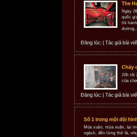
The H
Ngày 28
quốc gi
thi hàn
đường,..
Đăng lúc: | Tác giả bài viết
Cháy c
20h tối
của chợ
Đăng lúc: | Tác giả bài vi
Số 1 trong một đội hìn
Mùa xuân, mùa xuân, lại m
ngách, đến từng thớ lá, nhụ