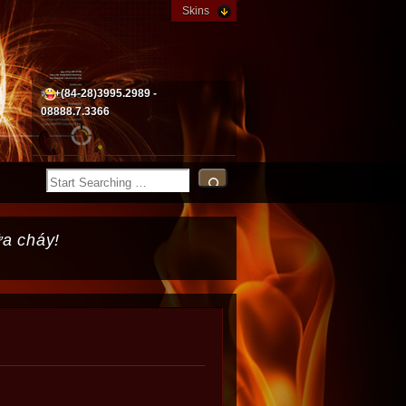
Skins
+(84-28)3995.2989 -
08888.7.3366
ữa cháy!