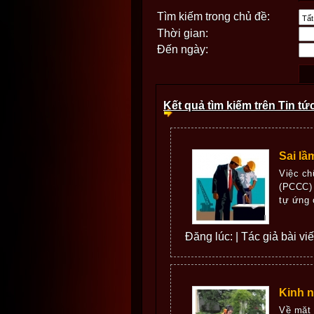
Tìm kiếm trong chủ đề:
Thời gian:
Đến ngày:
Kết quả tìm kiếm trên Tin tứ
Sai lầ
Việc ch
(PCCC) 
tự ứng 
Đăng lúc: | Tác giả bài v
Kinh n
Về mặt 