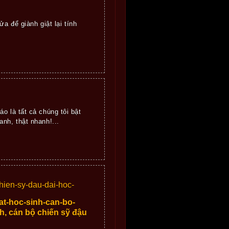
a để giành giật lại tính
o là tất cả chúng tôi bật
nh, thật nhanh!...
ien-sy-dau-dai-hoc-
t-hoc-sinh-can-bo-
, cán bộ chiến sỹ đậu