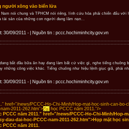
 người xông vào biển lửa
t Nam nói chung và TPHCM nói riêng, lính cứu hỏa phải chiến đấu với lử
 tài sản của những con người đang lâm nạn...
ết: 30/09/2011 - | Nguồn tin : pccc.hochiminhcity.gov.vn
đang bắt đầu bữa ăn hay đang làm bất cứ việc gì, nghe tiếng chuông bá
y những công việc khác. Tiếng chuông như hiệu lệnh giục giã, phải nha
ết: 30/09/2011 - | Nguồn tin : pccc.hochiminhcity.gov.vn
 href="/news/PCCC-Ho-Chi-Minh/Hop-mat-hoc-sinh-can-bo-ch
nam-2011-262.htm">
đại
học PCCC năm 2011."/>
 PCCC năm 2011." href="/news/PCCC-Ho-Chi-Minh/Hop-ma
sy-dau-dai-hoc-PCCC-nam-2011-262.htm">Họp mặt học sinh
c PCCC năm 2011.