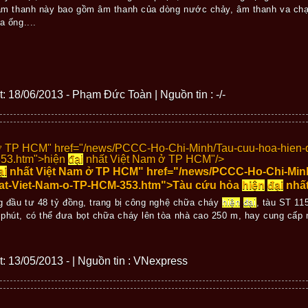
âm thanh này bao gồm âm thanh của dòng nước chảy, âm thanh va chạ
a ống....
ết: 18/06/2013 - Phạm Đức Toàn | Nguồn tin : -/-
ở TP HCM" href="/news/PCCC-Ho-Chi-Minh/Tau-cuu-hoa-hien-d
53.htm">
hiện
đại
nhất Việt Nam ở TP HCM"/>
ại
nhất Việt Nam ở TP HCM" href="/news/PCCC-Ho-Chi-Minh
hat-Viet-Nam-o-TP-HCM-353.htm">Tàu cứu hỏa
hiện
đại
nhất
g đầu tư 48 tỷ đồng, trang bị công nghệ chữa cháy
hiện
đại
, tàu ST 11
t phút, có thể đưa bọt chữa cháy lên tòa nhà cao 250 m, hay cung cấ
ết: 13/05/2013 - | Nguồn tin : VNexpress