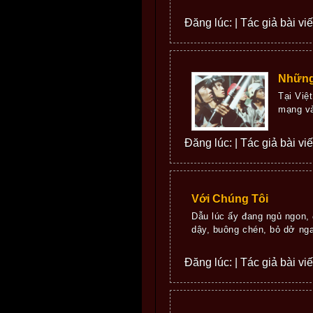
Đăng lúc: | Tác giả bài vi
Những
Tại Việ
mạng và
Đăng lúc: | Tác giả bài vi
Với Chúng Tôi
Dẫu lúc ấy đang ngủ ngon, 
dậy, buông chén, bỏ dở nga
Đăng lúc: | Tác giả bài vi