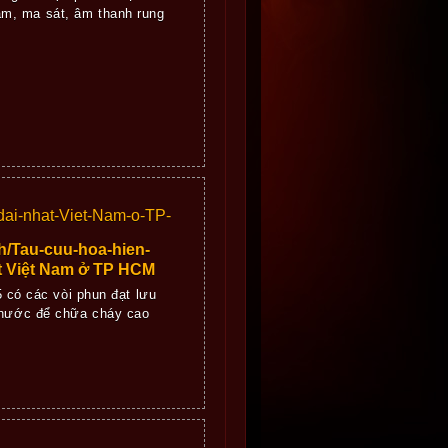
m, ma sát, âm thanh rung
ai-nhat-Viet-Nam-o-TP-
/Tau-cuu-hoa-hien-
 Việt Nam ở TP HCM
5 có các vòi phun đạt lưu
p nước để chữa cháy cao