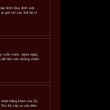
háp lệnh Quy định việc
ái gửi tới các thế hệ sĩ
ảy cuồn cuộn, ngứa ngáy,
n để làm nên những chiến
 nhận bằng khen của Ủy
h Dìn Ký xảy ra vào đêm