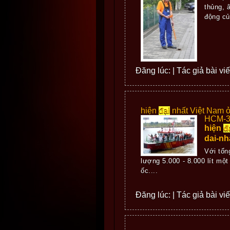
thủng, 
động củ
Đăng lúc: | Tác giả bài vi
hiện
đại
nhất Việt Nam 
HCM-3
hiện
đ
dai-n
Với tổn
lượng 5.000 - 8.000 lít mộ
ốc....
Đăng lúc: | Tác giả bài vi