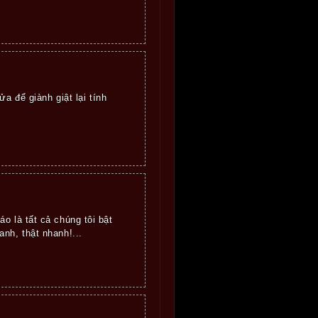
a để giành giật lại tính
o là tất cả chúng tôi bật
nh, thật nhanh!...