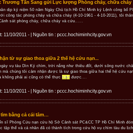
c Trương Tấn Sang gửi Lực lượng Phòng cháy, chữa cháy
hân dịp kỷ niệm 50 năm Ngày Chủ tịch Hồ Chí Minh ký Lệnh công bố P
ới công tác phòng cháy và chữa cháy (4-10-1961 - 4-10-2011), tôi thân 
 Cảnh sát phòng cháy, chữa cháy và cứu......
ết: 11/10/2011 - | Nguồn tin : pccc.hochiminhcity.gov.vn
ận từ sự giao thoa giữa 2 thế hệ cứu nạn...
gày vụ tàu Dìn Ký chìm, trời nắng như thiêu đốt, dưới sông nước ch
h mà chúng tôi cảm nhận được là sự giao thoa giữa hai thế hệ cứu nạ
 không phải ai cũng có thể thực
hiện
được....
ết: 11/10/2011 - | Nguồn tin : pccc.hochiminhcity.gov.vn
 tìm bằng cả cái tâm…
iến sĩ Phòng Cứu nạn cứu hộ Sở Cảnh sát PC&CC TP Hồ Chí Minh đón
 tập thể và cá nhân đã có thành tích trong cứu hộ vụ chìm tàu du lịc