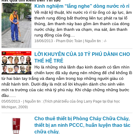
Kết quả tìm kiếm trên Tin tức
Kinh
nghiệm
“lắng nghe” dòng nước rò rỉ
Về mặt kỹ thuật, khi nước rò rỉ từ ống có áp lực, âm
thanh rung động bất thường liên tục phát ra tại lổ
thủng, âm thanh này bao gồm âm thanh của dòng
nước chảy, âm thanh va chạm, ma sát, âm thanh
rung động của ống....
18/06/2013 - Phạm Đức Toàn | Nguồn tin : -/-
LỜI KHUYÊN CỦA 10 TỶ PHÚ DÀNH CHO
THẾ HỆ TRẺ
Họ là những nhà lãnh đạo
kinh
doanh có tầm nhìn
chiến lược đã xây dựng nên những đế chế khổng lồ
từ hai bàn tay trắng và đang nằm trong top những người giàu có
nhất hành tinh. Dưới đây là một số lời khuyên dành cho sinh viên
mới ra trường của các nhà tỷ phú này. Khi chập chững những bước
đầu......
05/05/2013 - | Nguồn tin : (Trích phát biểu của ông Larry Page tại Đại học
Michigan, 2009)
Cho thuê thiết bị Phòng Cháy Chữa Cháy,
thiết bị an ninh PCCC, huấn luyện thao tác
chữa cháy.