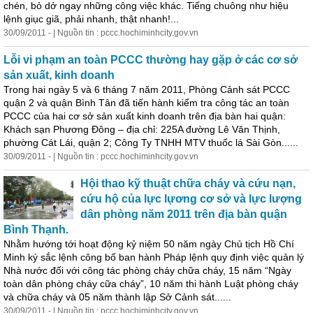
chén, bỏ dở ngay những công việc khác. Tiếng chuông như hiệu
lệnh giục giã, phải nhanh, thật nhanh!...
30/09/2011 - | Nguồn tin : pccc.hochiminhcity.gov.vn
Lỗi vi phạm an toàn PCCC thường hay gặp ở các cơ sở
sản xuất,
kinh
doanh
Trong hai ngày 5 và 6 tháng 7 năm 2011, Phòng Cảnh sát PCCC
quận 2 và quận Bình Tân đã tiến hành kiểm tra công tác an toàn
PCCC của hai cơ sở sản xuất
kinh
doanh trên địa bàn hai quận:
Khách sạn Phương Đông – địa chỉ: 225A đường Lê Văn Thịnh,
phường Cát Lái, quận 2; Công Ty TNHH MTV thuốc lá Sài Gòn......
30/09/2011 - | Nguồn tin : pccc.hochiminhcity.gov.vn
Hội thao kỹ thuật chữa cháy và cứu nạn,
cứu hộ của lực lựơng cơ sở và lực lượng
dân phòng năm 2011 trên địa bàn quận
Bình Thạnh.
Nhằm hướng tới hoạt động kỷ niệm 50 năm ngày Chủ tịch Hồ Chí
Minh ký sắc lệnh công bố ban hành Pháp lệnh quy định việc quản lý
Nhà nước đối với công tác phòng cháy chữa cháy, 15 năm “Ngày
toàn dân phòng cháy cữa cháy”, 10 năm thi hành Luật phòng cháy
và chữa cháy và 05 năm thành lập Sở Cảnh sát......
30/09/2011 - | Nguồn tin : pccc.hochiminhcity.gov.vn