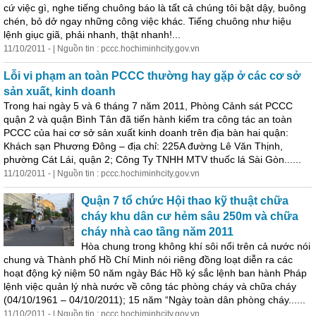
cứ việc gì, nghe tiếng chuông báo là tất cả chúng tôi bật dậy, buông
chén, bỏ dở ngay những công việc khác. Tiếng chuông như hiệu
lệnh giục giã, phải nhanh, thật nhanh!...
11/10/2011 - | Nguồn tin : pccc.hochiminhcity.gov.vn
Lỗi vi phạm an toàn PCCC thường hay gặp ở các cơ sở
sản xuất,
kinh
doanh
Trong hai ngày 5 và 6 tháng 7 năm 2011, Phòng Cảnh sát PCCC
quận 2 và quận Bình Tân đã tiến hành kiểm tra công tác an toàn
PCCC của hai cơ sở sản xuất
kinh
doanh trên địa bàn hai quận:
Khách sạn Phương Đông – địa chỉ: 225A đường Lê Văn Thịnh,
phường Cát Lái, quận 2; Công Ty TNHH MTV thuốc lá Sài Gòn......
11/10/2011 - | Nguồn tin : pccc.hochiminhcity.gov.vn
Quận 7 tổ chức Hội thao kỹ thuật chữa
cháy khu dân cư hẻm sâu 250m và chữa
cháy nhà cao tầng năm 2011
Hòa chung trong không khí sôi nổi trên cả nước nói
chung và Thành phố Hồ Chí Minh nói riêng đồng loạt diễn ra các
hoạt động kỷ niệm 50 năm ngày Bác Hồ ký sắc lệnh ban hành Pháp
lệnh việc quản lý nhà nước về công tác phòng cháy và chữa cháy
(04/10/1961 – 04/10/2011); 15 năm “Ngày toàn dân phòng cháy......
11/10/2011 - | Nguồn tin : pccc.hochiminhcity.gov.vn