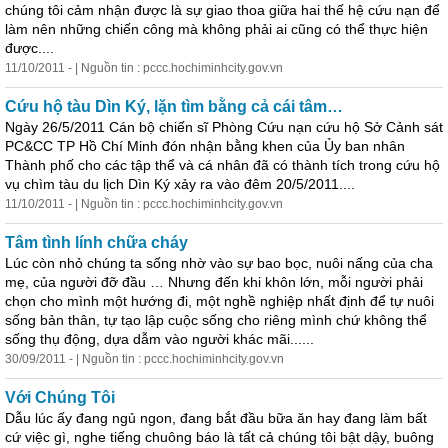
chúng tôi cảm nhận được là sự giao thoa giữa hai thế hệ cứu nạn để
làm nên những chiến công mà không phải ai cũng có thể thực hiện
được....
11/10/2011 - | Nguồn tin : pccc.hochiminhcity.gov.vn
Cứu hộ tàu Dìn Ký, lặn tìm bằng cả cái tâm…
Ngày 26/5/2011 Cán bộ chiến sĩ Phòng Cứu nạn cứu hộ Sở Cảnh sát
PC&CC TP Hồ Chí Minh đón nhận bằng khen của Ủy ban nhân
Thành phố cho các tập thể và cá nhân đã có thành tích trong cứu hộ
vụ chìm tàu du lịch Dìn Ký xảy ra vào đêm 20/5/2011....
11/10/2011 - | Nguồn tin : pccc.hochiminhcity.gov.vn
Tâm tình lính chữa cháy
Lúc còn nhỏ chúng ta sống nhờ vào sự bao bọc, nuôi nấng của cha
mẹ, của người đỡ đầu … Nhưng đến khi khôn lớn, mỗi người phải
chọn cho mình một hướng đi, một nghề nghiệp nhất định để tự nuôi
sống bản thân, tự tạo lập cuộc sống cho riêng mình chứ không thể
sống thụ động, dựa dẫm vào người khác mãi......
30/09/2011 - | Nguồn tin : pccc.hochiminhcity.gov.vn
Với Chúng Tôi
Dẫu lúc ấy đang ngủ ngon, đang bắt đầu bữa ăn hay đang làm bất
cứ việc gì, nghe tiếng chuông báo là tất cả chúng tôi bật dậy, buông