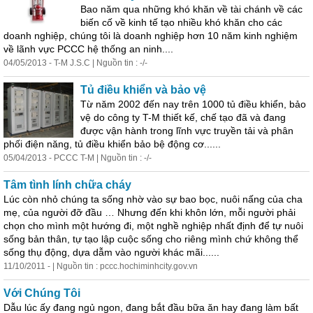
Bao năm qua những khó khăn về tài chánh về các
biến cố về
kinh
tế tạo nhiều khó khăn cho các
doanh nghiệp, chúng tôi là doanh nghiệp hơn 10 năm
kinh
nghiệm
về lãnh vực PCCC hệ thống an ninh....
04/05/2013 - T-M J.S.C | Nguồn tin : -/-
Tủ điều khiển và bảo vệ
Từ năm 2002 đến nay trên 1000 tủ điều khiển, bảo
vệ do công ty T-M thiết kế, chế tạo đã và đang
được vận hành trong lĩnh vực truyền tải và phân
phối điện năng, tủ điều khiển bảo bệ động cơ......
05/04/2013 - PCCC T-M | Nguồn tin : -/-
Tâm tình lính chữa cháy
Lúc còn nhỏ chúng ta sống nhờ vào sự bao bọc, nuôi nấng của cha
mẹ, của người đỡ đầu … Nhưng đến khi khôn lớn, mỗi người phải
chọn cho mình một hướng đi, một nghề nghiệp nhất định để tự nuôi
sống bản thân, tự tạo lập cuộc sống cho riêng mình chứ không thể
sống thụ động, dựa dẫm vào người khác mãi......
11/10/2011 - | Nguồn tin : pccc.hochiminhcity.gov.vn
Với Chúng Tôi
Dẫu lúc ấy đang ngủ ngon, đang bắt đầu bữa ăn hay đang làm bất