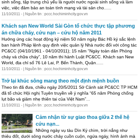
sinh sống, tập trung chủ yếu là người nước ngoài sinh sống và làm
việc, việc đảm bảo an toàn tính mạng và tài sản cho......
11/10/2011 - | Nguồn tin : pccc.hochiminhcity.gov.vn
Khách sạn New World Sài Gòn tổ chức thực tập phương
án chữa cháy, cứu nạn – cứu hộ năm 2011
Hưởng ứng các hoạt động kỷ niệm 50 năm ngày Bác Hồ ký sắc lệnh
ban hành Pháp lệnh quy định việc quản lý Nhà nước đối với công tác
PC&CC (04/10/1961 - 04/10/2011); 15 năm “Ngày toàn dân Phòng
cháy và chữa cháy”, 10 năm thi hành Luật PC&CC. Khách sạn New
World, địa chỉ số 76 Lê Lai, P. Bến Thành, Quận......
11/10/2011 - | Nguồn tin : pccc.hochiminhcity.gov.vn
Trở lại khúc sông mang theo một định mệnh buồn
Theo tin đã đưa, chiều ngày 20/5/2011 Sở Cảnh sát PC&CC TP HCM
đã tổ chức Hội nghị Tuyên truyền về ý nghĩa “65 năm Phòng chống
lụt bão và giảm nhẹ thiên tai của Việt Nam”...
11/10/2011 - | Nguồn tin : pccc.hochiminhcity.gov.vn
Cảm nhận từ sự giao thoa giữa 2 thế hệ
cứu nạn...
Những ngày vụ tàu Dìn Ký chìm, trời nắng như
thiêu đốt, dưới sông nước chảy cuồn cuộn, ngứa ngáy, hình ảnh mà