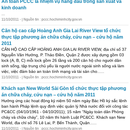
An toàn PCCC là nhiệm vụ hàng đầu trong sản xuất và
kinh doanh
...
11/10/2011 - | Nguồn tin : pccc.hochiminhcity.gov.vn
Căn hộ cao cấp Hoàng Anh Gia Lai River View tổ chức
thực tập phương án chữa cháy, cứu nạn – cứu hộ năm
2011
CĂN HỘ CAO CẤP HOÀNG ANH GIA LAI RIVER VIEW, địa chỉ số 37
Nguyễn Văn Hưởng, P. Thảo Điền, Quận 2 được xây dựng gồm 03
lock (A, B, C) mỗi lock gồm 26 tầng và 200 căn hộ cho người dân
sinh sống, tập trung chủ yếu là người nước ngoài sinh sống và làm
việc, việc đảm bảo an toàn tính mạng và tài sản cho......
11/10/2011 - | Nguồn tin : pccc.hochiminhcity.gov.vn
Khách sạn New World Sài Gòn tổ chức thực tập phương
án chữa cháy, cứu nạn – cứu hộ năm 2011
Hưởng ứng các hoạt động kỷ niệm 50 năm ngày Bác Hồ ký sắc lệnh
ban hành Pháp lệnh quy định việc quản lý Nhà nước đối với công tác
PC&CC (04/10/1961 - 04/10/2011); 15 năm “Ngày toàn dân Phòng
cháy và chữa cháy”, 10 năm thi hành Luật PC&CC. Khách sạn New
World, địa chỉ số 76 Lê Lai, P. Bến Thành, Quận......
11/10/2011 - | Nguồn tin : pccc.hochiminhcity.gov.vn