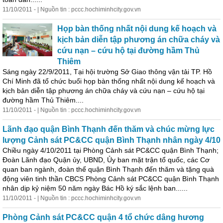
11/10/2011 - | Nguồn tin : pccc.hochiminhcity.gov.vn
Họp bàn thống nhất nội dung kế hoạch và
kịch bản diễn tập phương án chữa cháy và
cứu nạn – cứu hộ tại đường hầm Thủ
Thiêm
Sáng ngày 22/9/2011, Tại hội trường Sở Giao thông vận tải TP. Hồ
Chí Minh đã tổ chức buổi họp bàn thống nhất nội dung kế hoạch và
kịch bản diễn tập phương án chữa cháy và cứu nạn – cứu hộ tại
đường hầm Thủ Thiêm....
11/10/2011 - | Nguồn tin : pccc.hochiminhcity.gov.vn
Lãnh
đạo
quận Bình Thạnh đến thăm và chúc mừng lực
lượng Cảnh sát PC&CC quận Bình Thạnh nhân ngày 4/10
Chiều ngày 4/10/2011 tại Phòng Cảnh sát PC&CC quận Bình Thạnh;
Đoàn
Lãnh
đạo
Quận ủy, UBND, Ủy ban mặt trận tổ quốc, các Cơ
quan ban ngành, đoàn thể quận Bình Thạnh đến thăm và tặng quà
động viên tinh thần CBCS Phòng Cảnh sát PC&CC quận Bình Thạnh
nhân dịp kỷ niệm 50 năm ngày Bác Hồ ký sắc lệnh ban......
11/10/2011 - | Nguồn tin : pccc.hochiminhcity.gov.vn
Phòng Cảnh sát PC&CC quận 4 tổ chức dâng hương