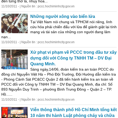
đến từng thớ lá, nhụy hoa...
11/10/2011 - | Nguồn tin : pccc.hochiminhcity.gov.vn
Những người xông vào biển lửa
Tại Việt Nam nói chung và TPHCM nói riêng, lính
cứu hỏa phải chiến đấu với lửa để giành giật lại tính
mạng và tài sản của những con người đang lâm
nạn...
11/10/2011 - | Nguồn tin : pccc.hochiminhcity.gov.vn
Xử phạt vi phạm về PCCC trong đầu tư xây
dựng đối với Công ty TNHH TM – DV Đại
Quang Minh.
Sáng ngày,14/06, đoàn kiểm tra an toàn PCCC do
đồng chí Nguyễn Việt Hà – Phó Đội Trưởng, Đội Hướng dẫn kiểm tra
- Phòng Cảnh Sát PC&CC Quận 2 đã tiến hành kiểm tra an toàn về
PCCC đối với Công ty TNHH TM – DV Đại Quang Minh, địa chỉ: Số
893 Nguyễn Duy Trinh – phường Bình Trưng Đông – Quận 2 – TP.
Hồ......
11/10/2011 - | Nguồn tin : pccc.hochiminhcity.gov.vn
Viễn thông thành phố Hồ Chí Minh tổng kết
10 năm thi hành Luật phòng cháy và chữa