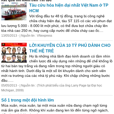
Kết quả tìm kiếm trên Tin tức
Tàu cứu hỏa hiện đại nhất Việt Nam ở TP
HCM
Với tổng đầu tư 48 tỷ đồng, trang bị công nghệ
chữa cháy hiện đại, tàu ST 115 có các vòi phun đạt
lưu lượng 5.000 - 8.000 lít một phút, có thể đưa bọt chữa cháy lên
tòa nhà cao 250 m, hay cung cấp nước để chữa cháy cao ốc....
13/05/2013 - | Nguồn tin : VNexpress
LỜI KHUYÊN CỦA 10 TỶ PHÚ DÀNH CHO
THẾ HỆ TRẺ
Họ là những nhà
lãnh
đạo
kinh doanh có tầm nhìn
chiến lược đã xây dựng nên những đế chế khổng lồ
từ hai bàn tay trắng và đang nằm trong top những người giàu có
nhất hành tinh. Dưới đây là một số lời khuyên dành cho sinh viên
mới ra trường của các nhà tỷ phú này. Khi chập chững những bước
đầu......
05/05/2013 - | Nguồn tin : (Trích phát biểu của ông Larry Page tại Đại học
Michigan, 2009)
Số 1 trong một đội hình lớn
Mùa xuân, mùa xuân, lại một mùa xuân nữa đang chạm ngõ từng
mái ấm gia đình. Không khí xuân đang len lỏi đến từng ngõ ngách,