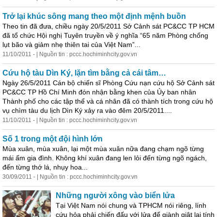
Trở lại khúc sông mang theo một định mệnh buồn
Theo tin đã đưa, chiều ngày 20/5/2011 Sở Cảnh sát PC&CC TP HCM
đã tổ chức Hội nghị Tuyên truyền về ý nghĩa “65 năm Phòng chống
lụt bão và giảm nhẹ thiên tai của Việt Nam”...
11/10/2011 - | Nguồn tin : pccc.hochiminhcity.gov.vn
Cứu hộ tàu Dìn Ký, lặn tìm bằng cả cái tâm…
Ngày 26/5/2011 Cán bộ chiến sĩ Phòng Cứu nạn cứu hộ Sở Cảnh sát
PC&CC TP Hồ Chí Minh đón nhận bằng khen của Ủy ban nhân
Thành phố cho các tập thể và cá nhân đã có thành tích trong cứu hộ
vụ chìm tàu du lịch Dìn Ký xảy ra vào đêm 20/5/2011....
11/10/2011 - | Nguồn tin : pccc.hochiminhcity.gov.vn
Số 1 trong một đội hình lớn
Mùa xuân, mùa xuân, lại một mùa xuân nữa đang chạm ngõ từng
mái ấm gia đình. Không khí xuân đang len lỏi đến từng ngõ ngách,
đến từng thớ lá, nhụy hoa...
30/09/2011 - | Nguồn tin : pccc.hochiminhcity.gov.vn
Những người xông vào biển lửa
Tại Việt Nam nói chung và TPHCM nói riêng, lính
cứu hỏa phải chiến đấu với lửa để giành giật lại tính