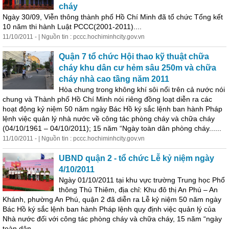
cháy
Ngày 30/09, Viễn thông thành phố Hồ Chí Minh đã tổ chức Tổng kết
10 năm thi hành Luật PCCC(2001-2011)....
11/10/2011 - | Nguồn tin : pccc.hochiminhcity.gov.vn
Quận 7 tổ chức Hội thao kỹ thuật chữa
cháy khu dân cư hẻm sâu 250m và chữa
cháy nhà cao tầng năm 2011
Hòa chung trong không khí sôi nổi trên cả nước nói
chung và Thành phố Hồ Chí Minh nói riêng đồng loạt diễn ra các
hoạt động kỷ niệm 50 năm ngày Bác Hồ ký sắc lệnh ban hành Pháp
lệnh việc quản lý nhà nước về công tác phòng cháy và chữa cháy
(04/10/1961 – 04/10/2011); 15 năm “Ngày toàn dân phòng cháy......
11/10/2011 - | Nguồn tin : pccc.hochiminhcity.gov.vn
UBND quận 2 - tổ chức Lễ kỷ niệm ngày
4/10/2011
Ngày 01/10/2011 tại khu vực trường Trung học Phổ
thông Thủ Thiêm, địa chỉ: Khu đô thị An Phú – An
Khánh, phường An Phú, quận 2 đã diễn ra Lễ kỷ niệm 50 năm ngày
Bác Hồ ký sắc lệnh ban hành Pháp lệnh quy định việc quản lý của
Nhà nước đối với công tác phòng cháy và chữa cháy, 15 năm “ngày
toàn dân......