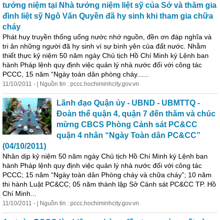
tưởng niệm tại Nhà tưởng niệm liệt sỹ của Sở và thăm gia
đình liệt sỹ Ngô Văn Quyền đã hy sinh khi tham gia chữa
cháy
Phát huy truyền thống uống nước nhớ nguồn, đền ơn đáp nghĩa và
tri ân những người đã hy sinh vì sự bình yên của đất nước. Nhằm
thiết thực kỷ niệm 50 năm ngày Chủ tịch Hồ Chí Minh ký Lệnh ban
hành Pháp lệnh quy định việc quản lý nhà nước đối với công tác
PCCC, 15 năm “Ngày toàn dân phòng cháy......
11/10/2011 - | Nguồn tin : pccc.hochiminhcity.gov.vn
Lãnh
đạo
Quận ủy - UBND - UBMTTQ -
Đoàn thể quận 4, quận 7 đến thăm và chúc
mừng CBCS Phòng Cảnh sát PC&CC
quận 4 nhân “Ngày Toàn dân PC&CC”
(04/10/2011)
Nhân dịp kỷ niệm 50 năm ngày Chủ tịch Hồ Chí Minh ký Lệnh ban
hành Pháp lệnh quy định việc quản lý nhà nước đối với công tác
PCCC; 15 năm “Ngày toàn dân Phòng cháy và chữa cháy”; 10 năm
thi hành Luật PC&CC; 05 năm thành lập Sở Cảnh sát PC&CC TP. Hồ
Chí Minh...
11/10/2011 - | Nguồn tin : pccc.hochiminhcity.gov.vn