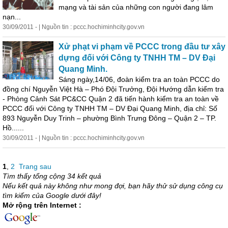
mạng và tài sản của những con người đang lâm
nạn...
30/09/2011 - | Nguồn tin : pccc.hochiminhcity.gov.vn
Xử phạt vi phạm về PCCC trong đầu tư xây
dựng đối với Công ty TNHH TM – DV Đại
Quang Minh.
Sáng ngày,14/06, đoàn kiểm tra an toàn PCCC do
đồng chí Nguyễn Việt Hà – Phó Đội Trưởng, Đội Hướng dẫn kiểm tra
- Phòng Cảnh Sát PC&CC Quận 2 đã tiến hành kiểm tra an toàn về
PCCC đối với Công ty TNHH TM – DV Đại Quang Minh, địa chỉ: Số
893 Nguyễn Duy Trinh – phường Bình Trưng Đông – Quận 2 – TP.
Hồ......
30/09/2011 - | Nguồn tin : pccc.hochiminhcity.gov.vn
1
,
2
Trang sau
Tìm thấy tổng cộng 34 kết quả
Nếu kết quả này không như mong đợi, bạn hãy thử sử dụng công cụ
tìm kiếm của Google dưới đây!
Mở rộng trên Internet :