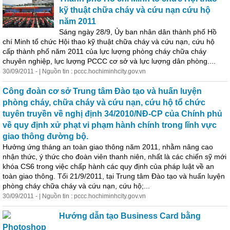
kỹ thuật chữa cháy và cứu nạn cứu hộ
năm 2011
Sáng ngày 28/9, Ủy ban nhân dân thành phố Hồ
chí Minh tổ chức Hội thao kỹ thuật chữa cháy và cứu nạn, cứu hộ
cấp thành phố năm 2011 của lực lượng phòng cháy chữa cháy
chuyên nghiệp, lực lượng PCCC cơ sở và lực lượng dân phòng....
30/09/2011 - | Nguồn tin : pccc.hochiminhcity.gov.vn
Công đoàn cơ sở Trung tâm Đào tạo và huấn luyện
phòng cháy, chữa cháy và cứu nạn, cứu hộ tổ chức
tuyên truyền về nghị định 34/2010/NĐ-CP của Chính phủ
về quy định xử phạt vi phạm hành chính trong lĩnh vực
giao thông đường bộ.
Hưởng ứng tháng an toàn giao thông năm 2011, nhằm nâng cao
nhận thức, ý thức cho đoàn viên thanh niên, nhất là các chiến sỹ mới
khóa CS6 trong việc chấp hành các quy định của pháp luật về an
toàn giao thông. Tối 21/9/2011, tại Trung tâm Đào tạo và huấn luyện
phòng cháy chữa cháy và cứu nạn, cứu hộ;...
30/09/2011 - | Nguồn tin : pccc.hochiminhcity.gov.vn
Hướng dẫn tạo Business Card bằng
Photoshop