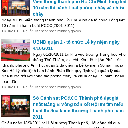
Viễn thông thành phố Hồ Chí Minh tổng kết
10 năm thi hành Luật phòng cháy và chữa
cháy
Ngày 30/09, Viễn thông thành phố Hồ Chí Minh đã tổ chức Tổng kết
10 năm thi hành Luật PCCC(2001-2011)....
11/10/2011 - | Nguồn tin : pccc.hochiminhcity.gov.vn
UBND quận 2 - tổ chức Lễ kỷ niệm ngày
4/10/2011
Ngày 01/10/2011 tại khu vực trường Trung học
Phổ
thông Thủ Thiêm, địa chỉ: Khu đô thị An Phú – An
Khánh, phường An Phú, quận 2 đã diễn ra Lễ kỷ niệm 50 năm ngày
Bác Hồ ký sắc lệnh ban hành Pháp lệnh quy định việc quản lý của
Nhà nước đối với công tác phòng cháy và chữa cháy, 15 năm “ngày
toàn dân......
11/10/2011 - | Nguồn tin : pccc.hochiminhcity.gov.vn
Sở Cảnh sát PC&CC Thành phố đạt giải
nhất Bảng B Vòng bán kết Hội thi tìm hiểu
Luật thi đua khen thưởng Thành phố năm
2011
Chiều ngày 13/9/2011 tại Hội trường Thành phố, Hội đồng thi đua