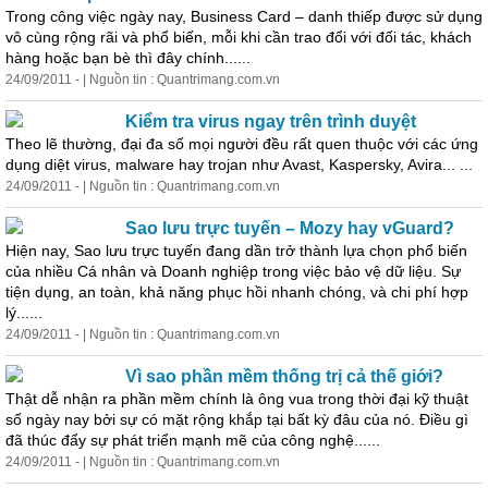
Trong công việc ngày nay, Business Card – danh thiếp được sử dụng
vô cùng rộng rãi và
phổ
biến
, mỗi khi cần trao đổi với đối tác, khách
hàng hoặc bạn bè thì đây chính......
24/09/2011 - | Nguồn tin : Quantrimang.com.vn
Kiểm tra virus ngay trên trình duyệt
Theo lẽ thường, đại đa số mọi người đều rất quen thuộc với các ứng
dụng diệt virus, malware hay trojan như Avast, Kaspersky, Avira... ...
24/09/2011 - | Nguồn tin : Quantrimang.com.vn
Sao lưu trực tuyến – Mozy hay vGuard?
Hiện nay, Sao lưu trực tuyến đang dần trở thành lựa chọn
phổ
biến
của nhiều Cá nhân và Doanh nghiệp trong việc bảo vệ dữ liệu. Sự
tiện dụng, an toàn, khả năng phục hồi nhanh chóng, và chi phí hợp
lý......
24/09/2011 - | Nguồn tin : Quantrimang.com.vn
Vì sao phần mềm thống trị cả thế giới?
Thật dễ nhận ra phần mềm chính là ông vua trong thời đại kỹ thuật
số ngày nay bởi sự có mặt rộng khắp tại bất kỳ đâu của nó. Điều gì
đã thúc đẩy sự phát triển mạnh mẽ của công nghệ......
24/09/2011 - | Nguồn tin : Quantrimang.com.vn