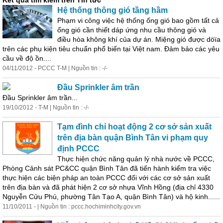
Kết quả tìm kiếm trên Tin tức
Hệ thống thông gió tầng hầm
Phạm vi công việc hệ thống ống gió bao gồm tất cả
ống gió cần thiết dáp ứng nhu cầu thông gió và
điều hòa không khí của dự án. Miệng gió được döïa
trên các phụ kiện tiêu chuẩn
phổ
biến
tại Việt nam. Đảm bảo các yêu
cầu về độ ồn....
04/11/2012 - PCCC T-M | Nguồn tin : -/-
Đầu Sprinkler âm trần
Đầu Sprinkler âm trần...
19/10/2012 - T-M | Nguồn tin : -/-
Tạm đình chỉ hoạt động 2 cơ sở sản xuất
trên địa bàn quận Bình Tân vi phạm quy
định PCCC
Thực hiện chức năng quản lý nhà nước về PCCC,
Phòng Cảnh sát PC&CC quận Bình Tân đã tiến hành kiểm tra việc
thực hiện các biện pháp an toàn PCCC đối với các cơ sở sản xuất
trên địa bàn và đã phát hiện 2 cơ sở nhựa Vĩnh Hồng (địa chỉ 4330
Nguyễn Cửu Phú, phường Tân Tạo A, quận Bình Tân) và hộ kinh......
11/10/2011 - | Nguồn tin : pccc.hochiminhcity.gov.vn