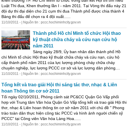
khen thưởng TP. Hồ Chí Minh tổ chức Vòng bán kết Hội thi tìm hiểu
Luật Thi đua, Khen thưởng lần I - năm 2011. Tại Vòng thi đấu này 21
đội dự thi đại diện cho 21 cụm thi đua Thành phố được chia thành 4
Bảng thi đấu để chọn ra 4 đội xuất......
11/10/2011 - | Nguồn tin : pccc.hochiminhcity.gov.vn
Thành phố Hồ chí Minh tổ chức Hội thao
kỹ thuật chữa cháy và cứu nạn cứu hộ
năm 2011
Sáng ngày 28/9, Ủy ban nhân dân thành phố Hồ
chí Minh tổ chức Hội thao kỹ thuật chữa cháy và cứu nạn, cứu hộ
cấp thành phố năm 2011 của lực lượng phòng cháy chữa cháy
chuyên nghiệp, lực lượng PCCC cơ sở và lực lượng dân phòng....
11/10/2011 - | Nguồn tin : pccc.hochiminhcity.gov.vn
Tổng kết và trao giải Hội thi sáng tác thơ, nhạc & Liên
hoan Thông tin cơ sở 2011
Tối ngày 02/10/2011, Phòng cảnh sát PC&CC Quận Gò Vấp phối
hợp với Trung tâm Văn hóa Quận Gò Vấp tổng kết và trao giải Hội thi
thơ, nhạc & Liên hoan thông tin cơ sở năm 2011 với chủ đề " Phong
trào toàn dân thực hiện công tác PCCC và hình ảnh người chiến sỹ
PCCC" tại Công viên Văn hóa Làng Hoa......
11/10/2011 - | Nguồn tin : pccc.hochiminhcity.gov.vn