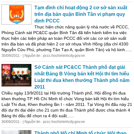
Tạm đình chỉ hoạt động 2 cơ sở sản xuất
trên địa bàn quận Bình Tân vi phạm quy
định PCCC
Thực hiện chức năng quản lý nhà nước về PCCC,
Phòng Cảnh sát PC&CC quận Bình Tân đã tiến hành kiểm tra việc
thực hiện các biện pháp an toàn PCCC đối với các cơ sở sản xuất
trên địa bàn và đã phát hiện 2 cơ sở nhựa Vĩnh Hồng (địa chỉ 4330
Nguyễn Cửu Phú, phường Tân Tạo A, quận Bình Tân) và hộ kinh......
30/09/2011 - | Nguồn tin : pccc.hochiminhcity.gov.vn
Sở Cảnh sát PC&CC Thành phố đạt giải
nhất Bảng B Vòng bán kết Hội thi tìm hiểu
Luật thi đua khen thưởng Thành phố năm
2011
Chiều ngày 13/9/2011 tại Hội trường Thành phố, Hội đồng thi đua
khen thưởng TP. Hồ Chí Minh tổ chức Vòng bán kết Hội thi tìm hiểu
Luật Thi đua, Khen thưởng lần I - năm 2011. Tại Vòng thi đấu này 21
đội dự thi đại diện cho 21 cụm thi đua Thành phố được chia thành 4
Bảng thi đấu để chọn ra 4 đội xuất......
30/09/2011 - | Nguồn tin : pccc.hochiminhcity.gov.vn
Thành phố Hồ chí Minh tổ chức Hội thao