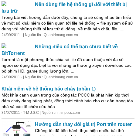
Nên dùng file hệ thống gì đối với thiết bị
lưu trữ
Trong bài viết hướng dẫn dưới đây, chúng ta sẽ cùng nhau tìm hiểu
về một số khái niệm có liên quan tới file hệ thống – file system để sử
dụng với những thiết bị lưu trữ di động. Về mặt bản chất, file......
24/09/2011 - | Nguồn tin : Quantrimang.com.vn
Những điều có thể bạn chưa biết về
BitTorrent
Torrent là một phương thức chia sẻ file đã quen thuộc với đa số
người sử dụng đặc biệt là với những ai thường xuyên download các
bộ phim HD, game dung lượng lớn. ...
24/09/2011 - | Nguồn tin : Quantrimang.com.vn
Khái niệm về hệ thống báo cháy (phần 1)
Một khía cạnh quan trọng của công tác PCCC là phát hiện kịp thời
đám cháy đang bùng phát, đồng thời cảnh báo cho cư dân trong tòa
nhà và các tổ chức cứu hỏa....
31/07/2011 - T-M J.S.C | Nguồn tin : tmpccc.com
Hướng dẫn thay đổi giá trị Port trên router
Chúng tôi đã tiến hành thực hiện nhiều bài thử