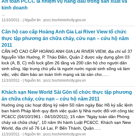
An toàn PCCC là nhiệm vụ hàng đầu trong sản xuất và
kinh doanh
...
11/10/2011 - | Nguồn tin : pccc.hochiminhcity.gov.vn
Căn hộ cao cấp Hoàng Anh Gia Lai River View tổ chức
thực tập phương án chữa cháy, cứu nạn – cứu hộ năm
2011
CĂN HỘ CAO CẤP HOÀNG ANH GIA LAI RIVER VIEW, địa chỉ số 37
Nguyễn Văn Hưởng, P. Thảo Điền, Quận 2 được xây dựng gồm 03
lock (A, B, C) mỗi lock gồm 26 tầng và 200 căn hộ cho người dân
sinh sống, tập trung chủ yếu là người nước ngoài sinh sống và làm
việc, việc đảm bảo an toàn tính mạng và tài sản cho......
11/10/2011 - | Nguồn tin : pccc.hochiminhcity.gov.vn
Khách sạn New World Sài Gòn tổ chức thực tập phương
án chữa cháy, cứu nạn – cứu hộ năm 2011
Hưởng ứng các hoạt động kỷ niệm 50 năm ngày Bác Hồ ký sắc lệnh
ban hành Pháp lệnh quy định việc quản lý Nhà nước đối với công tác
PC&CC (04/10/1961 - 04/10/2011); 15 năm “Ngày toàn dân Phòng
cháy và chữa cháy”, 10 năm thi hành Luật PC&CC. Khách sạn New
World, địa chỉ số 76 Lê Lai, P. Bến Thành, Quận......
11/10/2011 - | Nguồn tin : pccc.hochiminhcity.gov.vn