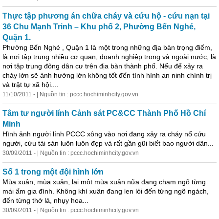
Thực tập phương án chữa cháy và cứu hộ - cứu nạn tại
36 Chu Mạnh Trinh – Khu phố 2, Phường Bến Nghé,
Quận 1.
Phường Bến Nghé , Quận 1 là một trong những địa bàn trọng điểm,
là nơi tập trung nhiều cơ quan, doanh nghiệp trong và ngoài nước, là
nơi tập trung đông dân cư trên địa bàn thành phố. Nếu để xảy ra
cháy lớn sẽ ảnh hưởng lớn không tốt đến
tình
hình an ninh chính trị
và trật tự xã hội....
11/10/2011 - | Nguồn tin : pccc.hochiminhcity.gov.vn
Tâm tư người lính Cảnh sát PC&CC Thành Phố Hồ Chí
Minh
Hình ảnh người lính PCCC xông vào nơi đang xảy ra cháy nổ cứu
người, cứu tài sản luôn luôn đẹp và rất gần gũi biết bao người dân...
30/09/2011 - | Nguồn tin : pccc.hochiminhcity.gov.vn
Số 1 trong một đội hình lớn
Mùa xuân, mùa xuân, lại một mùa xuân nữa đang chạm ngõ từng
mái ấm gia đình. Không khí xuân đang len lỏi đến từng ngõ ngách,
đến từng thớ lá, nhụy hoa...
30/09/2011 - | Nguồn tin : pccc.hochiminhcity.gov.vn