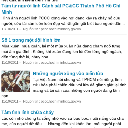
Kết quả tìm kiếm trên Tin tức
Tâm tư người lính Cảnh sát PC&CC Thành Phố Hồ Chí
Minh
Hình ảnh người lính PCCC xông vào nơi đang xảy ra cháy nổ cứu
người, cứu tài sản luôn luôn đẹp và rất gần gũi biết bao người dân...
11/10/2011 - | Nguồn tin : pccc.hochiminhcity.gov.vn
Số 1 trong một đội hình lớn
Mùa xuân, mùa xuân, lại một mùa xuân nữa đang chạm ngõ từng
mái ấm gia đình. Không khí xuân đang len lỏi đến từng ngõ ngách,
đến từng thớ lá, nhụy hoa...
11/10/2011 - | Nguồn tin : pccc.hochiminhcity.gov.vn
Những người xông vào biển lửa
Tại Việt Nam nói chung và TPHCM nói riêng, lính
cứu hỏa phải chiến đấu với lửa để giành giật lại tính
mạng và tài sản của những con người đang lâm
nạn...
11/10/2011 - | Nguồn tin : pccc.hochiminhcity.gov.vn
Tâm
tình
lính chữa cháy
Lúc còn nhỏ chúng ta sống nhờ vào sự bao bọc, nuôi nấng của cha
mẹ, của người đỡ đầu … Nhưng đến khi khôn lớn, mỗi người phải