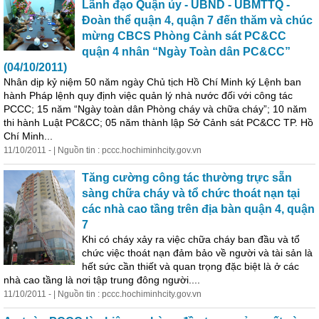
Lãnh đạo Quận ủy - UBND - UBMTTQ -
Đoàn thể quận 4, quận 7 đến thăm và chúc
mừng CBCS Phòng Cảnh sát PC&CC
quận 4 nhân “Ngày Toàn dân PC&CC”
(04/10/2011)
Nhân dịp kỷ niệm 50 năm ngày Chủ tịch Hồ Chí Minh ký Lệnh ban
hành Pháp lệnh quy định việc quản lý nhà nước đối với công tác
PCCC; 15 năm “Ngày toàn dân Phòng cháy và chữa cháy”; 10 năm
thi hành Luật PC&CC; 05 năm thành lập Sở Cảnh sát PC&CC TP. Hồ
Chí Minh...
11/10/2011 - | Nguồn tin : pccc.hochiminhcity.gov.vn
Tăng cường công tác thường trực sẵn
sàng chữa cháy và tổ chức thoát nạn tại
các nhà cao tầng trên địa bàn quận 4, quận
7
Khi có cháy xảy ra việc chữa cháy ban đầu và tổ
chức việc thoát nạn đảm bảo về người và tài sản là
hết sức cần thiết và quan trọng đặc biệt là ở các
nhà cao tầng là nơi tập trung đông người....
11/10/2011 - | Nguồn tin : pccc.hochiminhcity.gov.vn