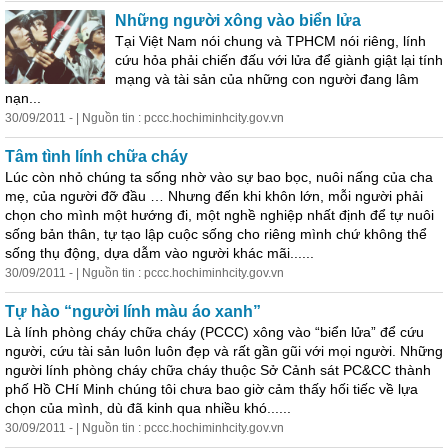
Những người xông vào biển lửa
Tại Việt Nam nói chung và TPHCM nói riêng, lính
cứu hỏa phải chiến đấu với lửa để giành giật lại tính
mạng và tài sản của những con người đang lâm
nạn...
30/09/2011 - | Nguồn tin : pccc.hochiminhcity.gov.vn
Tâm
tình
lính chữa cháy
Lúc còn nhỏ chúng ta sống nhờ vào sự bao bọc, nuôi nấng của cha
mẹ, của người đỡ đầu … Nhưng đến khi khôn lớn, mỗi người phải
chọn cho mình một hướng đi, một nghề nghiệp nhất định để tự nuôi
sống bản thân, tự tạo lập cuộc sống cho riêng mình chứ không thể
sống thụ động, dựa dẫm vào người khác mãi......
30/09/2011 - | Nguồn tin : pccc.hochiminhcity.gov.vn
Tự hào “người lính màu áo xanh”
Là lính phòng cháy chữa cháy (PCCC) xông vào “biển lửa” để cứu
người, cứu tài sản luôn luôn đẹp và rất gần gũi với mọi người. Những
người lính phòng cháy chữa cháy thuộc Sở Cảnh sát PC&CC thành
phố Hồ CHí Minh chúng tôi chưa bao giờ cảm thấy hối tiếc về lựa
chọn của mình, dù đã kinh qua nhiều khó......
30/09/2011 - | Nguồn tin : pccc.hochiminhcity.gov.vn