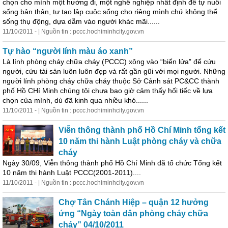
chọn cho mình một hướng đi, một nghề nghiệp nhất định để tự nuôi
sống bản thân, tự tạo lập cuộc sống cho riêng mình chứ không thể
sống thụ động, dựa dẫm vào người khác mãi......
11/10/2011 - | Nguồn tin : pccc.hochiminhcity.gov.vn
Tự hào “người lính màu áo xanh”
Là lính phòng cháy chữa cháy (PCCC) xông vào “biển lửa” để cứu
người, cứu tài sản luôn luôn đẹp và rất gần gũi với mọi người. Những
người lính phòng cháy chữa cháy thuộc Sở Cảnh sát PC&CC thành
phố Hồ CHí Minh chúng tôi chưa bao giờ cảm thấy hối tiếc về lựa
chọn của mình, dù đã kinh qua nhiều khó......
11/10/2011 - | Nguồn tin : pccc.hochiminhcity.gov.vn
Viễn thông thành phố Hồ Chí Minh tổng kết
10 năm thi hành Luật phòng cháy và chữa
cháy
Ngày 30/09, Viễn thông thành phố Hồ Chí Minh đã tổ chức Tổng kết
10 năm thi hành Luật PCCC(2001-2011)....
11/10/2011 - | Nguồn tin : pccc.hochiminhcity.gov.vn
Chợ Tân Chánh Hiệp – quận 12 hưởng
ứng “Ngày toàn dân phòng cháy chữa
cháy” 04/10/2011