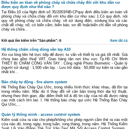
Điều kiện an tòan về phòng cháy và chữa cháy đối với khu dân cư
được quy định như thế nào ?
Tại Điều 10 của Nghị định số 35/2003/NĐ-CPquy định điều kiện an toàn về
phòng cháy và chữa cháy đối với khu dân cư như sau: 1.Có quy định, nội
quy về phòng cháy và chữa cháy, về sử dụng điện, sửdụng lửa và các
chất dễ cháy, nổ; có biển cấm, biển báo, sơ đồ hoặcbiển chỉ dẫn về phòng
cháy và chữa...
Kết quả tìm kiếm trên "Sản phẩm": 6
Xem tất cả
Hệ thống chấm công dùng vân tay A10
Xin vui lòng liên hệ trực tiếp để được tư vấn về thiết bị và giá tốt nhất. Giá
chưa bao gồm thuế VAT. Giao hàng tận nơi khu vực Tp.Hồ Chí Minh
THIẾT BỊ CHẤM CÔNG VÂN TAY : Công nghệ Photo Biometric - Quản lý
(người sử dụng) : 1,500 vân tay. - Lưu trữ data : 50,000 sự kiện ra vào gần
nhất khi...
Báo cháy tự động - fire alarm system
Hệ Thống Báo Cháy Qui Ước, trong nhiều hình thức khác nhau, đã tồn tại
trong nhiều năm. Mặc dù ít thay đổi về căn bản trong thời đại kỹ thuật,
nhưng theo thời gian, đặc điểm thiết kế & độ tin cậy của nó đã được nâng
cao một cách lớn lao. I. Hệ thống báo cháy qui ước Hệ Thống Báo Cháy
Qui Ước,...
Quản lý thông minh - access control system
Kiểm soát cửa ra vào cho phép/không cho phép người cầm thẻ ra vào một
cửa nào đó, trong ngày, trong tuần, rong tháng, trong năm. Hệ Thống Kiểm
Soát Lối Vào (Bằng Thẻ Từ/ Vân Tay/ Mã Số) Access Control System