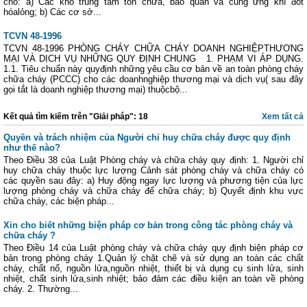
cho: a) Các kho trung tâm tồn chứa, bảo quản và cung ứng khí đốt
hóalỏng; b) Các cơ sở...
TCVN 48-1996
TCVN 48-1996 PHÒNG CHÁY CHỮA CHÁY DOANH NGHIỆPTHƯƠNG
MẠI VÀ DỊCH VỤ NHỮNG QUY ĐỊNH CHUNG 1. PHẠM VI ÁP DỤNG.
1.1. Tiêu chuẩn này quyđịnh những yêu cầu cơ bản về an toàn phòng cháy
chữa cháy (PCCC) cho các doanhnghiệp thương mại và dịch vụ( sau đây
gọi tắt là doanh nghiệp thương mại) thuộcbộ...
Kết quả tìm kiếm trên "Giải pháp": 18
Xem tất cả
Quyền và trách nhiệm của Người chỉ huy chữa cháy được quy định
như thế nào?
Theo Điều 38 của Luật Phòng cháy và chữa cháy quy định: 1. Người chỉ
huy chữa cháy thuộc lực lượng Cảnh sát phòng cháy và chữa cháy có
các quyền sau đây: a) Huy động ngay lực lượng và phương tiện của lực
lượng phòng cháy và chữa cháy để chữa cháy; b) Quyết định khu vực
chữa cháy, các biện pháp...
Xin cho biết những biện pháp cơ bản trong công tác phòng cháy và
chữa cháy ?
Theo Điều 14 của Luật phòng cháy và chữa cháy quy định biện pháp cơ
bản trong phòng cháy 1.Quản lý chặt chẽ và sử dụng an toàn các chất
cháy, chất nổ, nguồn lửa,nguồn nhiệt, thiết bị và dụng cụ sinh lửa, sinh
nhiệt, chất sinh lửa,sinh nhiệt; bảo đảm các điều kiện an toàn về phòng
cháy. 2. Thường...