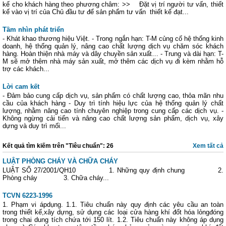
kế cho khách hàng theo phương châm: >> Đặt vị trí người tư vấn, thiết
kế vào vị trí của Chủ đầu tư để sản phẩm tư vấn thiết kế đạt...
Tầm nhìn phát triển
- Khát khao thương hiệu Việt. - Trong ngắn hạn: T-M củng cố hệ thống kinh
doanh, hệ thống quản lý, nâng cao chất lượng dịch vụ chăm sóc khách
hàng. Hoàn thiện nhà máy và dây chuyền sản xuất… - Trung và dài hạn: T-
M sẽ mở thêm nhà máy sản xuất, mở thêm các dịch vụ đi kèm nhằm hỗ
trợ các khách...
Lời cam kết
- Đảm bảo cung cấp dịch vụ, sản phẩm có chất lượng cao, thỏa mãn nhu
cầu của khách hàng - Duy trì tính hiệu lực của hệ thống quản lý chất
lượng, nhằm nâng cao tính chuyên nghiệp trong cung cấp các dịch vụ. -
Không ngừng cải tiến và nâng cao chất lượng sản phẩm, dịch vụ, xây
dựng và duy trì mối...
Kết quả tìm kiếm trên "Tiêu chuẩn": 26
Xem tất cả
LUẬT PHÒNG CHÁY VÀ CHỮA CHÁY
LUẬT SỐ 27/2001/QH10 1. Những quy định chung 2.
Phòng cháy 3. Chữa cháy...
TCVN 6223-1996
1. Phạm vi ápdụng. 1.1. Tiêu chuẩn này quy định các yêu cầu an toàn
trong thiết kế,xây dựng, sử dụng các loại cửa hàng khí đốt hóa lỏngđóng
trong chai dung tích chứa tới 150 lít. 1.2. Tiêu chuẩn này không áp dụng