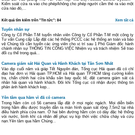
Kiểm soát cửa ra vào cho phép/không cho phép người cầm thẻ ra vào một
cửa nào đó,...
Kết quả tìm kiếm trên "Tin tức": 84
Xem tất cả
Tuyển nhân sự
Công ty Cổ Phần T-M tuyển nhân viên Công ty Cổ Phần T-M một công ty
Tư vấn Cung cấp Lắp đặt các hệ thống PCCC các hệ thống an toàn và bảo
vệ Chúng tôi cần tuyển các ứng viên cho vị trí sau 1 Phó Giám đốc hành
chánh nhân sự THÔNG TIN CÔNG VIỆC Nhiệm vụ và trách nhiệm Sẽ trao
đổi cụ thể trong quá...
Camera giám sát Hải Quan và Hành Khách tại Tân Sơn Nhất
Vào dịp cuối năm và giáp Tết Nguyên đán, Tổng cục Hải quan đã có chỉ
đạo hai đơn vị Hải quan TP.HCM và Hải quan TP.HCM tăng cường kiểm
tra, chấn chỉnh hai cửa khẩu sân bay quốc tế; đặt camera giám sát cá
nhân hải quan và hành khách. Đôi khi Tổng cục có nhận được thông tin
phản ánh hành khách kẹp...
Yên tâm qua hầm vì đã có camera
Trong hầm còn có 56 camera lắp đặt ở mọi ngóc ngách. Mọi diễn biến
trong hầm đều được truyền dẫn ra màn hình quan sát rộng 7,5m2 tại nhà
điều hành phía cửa nam. Ở hai bên đường hầm còn có dày đặc hệ thống
vòi nước, bình khí cá nhân để phục vụ kịp thời việc chữa cháy và cứu
nạn.Yên tâm qua hầm Chúng...