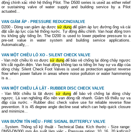
động chính xác nhờ hệ thống Pilot. The D500 series is used as either relief
or sustaining valve of water supply and building service by a Pilot
actuated...
VAN GIẢM ÁP - PRESSURE REDUCINGVALVE
D200 - Dòng van giảm áp được
sử dụng
để giảm áp lực đường ống và cài
đặt sẵn áp lực của hệ thống nước. Tự động điều chỉnh. Van hoạt động trơn
tru không gây tiếng ồn. The D200 is used to lower pipeline pressure to a
pre-set value in water system and building service applications.
Automatically,...
VAN MỘT CHIỀU LÒ XO - SILENT CHECK VALVE
- Van một chiều lò xo được
sử dụng
để bảo vệ chống lại dòng chảy ngược
khi cắt nguồn điện. Van hoạt động không tạo ra tiếng ồn hay sự va đập của
dòng chảy. Silent Check Foot Valves is used as protection against reverse
flow when power failure in areas where noise pollution or water hammering
is a...
VAN MỘT CHIỀU LÁ LẬT - RUBBER DISC CHECK VALVE
- Van Một chiều lá lật được
sử dụng
để bảo vệ chống lại dòng chảy
ngược. Lá van nghiêng 45o nên van đóng rất nhanh. Giảm tối thiểu sự va
đập của nước. - Rubber disc check valve use for reliable reverse flow
prevention. It is 45 degree angle decline seat which can help quick closure
and minimize...
VAN BƯỚM TÍN HIỆU - FIRE SIGNAL BUTTERFLY VALVE
...System. Thông số kỹ thuật - Technical Data: Kích thước - Size range:
DN50-DN300 mm Áp suất làm việc - Pressure rating: 10, 16, 20 kgf/cm2