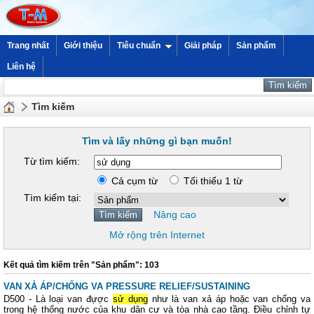
Trang nhất
Giới thiệu
Tiêu chuẩn
Giải pháp
Sản phẩm
Liên hệ
Tìm kiếm
Tìm và lấy những gì bạn muốn!
Từ tìm kiếm:
Cả cụm từ
Tối thiểu 1 từ
Tìm kiếm tại:
Nâng cao
Mở rộng trên Internet
Kết quả tìm kiếm trên "Sản phẩm": 103
VAN XẢ ÁP/CHỐNG VA PRESSURE RELIEF/SUSTAINING
D500 - Là loại van đựợc
sử dụng
như là van xả áp hoặc van chống va
trong hệ thống nước của khu dân cư và tòa nhà cao tầng. Điều chỉnh tự