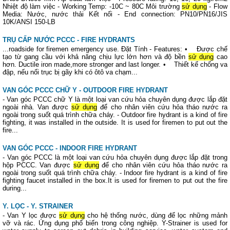
Nhiệt độ làm việc - Working Temp: -10C ~ 80C Môi trường
sử dụng
- Flow
Media: Nước, nước thải Kết nối - End connection: PN10/PN16/JIS
10K/ANSI 150-LB
TRỤ CẤP NƯỚC PCCC - FIRE HYDRANTS
...roadside for firemen emergency use. Đặt Tính - Features: • Được chế
tạo từ gang cầu với khả năng chịu lực lớn hơn và độ bền
sử dụng
cao
hơn. Ductile iron made,more stronger and last longer. • Thiết kế chống va
đập, nếu nối trục bị gãy khi có ôtô va chạm...
VAN GÓC PCCC CHỮ Y - OUTDOOR FIRE HYDRANT
- Van góc PCCC chữ Y là một loại van cứu hỏa chuyên dụng được lắp đặt
ngoài nhà. Van được
sử dụng
để cho nhân viên cứu hỏa tháo nước ra
ngoài trong suốt quá trình chữa cháy. - Outdoor fire hydrant is a kind of fire
fighting, it was installed in the outside. It is used for firemen to put out the
fire...
VAN GÓC PCCC - INDOOR FIRE HYDRANT
- Van góc PCCC là một loại van cứu hỏa chuyên dụng được lắp đặt trong
hộp PCCC. Van được
sử dụng
để cho nhân viên cứu hỏa tháo nước ra
ngoài trong suốt quá trình chữa cháy. - Indoor fire hydrant is a kind of fire
fighting faucet installed in the box.It is used for firemen to put out the fire
during...
Y. LỌC - Y. STRAINER
- Van Y lọc được
sử dụng
cho hệ thống nước, dùng để lọc những mảnh
vỡ và rác. Ứng dụng phổ biến trong công nghiệp. Y-Strainer is used for