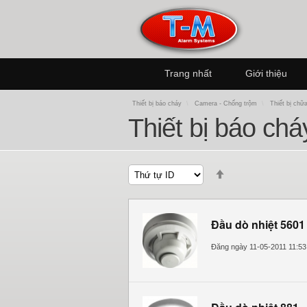
Trang nhất
Giới thiệu
Thiết bị báo cháy
\
Camera - Chống trộm
\
Thiết bị chữ
Thiết bị báo ch
Sort
by
Đầu dò nhiệt 5601
Đăng ngày 11-05-2011 11:5