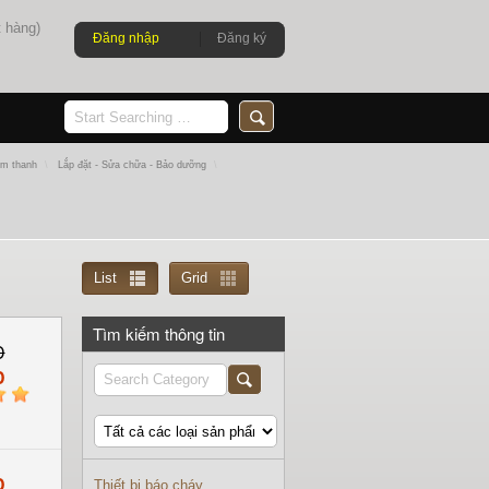
 hàng)
Đăng nhập
Đăng ký
Âm thanh
\
Lắp đặt - Sửa chữa - Bảo dưỡng
\
List
Grid
Tìm kiếm thông tin
D
D
5
D
Thiết bị báo cháy