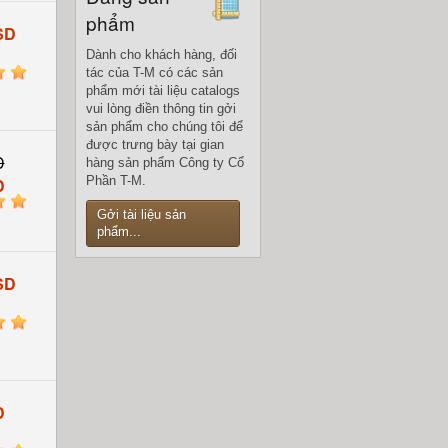
phẩm
SD
Dành cho khách hàng, đối
5
tác của T-M có các sản
phẩm mới tài liệu catalogs
vui lòng điền thông tin gởi
sản phẩm cho chúng tôi để
được trưng bày tại gian
D
hàng sản phẩm Công ty Cổ
Phần T-M.
D
5
Gởi tài liệu sản
phẩm...
SD
5
D