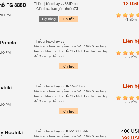
12 US
chổ FG 888D
Thiết bị báo cháy \ \ 888D-bc
- Giá chưa bao gồm thuế VAT.
7:00 PM
1
2
3
4
Đặt hàng
Chi tiết
(5 điểm)
Liên h
 Panels
Thiết bị báo cháy \ \
Giá trên chưa bao gồm thuế VAT 10% Giao hàng
tận nơi khu vực Tp. Hồ Chí Minh Liên hệ trực tiếp
5:00 PM
1
2
3
4
để được giá tốt nhất
(5 điểm)
Chi tiết
Liên h
chiki
Thiết bị báo cháy \ \ HRAM-208-bc
Giá trên chưa bao gồm thuế VAT 10% Giao hàng
tận nơi khu vực Tp. Hồ Chí Minh Liên hệ trực tiếp
1
2
3
4
để được giá tốt nhất
(0 điểm)
0:00 PM
Chi tiết
400 US
y Hochiki
Thiết bị báo cháy \ \ HCP-1008ES-bc
Giá trên chưa bao gồm thuế VAT 10% Giao hàng
392 US