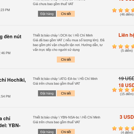
Giá chưa bao gồm thuế VAT
0:23 PM
1
2
3
4
Đặt hàng
Chi tiết
(46 điểm)
Liên h
g đèn nút
Thiết bị báo cháy \ DCK-bc \ Hồ Chí Minh
Giá đã bao gồm VAT ( nếu mua số lượng lớn). Đã
bao gồm phí vận chuyển tận nơi. Hướng dẫn, tư
1
2
3
4
vấn trực tiếp cho người sử dụng
(5 điểm)
7:46 PM
Chi tiết
19 US
chỉ Hochiki,
Thiết bị báo cháy \ ATG-EA-bc \ Hồ Chí Minh
Giá trên chưa bao gồm thuế VAT
18 US
1
2
3
4
Đặt hàng
Chi tiết
(15 điểm)
1:54 PM
3 USD
a chỉ
Thiết bị báo cháy \ YBN-NSA-bc \ Hồ Chí Minh
Giá trên chưa bao gồm thuế VAT
del: YBN-
1
2
3
4
Đặt hàng
Chi tiết
(4 điểm)