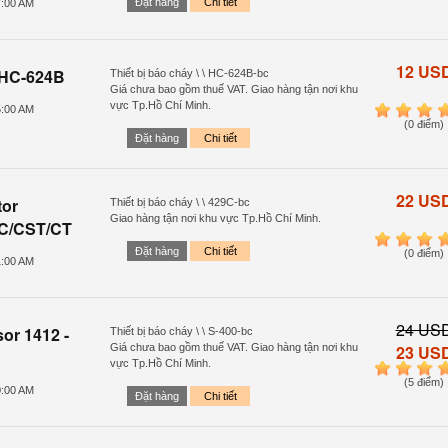
Đặt hàng
Chi tiết
7:00 AM
12 US
 HC-624B
Thiết bị báo cháy \ \ HC-624B-bc
Giá chưa bao gồm thuế VAT. Giao hàng tận nơi khu
vực Tp.Hồ Chí Minh.
5:00 AM
1
2
3
4
(0 điểm)
Đặt hàng
Chi tiết
22 US
tor
Thiết bị báo cháy \ \ 429C-bc
Giao hàng tận nơi khu vực Tp.Hồ Chí Minh.
9C/CST/CT
1
2
3
4
Đặt hàng
Chi tiết
(0 điểm)
1:00 AM
24 US
or 1412 -
Thiết bị báo cháy \ \ S-400-bc
Giá chưa bao gồm thuế VAT. Giao hàng tận nơi khu
23 US
vực Tp.Hồ Chí Minh.
1
2
3
4
(5 điểm)
0:00 AM
Đặt hàng
Chi tiết