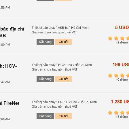
8:56 PM
5 USD
báo địa chỉ
Thiết bị báo cháy \ ASB-bc \ Hồ Chí Minh
Giá trên chưa bao gồm thuế VAT
ASB
1
2
3
4
Đặt hàng
Chi tiết
(2 điểm)
3:00 PM
199 US
nh: HCV-
Thiết bị báo cháy \ HCV-2-bc \ Hồ Chí Minh
Gía trên chưa bao gồm thuế VAT
1
2
3
4
Đặt hàng
Chi tiết
(0 điểm)
8:32 AM
1 280 U
ỉ FireNet
Thiết bị báo cháy \ FNP-1127-bc \ Hồ Chí Minh
Gía trên chưa bao gồm thuế VAT
1
2
3
4
Đặt hàng
Chi tiết
(8 điểm)
4:04 AM