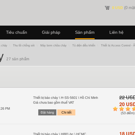
(0 mặt
0 USD
Tiêu chuẩn
Giải pháp
Sản phẩm
Liên hệ
a cháy
\
Thu lôi chống sét
\
Máy bơm chữa cháy
\
Tủ điện điều khiển
\
Thiết bị Access Control - 
áy
27 sản phẩm
22 US
Thiết bị báo cháy \ H-SS-5601 \ Hồ Chí Minh
Giá chưa bao gồm thuế VAT
20 US
3:26 PM
1
2
3
4
Đặt hàng
Chi tiết
(53 điểm)
18 US
Thiết bị báo cháy \ H881-bc \ HCMC