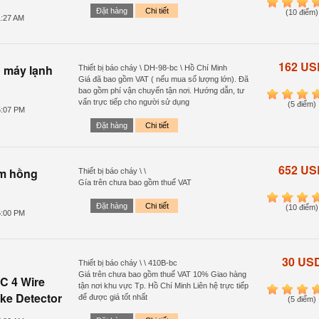
1
2
3
4
Đặt hàng
Chi tiết
(10 điểm)
1:27 AM
162 US
 máy lạnh
Thiết bị báo cháy \ DH-98-bc \ Hồ Chí Minh
Giá đã bao gồm VAT ( nếu mua số lượng lớn). Đã
bao gồm phí vận chuyển tận nơi. Hướng dẫn, tư
1
2
3
4
vấn trực tiếp cho người sử dụng
(5 điểm)
5:07 PM
Đặt hàng
Chi tiết
652 US
am hồng
Thiết bị báo cháy \ \
Gía trên chưa bao gồm thuế VAT
1
2
3
4
Đặt hàng
Chi tiết
(10 điểm)
5:00 PM
30 US
Thiết bị báo cháy \ \ 410B-bc
Giá trên chưa bao gồm thuế VAT 10% Giao hàng
C 4 Wire
tận nơi khu vực Tp. Hồ Chí Minh Liên hệ trực tiếp
1
2
3
4
ke Detector
để được giá tốt nhất
(5 điểm)