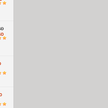
5
SD
SD
5
D
5
D
5