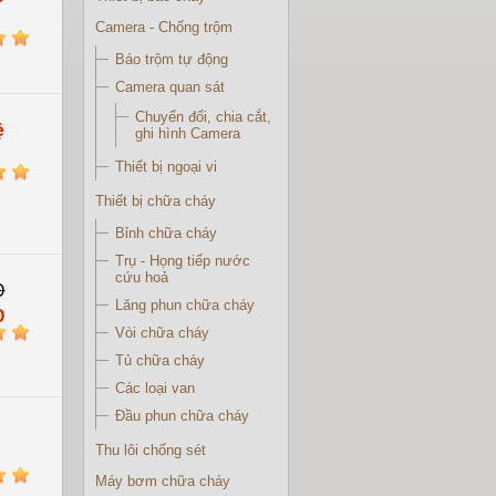
Camera - Chống trộm
5
Báo trộm tự động
Camera quan sát
Chuyển đổi, chia cắt,
ệ
ghi hình Camera
Thiết bị ngoại vi
5
Thiết bị chữa cháy
Bỉnh chữa cháy
Trụ - Họng tiếp nước
cứu hoả
D
Lăng phun chữa cháy
D
5
Vòi chữa cháy
Tủ chữa cháy
Các loại van
Đầu phun chữa cháy
Thu lôi chống sét
5
Máy bơm chữa cháy