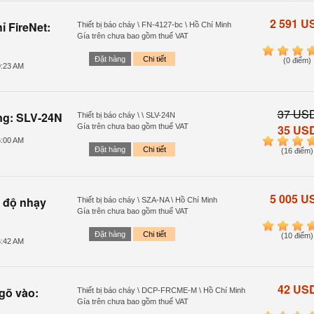
2 591 U
ỉ FireNet:
Thiết bị báo cháy \ FN-4127-bc \ Hồ Chí Minh
Gía trên chưa bao gồm thuế VAT
1
2
3
4
Đặt hàng
Chi tiết
(0 điểm)
9:23 AM
37 US
ng: SLV-24N
Thiết bị báo cháy \ \ SLV-24N
Gía trên chưa bao gồm thuế VAT
35 US
6:00 AM
1
2
3
4
Đặt hàng
Chi tiết
(16 điểm)
5 005 U
i độ nhạy
Thiết bị báo cháy \ SZA-NA \ Hồ Chí Minh
Gía trên chưa bao gồm thuế VAT
1
2
3
4
Đặt hàng
Chi tiết
(10 điểm)
6:42 AM
42 US
gõ vào:
Thiết bị báo cháy \ DCP-FRCME-M \ Hồ Chí Minh
Gía trên chưa bao gồm thuế VAT