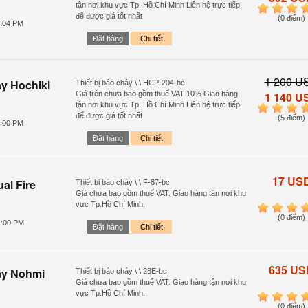
tận nơi khu vực Tp. Hồ Chí Minh Liên hệ trực tiếp
1
2
3
4
để được giá tốt nhất
(0 điểm)
7:04 PM
Đặt hàng
Chi tiết
1 200 U
y Hochiki
Thiết bị báo cháy \ \ HCP-204-bc
Giá trên chưa bao gồm thuế VAT 10% Giao hàng
1 140 U
tận nơi khu vực Tp. Hồ Chí Minh Liên hệ trực tiếp
1
2
3
4
để được giá tốt nhất
(5 điểm)
4:00 PM
Đặt hàng
Chi tiết
17 US
l Fire
Thiết bị báo cháy \ \ F-87-bc
Giá chưa bao gồm thuế VAT. Giao hàng tận nơi khu
vực Tp.Hồ Chí Minh.
1
2
3
4
(0 điểm)
1:00 PM
Đặt hàng
Chi tiết
635 US
áy Nohmi
Thiết bị báo cháy \ \ 28E-bc
Giá chưa bao gồm thuế VAT. Giao hàng tận nơi khu
vực Tp.Hồ Chí Minh.
1
2
3
4
(0 điểm)