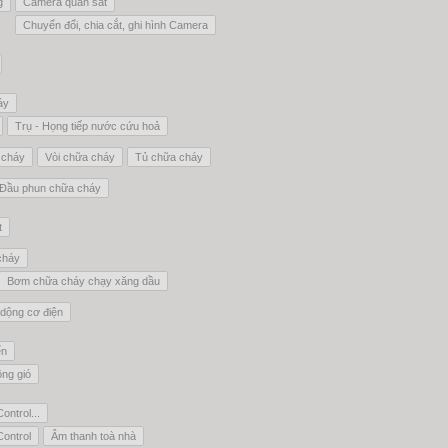
g
Camera quan sát
Chuyển đổi, chia cắt, ghi hình Camera
áy
Trụ - Họng tiếp nước cứu hoả
 cháy
Vòi chữa cháy
Tủ chữa cháy
Đầu phun chữa cháy
t
cháy
Bơm chữa cháy chạy xăng dầu
dộng cơ điện
ển
ông gió
ontrol...
Control
Âm thanh toà nhà