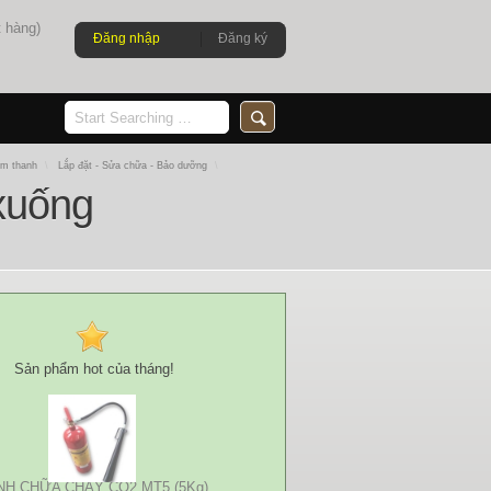
 hàng)
Đăng nhập
Đăng ký
Âm thanh
\
Lắp đặt - Sửa chữa - Bảo dưỡng
\
xuống
Sản phẩm hot của tháng!
NH CHỮA CHÁY CO2 MT5 (5Kg)