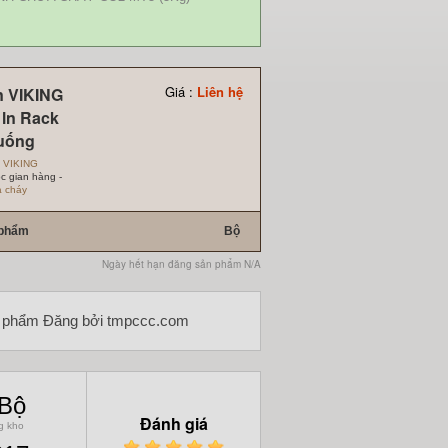
Giá :
Liên hệ
n VIKING
 ln Rack
uống
:
VIKING
c gian hàng -
 cháy
 phẩm
Bộ
Ngày hết hạn đăng sản phẩm N/A
 phẩm Đăng bởi tmpccc.com
 Bộ
Đánh giá
g kho
1
2
3
4
5