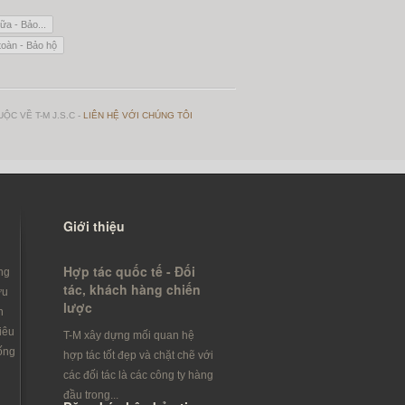
ữa - Bảo...
toàn - Bảo hộ
ỘC VỀ T-M J.S.C -
LIÊN HỆ VỚI CHÚNG TÔI
Giới thiệu
Hợp tác quốc tế - Đối
ng
tác, khách hàng chiến
ưu
lược
h
iêu
T-M xây dựng mối quan hệ
ống
hợp tác tốt đẹp và chặt chẽ với
các đối tác là các công ty hàng
đầu trong...