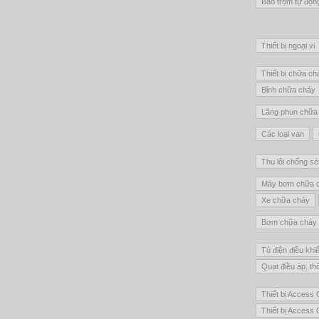
Báo trộm tự độn
Thiết bị ngoại vi
Thiết bị chữa ch
Bỉnh chữa cháy
Lăng phun chữa
Các loại van
Thu lôi chống sé
Máy bơm chữa 
Xe chữa cháy
Bơm chữa cháy 
Tủ điện điều khi
Quạt điều áp, th
Thiết bị Access C
Thiết bị Access 