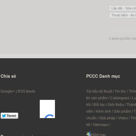
Lắp đặt - Sửa ch
Thoát hiểm - An 
© BẢN QUYỀN THU
Chia sẻ
PCCC Danh mục
Google+
|
RSS feeds
Tài liệu kỹ thuật
/
Tin tức
/
Thô
tin sản phẩm
/
Catalogues
/
L
trữ
/
Đối tác
/
Giới thiệu
/
Thàn
viên
/
Hình ảnh
/
Sản phẩm
/
T
chuẩn
/
Giải pháp
/
Video
/
Th
kê
/
Sitemaps
/
Hôm nay
thiết bị pccc