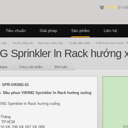
(0 mặt
0 USD
Tiêu chuẩn
Giải pháp
Sản phẩm
Liên hệ
a cháy
\
Thu lôi chống sét
\
Máy bơm chữa cháy
\
Tủ điện điều khiển
\
Thiết bị Access Control - 
G Sprinkler ln Rack hướng 
logue
Góp ý sản phẩm
Bình luận
:
SPR-VIKING-01
m:
Đầu phun VIKING Sprinkler ln Rack hướng xuống
ING Sprinkler ln Rack hướng xuống
 Tháng
: TP.HCM
110 VK 206 VK 007 VK 008
BÌ