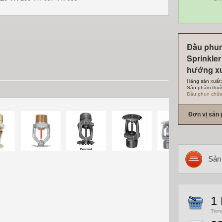
Đầu phu
Sprinkler
hướng x
Hãng sản xuất
Sản phẩm thuộ
Đầu phun chữa
Đơn vị sản
Sản
1
Tron