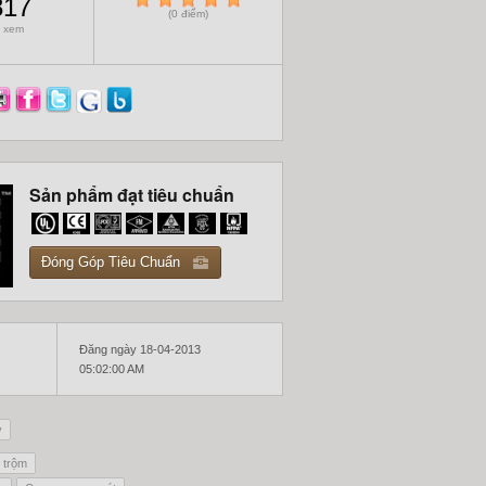
817
(0 điểm)
 xem
Sản phẩm đạt tiêu chuẩn
Đóng Góp Tiêu Chuẩn
Đăng ngày 18-04-2013
05:02:00 AM
y
 trộm