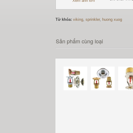
Xem ảnh lớn
Từ khóa:
viking
,
sprinkler
,
huong xuog
Sản phẩm cùng loại