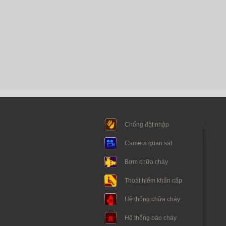
Chống đột nhập
Camera quan sát
Bơm chữa cháy
Thoát hiểm khẩn cấp
Hệ thống chữa cháy
Hệ thống báo cháy