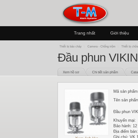
Trang nhất
Giới thiệu
Thiết bị báo cháy
\
Camera - Chống trộm
\
Thiết bị chữ
Đầu phun VIKIN
Xem hồ sơ
Chi tiết sản phẩm
Cata
Mã sản phẩm
Tên sản phẩ
Đầu phun VIK
Khuyến mại:
Bảo hành: 12
Địa điểm bán
Ghi chú: VK 