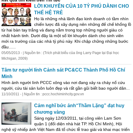
Kết quả tìm kiếm trên Tin tức
LỜI KHUYÊN CỦA 10 TỶ PHÚ DÀNH CHO
THẾ HỆ TRẺ
Họ là những nhà lãnh đạo kinh doanh
có
tầm nhìn
chiến lược đã xây dựng nên những đế chế khổng lồ
từ hai bàn tay trắng và đang nằm trong top những người giàu
có
nhất hành tinh. Dưới đây là một số lời khuyên dành cho sinh viên
mới ra trường của các nhà tỷ phú này. Khi chập chững những bước
đầu......
05/05/2013 - | Nguồn tin : (Trích phát biểu của ông Larry Page tại Đại học
Michigan, 2009)
Tâm tư người lính Cảnh sát PC&CC Thành Phố Hồ Chí
Minh
Hình ảnh người lính PCCC xông vào nơi đang xảy ra cháy nổ cứu
người, cứu tài sản luôn luôn đẹp và rất gần gũi biết bao người dân...
11/10/2011 - | Nguồn tin : pccc.hochiminhcity.gov.vn
Cảm nghĩ bức ảnh“Thầm Lặng” đạt huy
chương vàng
Sáng ngày 12/03/2011, tại công viên Lam Sơn
quận 1 (đối diện nhà hát TP. Hồ Chí Minh), Hội
nghệ sỹ nhiếp ảnh Việt Nam đã tổ chức lễ trao giải và khai mạc triển