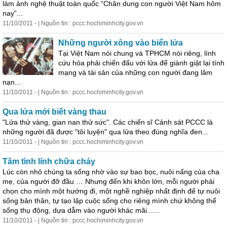
lảm ảnh nghệ thuật toàn quốc “Chân dung con người Việt Nam hôm
nay”...
11/10/2011 - | Nguồn tin : pccc.hochiminhcity.gov.vn
Những người xông vào biển lửa
Tại Việt Nam nói chung và TPHCM nói riêng, lính
cứu hỏa phải chiến đấu với lửa để giành giật lại tính
mạng và tài sản của những con người đang lâm
nạn...
11/10/2011 - | Nguồn tin : pccc.hochiminhcity.gov.vn
Qua lửa mới biết vàng thau
"Lửa thử vàng, gian nan thử sức". Các chiến sĩ Cảnh sát PCCC là
những người đã được "tôi luyện" qua lửa theo đúng nghĩa đen...
11/10/2011 - | Nguồn tin : pccc.hochiminhcity.gov.vn
Tâm tình lính chữa cháy
Lúc còn nhỏ chúng ta sống nhờ vào sự bao bọc, nuôi nấng của cha
mẹ, của người đỡ đầu … Nhưng đến khi khôn lớn, mỗi người phải
chọn cho mình một hướng đi, một nghề nghiệp nhất định để tự nuôi
sống bản thân, tự tạo lập cuộc sống cho riêng mình chứ không thể
sống thụ động, dựa dẫm vào người khác mãi......
11/10/2011 - | Nguồn tin : pccc.hochiminhcity.gov.vn