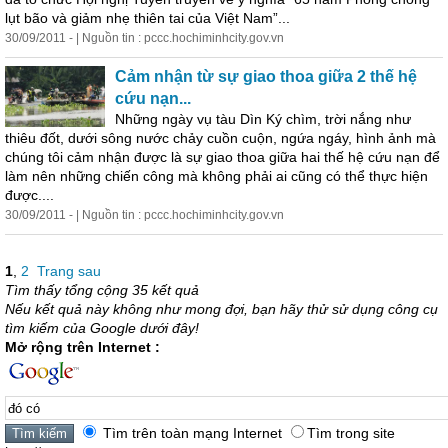
lụt bão và giảm nhẹ thiên tai của Việt Nam”...
30/09/2011 - | Nguồn tin : pccc.hochiminhcity.gov.vn
Cảm nhận từ sự giao thoa giữa 2 thế hệ
cứu nạn...
Những ngày vụ tàu Dìn Ký chìm, trời nắng như
thiêu đốt, dưới sông nước chảy cuồn cuộn, ngứa ngáy, hình ảnh mà
chúng tôi cảm nhận được là sự giao thoa giữa hai thế hệ cứu nạn để
làm nên những chiến công mà không phải ai cũng
có
thể thực hiện
được....
30/09/2011 - | Nguồn tin : pccc.hochiminhcity.gov.vn
1
,
2
Trang sau
Tìm thấy tổng cộng 35 kết quả
Nếu kết quả này không như mong đợi, bạn hãy thử sử dụng công cụ
tìm kiếm của Google dưới đây!
Mở rộng trên Internet :
Tìm trên toàn mạng Internet
Tìm trong site