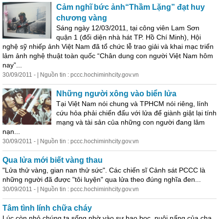
Cảm nghĩ bức ảnh“Thầm Lặng” đạt huy
chương vàng
Sáng ngày 12/03/2011, tại công viên Lam Sơn
quận 1 (đối diện nhà hát TP. Hồ Chí Minh), Hội
nghệ sỹ nhiếp ảnh Việt Nam đã tổ chức lễ trao giải và khai mạc triển
lảm ảnh nghệ thuật toàn quốc “Chân dung con người Việt Nam hôm
nay”...
30/09/2011 - | Nguồn tin : pccc.hochiminhcity.gov.vn
Những người xông vào biển lửa
Tại Việt Nam nói chung và TPHCM nói riêng, lính
cứu hỏa phải chiến đấu với lửa để giành giật lại tính
mạng và tài sản của những con người đang lâm
nạn...
30/09/2011 - | Nguồn tin : pccc.hochiminhcity.gov.vn
Qua lửa mới biết vàng thau
"Lửa thử vàng, gian nan thử sức". Các chiến sĩ Cảnh sát PCCC là
những người đã được "tôi luyện" qua lửa theo đúng nghĩa đen...
30/09/2011 - | Nguồn tin : pccc.hochiminhcity.gov.vn
Tâm tình lính chữa cháy
Lúc còn nhỏ chúng ta sống nhờ vào sự bao bọc, nuôi nấng của cha