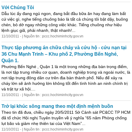
Với Chúng Tôi
Dẫu lúc ấy đang ngủ ngon, đang bắt đầu bữa ăn hay đang làm bất
cứ việc gì, nghe tiếng chuông báo là tất cả chúng tôi bật dậy, buông
chén, bỏ dở ngay những công việc khác. Tiếng chuông như hiệu
lệnh giục giã, phải nhanh, thật nhanh!...
11/10/2011 - | Nguồn tin : pccc.hochiminhcity.gov.vn
Thực tập phương án chữa cháy và cứu hộ - cứu nạn tại
36 Chu Mạnh Trinh – Khu phố 2, Phường Bến Nghé,
Quận 1.
Phường Bến Nghé , Quận 1 là một trong những địa bàn trọng điểm,
là nơi tập trung nhiều cơ quan, doanh nghiệp trong và ngoài nước, là
nơi tập trung đông dân cư trên địa bàn thành phố. Nếu để xảy ra
cháy lớn sẽ ảnh hưởng lớn không tốt đến tình hình an ninh chính trị
và trật tự xã hội....
11/10/2011 - | Nguồn tin : pccc.hochiminhcity.gov.vn
Trở lại khúc sông mang theo một định mệnh buồn
Theo tin đã đưa, chiều ngày 20/5/2011 Sở Cảnh sát PC&CC TP HCM
đã tổ chức Hội nghị Tuyên truyền về ý nghĩa “65 năm Phòng chống
lụt bão và giảm nhẹ thiên tai của Việt Nam”...
11/10/2011 - | Nguồn tin : pccc.hochiminhcity.gov.vn