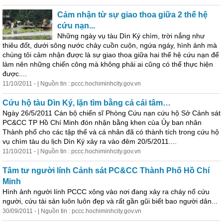
Cảm nhận từ sự giao thoa giữa 2 thế hệ
cứu nạn...
Những ngày vụ tàu Dìn Ký chìm, trời nắng như
thiêu đốt, dưới sông nước chảy cuồn cuộn, ngứa ngáy, hình ảnh mà
chúng tôi cảm nhận được là sự giao thoa giữa hai thế hệ cứu nạn để
làm nên những chiến công mà không phải ai cũng
có
thể thực hiện
được....
11/10/2011 - | Nguồn tin : pccc.hochiminhcity.gov.vn
Cứu hộ tàu Dìn Ký, lặn tìm bằng cả cái tâm…
Ngày 26/5/2011 Cán bộ chiến sĩ Phòng Cứu nạn cứu hộ Sở Cảnh sát
PC&CC TP Hồ Chí Minh
đó
n nhận bằng khen của Ủy ban nhân
Thành phố cho các tập thể và cá nhân đã
có
thành tích trong cứu hộ
vụ chìm tàu du lịch Dìn Ký xảy ra vào đêm 20/5/2011....
11/10/2011 - | Nguồn tin : pccc.hochiminhcity.gov.vn
Tâm tư người lính Cảnh sát PC&CC Thành Phố Hồ Chí
Minh
Hình ảnh người lính PCCC xông vào nơi đang xảy ra cháy nổ cứu
người, cứu tài sản luôn luôn đẹp và rất gần gũi biết bao người dân...
30/09/2011 - | Nguồn tin : pccc.hochiminhcity.gov.vn