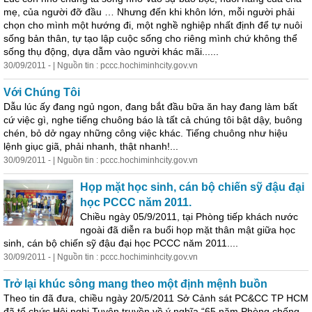
mẹ, của người đỡ đầu … Nhưng đến khi khôn lớn, mỗi người phải
chọn cho mình một hướng đi, một nghề nghiệp nhất định để tự nuôi
sống bản thân, tự tạo lập cuộc sống cho riêng mình chứ không thể
sống thụ động, dựa dẫm vào người khác mãi......
30/09/2011 - | Nguồn tin : pccc.hochiminhcity.gov.vn
Với Chúng Tôi
Dẫu lúc ấy đang ngủ ngon, đang bắt đầu bữa ăn hay đang làm bất
cứ việc gì, nghe tiếng chuông báo là tất cả chúng tôi bật dậy, buông
chén, bỏ dở ngay những công việc khác. Tiếng chuông như hiệu
lệnh giục giã, phải nhanh, thật nhanh!...
30/09/2011 - | Nguồn tin : pccc.hochiminhcity.gov.vn
Họp mặt học sinh, cán bộ chiến sỹ đậu đại
học PCCC năm 2011.
Chiều ngày 05/9/2011, tại Phòng tiếp khách nước
ngoài đã diễn ra buổi họp mặt thân mật giữa học
sinh, cán bộ chiến sỹ đậu đại học PCCC năm 2011....
30/09/2011 - | Nguồn tin : pccc.hochiminhcity.gov.vn
Trở lại khúc sông mang theo một định mệnh buồn
Theo tin đã đưa, chiều ngày 20/5/2011 Sở Cảnh sát PC&CC TP HCM
đã tổ chức Hội nghị Tuyên truyền về ý nghĩa “65 năm Phòng chống