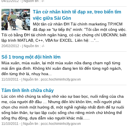
04/11/2012 - | Nguồn tin : -/-
Tân cử nhân kinh tế đạp xe, treo biển tìm
việc giữa Sài Gòn
Một tân cử nhân ĐH Tài chính marketing TP.HCM
đã đạp xe “tự tiếp thị” mình: "Tôi
cần
một công việc.
Tôi có bằng ĐH tài chính ngân hàng, có các chứng chỉ UBCKNN; biết
lập trình MATLAB, C++, VBA for EXCEL. Liên hệ: ...”...
20/02/2012 - | Nguồn tin : -/-
Số 1 trong một đội hình lớn
Mùa xuân, mùa xuân, lại một mùa xuân nữa đang chạm ngõ từng
mái ấm gia đình. Không khí xuân đang len lỏi đến từng ngõ ngách,
đến từng thớ lá, nhụy hoa...
11/10/2011 - | Nguồn tin : pccc.hochiminhcity.gov.vn
Tâm tình lính chữa cháy
Lúc còn nhỏ chúng ta sống nhờ vào sự bao bọc, nuôi nấng của cha
mẹ, của người đỡ đầu … Nhưng đến khi khôn lớn, mỗi người phải
chọn cho mình một hướng đi, một nghề nghiệp nhất định để tự nuôi
sống bản thân, tự tạo lập cuộc sống cho riêng mình chứ không thể
sống thụ động, dựa dẫm vào người khác mãi......
11/10/2011 - | Nguồn tin : pccc.hochiminhcity.gov.vn