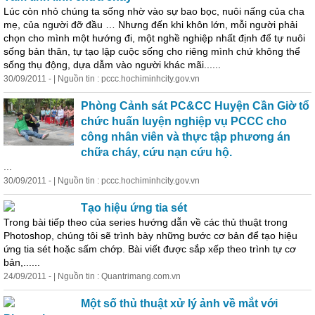
Lúc còn nhỏ chúng ta sống nhờ vào sự bao bọc, nuôi nấng của cha
mẹ, của người đỡ đầu … Nhưng đến khi khôn lớn, mỗi người phải
chọn cho mình một hướng đi, một nghề nghiệp nhất định để tự nuôi
sống bản thân, tự tạo lập cuộc sống cho riêng mình chứ không thể
sống thụ động, dựa dẫm vào người khác mãi......
30/09/2011 - | Nguồn tin : pccc.hochiminhcity.gov.vn
Phòng Cảnh sát PC&CC Huyện Cần Giờ tổ
chức huấn luyện nghiệp vụ PCCC cho
công nhân viên và thực tập phương án
chữa cháy, cứu nạn cứu hộ.
...
30/09/2011 - | Nguồn tin : pccc.hochiminhcity.gov.vn
Tạo hiệu ứng tia sét
Trong bài tiếp theo của series hướng dẫn về các thủ thuật trong
Photoshop, chúng tôi sẽ trình bày những bước cơ bản để tạo hiệu
ứng tia sét hoặc sấm chớp. Bài viết được sắp xếp theo trình tự cơ
bản,......
24/09/2011 - | Nguồn tin : Quantrimang.com.vn
Một số thủ thuật xử lý ảnh về mắt với