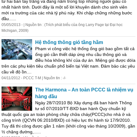
từ hai bàn tay trắng và đang nằm trong top những người giàu có
nhất hành tinh. Dưới đây là một số lời khuyên dành cho sinh viên
mới ra trường của các nhà tỷ phú này. Khi chập chững những bước
đầu......
05/05/2013 - | Nguồn tin : (Trích phát biểu của ông Larry Page tại Đại học
Michigan, 2009)
Hệ thống thông gió tầng hầm
Phạm vi công việc hệ thống ống gió bao gồm tất cả
ống gió
cần
thiết
dáp ứng nhu cầu thông gió và
điều hòa không khí của dự án. Miệng gió được döïa
trên các phụ kiện tiêu chuẩn phổ biến tại Việt nam. Đảm bảo các yêu
cầu về độ ồn....
04/11/2012 - PCCC T-M | Nguồn tin : -/-
The Harmona – An toàn PCCC là nhiệm vụ
hàng đầu
Ngày 28/7/2010 Bộ Xây dựng đã ban hành Thông
tư số 07/2010/TT-BXD ban hành Quy chuẩn kỹ
thuật quốc gia an toàn phòng cháy chữa cháy(PCCC)cho nhà ở và
công trình (QCVN 06:2010/BXD) có hiệu lực thi hành từ 17/9/2010.
Tuy đã thi công được gần 1 năm (khởi công vào tháng 10/2009), gần
½ chặng đường,......