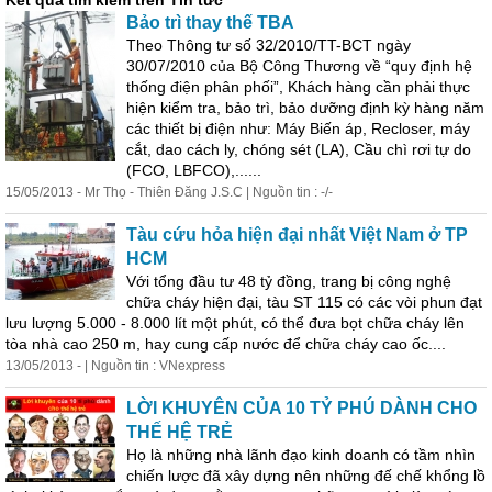
Kết quả tìm kiếm trên Tin tức
Bảo trì thay thế TBA
Theo Thông tư số 32/2010/TT-BCT ngày
30/07/2010 của Bộ Công Thương về “quy định hệ
thống điện phân phối”, Khách hàng
cần
phải thực
hiện kiểm tra, bảo trì, bảo dưỡng định kỳ hàng năm
các
thiết
bị điện như: Máy Biến áp, Recloser, máy
cắt, dao cách ly, chóng sét (LA), Cầu chì rơi tự do
(FCO, LBFCO),......
15/05/2013 - Mr Thọ - Thiên Đăng J.S.C | Nguồn tin : -/-
Tàu cứu hỏa hiện đại nhất Việt Nam ở TP
HCM
Với tổng đầu tư 48 tỷ đồng, trang bị công nghệ
chữa cháy hiện đại, tàu ST 115 có các vòi phun đạt
lưu lượng 5.000 - 8.000 lít một phút, có thể đưa bọt chữa cháy lên
tòa nhà cao 250 m, hay cung cấp nước để chữa cháy cao ốc....
13/05/2013 - | Nguồn tin : VNexpress
LỜI KHUYÊN CỦA 10 TỶ PHÚ DÀNH CHO
THẾ HỆ TRẺ
Họ là những nhà lãnh đạo kinh doanh có tầm nhìn
chiến lược đã xây dựng nên những đế chế khổng lồ