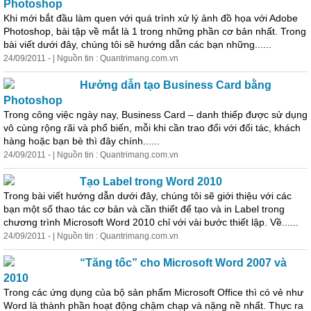
Photoshop
Khi mới bắt đầu làm quen với quá trình xử lý ảnh đồ họa với Adobe
Photoshop, bài tập về mắt là 1 trong những phần cơ bản nhất. Trong
bài viết dưới đây, chúng tôi sẽ hướng dẫn các bạn những......
24/09/2011 - | Nguồn tin : Quantrimang.com.vn
Hướng dẫn tạo Business Card bằng
Photoshop
Trong công việc ngày nay, Business Card – danh thiếp được sử dụng
vô cùng rộng rãi và phổ biến, mỗi khi
cần
trao đổi với đối tác, khách
hàng hoặc bạn bè thì đây chính......
24/09/2011 - | Nguồn tin : Quantrimang.com.vn
Tạo Label trong Word 2010
Trong bài viết hướng dẫn dưới đây, chúng tôi sẽ giới thiệu với các
bạn một số thao tác cơ bản và
cần
thiết
để tạo và in Label trong
chương trình Microsoft Word 2010 chỉ với vài bước
thiết
lập. Về......
24/09/2011 - | Nguồn tin : Quantrimang.com.vn
“Tăng tốc” cho Microsoft Word 2007 và
2010
Trong các ứng dụng của bộ sản phẩm Microsoft Office thì có vẻ như
Word là thành phần hoạt động chậm chạp và nặng nề nhất. Thực ra