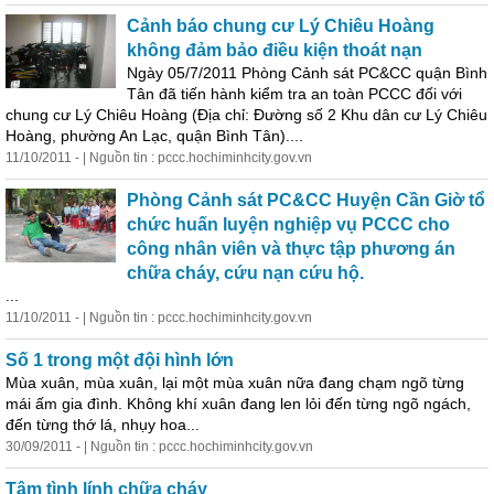
Cảnh báo chung cư Lý Chiêu Hoàng
không đảm bảo điều kiện thoát nạn
Ngày 05/7/2011 Phòng Cảnh sát PC&CC quận Bình
Tân đã tiến hành kiểm tra an toàn PCCC đối với
chung cư Lý Chiêu Hoàng (Địa chỉ: Đường số 2 Khu dân cư Lý Chiêu
Hoàng, phường An Lạc, quận Bình Tân)....
11/10/2011 - | Nguồn tin : pccc.hochiminhcity.gov.vn
Phòng Cảnh sát PC&CC Huyện Cần Giờ tổ
chức huấn luyện nghiệp vụ PCCC cho
công nhân viên và thực tập phương án
chữa cháy, cứu nạn cứu hộ.
...
11/10/2011 - | Nguồn tin : pccc.hochiminhcity.gov.vn
Số 1 trong một đội hình lớn
Mùa xuân, mùa xuân, lại một mùa xuân nữa đang chạm ngõ từng
mái ấm gia đình. Không khí xuân đang len lỏi đến từng ngõ ngách,
đến từng thớ lá, nhụy hoa...
30/09/2011 - | Nguồn tin : pccc.hochiminhcity.gov.vn
Tâm tình lính chữa cháy