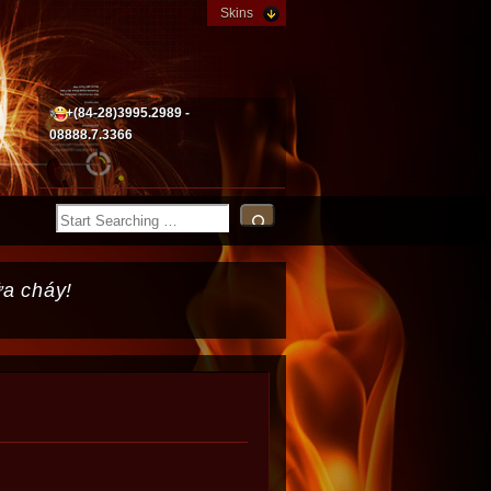
Skins
+(84-28)3995.2989 -
08888.7.3366
ữa cháy!