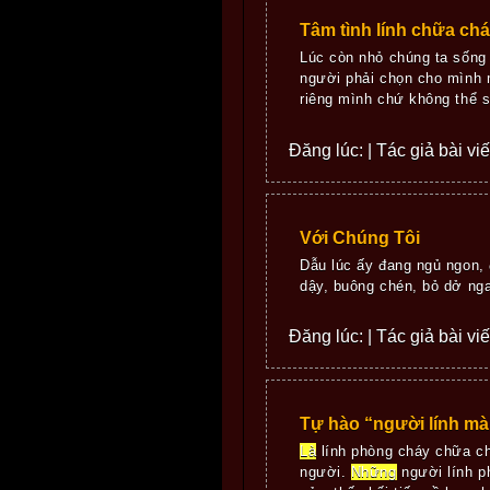
Tâm tình lính chữa ch
Lúc còn nhỏ chúng ta sống
người phải chọn cho mình m
riêng mình chứ không thể s
Đăng lúc: | Tác giả bài vi
Với Chúng Tôi
Dẫu lúc ấy đang ngủ ngon,
dậy, buông chén, bỏ dở n
Đăng lúc: | Tác giả bài vi
Tự hào “người lính mà
Là
lính phòng cháy chữa chá
người.
Những
người lính p