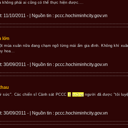
 không phải ai cũng có thể thực hiện được....
ết: 11/10/2011 - | Nguồn tin : pccc.hochiminhcity.gov.vn
h lớn
ột mùa xuân nữa đang chạm ngõ từng mái ấm gia đình. Không khí xuân
y hoa...
ết: 30/09/2011 - | Nguồn tin : pccc.hochiminhcity.gov.vn
thau
hử sức". Các chiến sĩ Cảnh sát PCCC
là
những
người đã được "tôi luyệ
ết: 30/09/2011 - | Nguồn tin : pccc.hochiminhcity.gov.vn