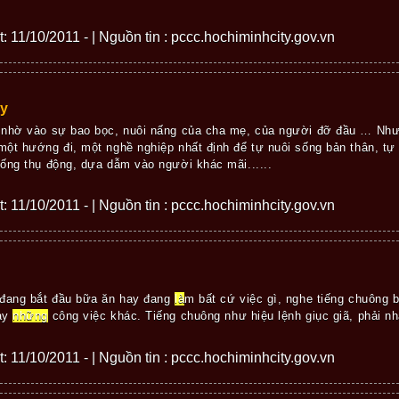
ết: 11/10/2011 - | Nguồn tin : pccc.hochiminhcity.gov.vn
áy
 nhờ vào sự bao bọc, nuôi nấng của cha mẹ, của người đỡ đầu … Như
ột hướng đi, một nghề nghiệp nhất định để tự nuôi sống bản thân, tự
ống thụ động, dựa dẫm vào người khác mãi......
ết: 11/10/2011 - | Nguồn tin : pccc.hochiminhcity.gov.vn
 đang bắt đầu bữa ăn hay đang
là
m bất cứ việc gì, nghe tiếng chuông 
gay
những
công việc khác. Tiếng chuông như hiệu lệnh giục giã, phải nha
ết: 11/10/2011 - | Nguồn tin : pccc.hochiminhcity.gov.vn