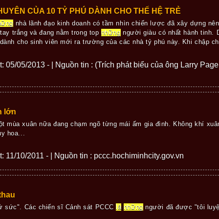
HUYÊN CỦA 10 TỶ PHÚ DÀNH CHO THẾ HỆ TRẺ
hững
nhà lãnh đạo kinh doanh có tầm nhìn chiến lược đã xây dựng nê
 tay trắng và đang nằm trong top
những
người giàu có nhất hành tinh.
dành cho sinh viên mới ra trường của các nhà tỷ phú này. Khi chập 
ết: 05/05/2013 - | Nguồn tin : (Trích phát biểu của ông Larry Pag
h lớn
ột mùa xuân nữa đang chạm ngõ từng mái ấm gia đình. Không khí xuân
y hoa...
ết: 11/10/2011 - | Nguồn tin : pccc.hochiminhcity.gov.vn
thau
hử sức". Các chiến sĩ Cảnh sát PCCC
là
những
người đã được "tôi luyệ