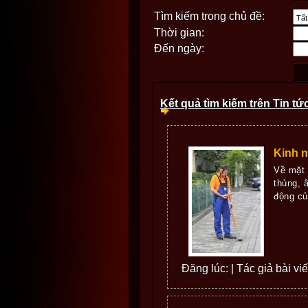
Tìm kiếm trong chủ đề:
Thời gian:
Đến ngày:
Kết quả tìm kiếm trên Tin tứ
Kinh n
Về mặt 
thủng, 
động củ
Đăng lúc: | Tác giả bài vi