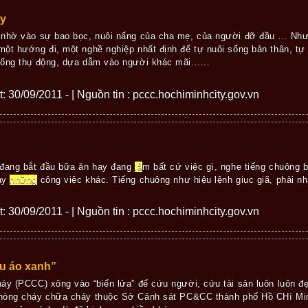
áy
 nhờ vào sự bao bọc, nuôi nấng của cha mẹ, của người đỡ đầu … Như
ột hướng đi, một nghề nghiệp nhất định để tự nuôi sống bản thân, tự
ống thụ động, dựa dẫm vào người khác mãi......
ết: 30/09/2011 - | Nguồn tin : pccc.hochiminhcity.gov.vn
 đang bắt đầu bữa ăn hay đang
là
m bất cứ việc gì, nghe tiếng chuông 
gay
những
công việc khác. Tiếng chuông như hiệu lệnh giục giã, phải nha
ết: 30/09/2011 - | Nguồn tin : pccc.hochiminhcity.gov.vn
u áo xanh”
y (PCCC) xông vào “biển lửa” để cứu người, cứu tài sản luôn luôn đẹ
hòng cháy chữa cháy thuộc Sở Cảnh sát PC&CC thành phố Hồ CHí Min