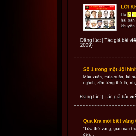
LỜI K
Họ
là
n
hai bàn
khuyên 
Đăng lúc: | Tác giả bài vi
2009)
Số 1 trong một đội hìn
Mùa xuân, mùa xuân, lại m
ngách, đến từng thớ lá, nhụ
Đăng lúc: | Tác giả bài vi
Qua lửa mới biết vàng 
"Lửa thử vàng, gian nan t
đen...