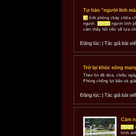
Tự hào “người lính mà
Là
lính phòng cháy chữa chá
người.
Những
người lính p
cảm thấy hối tiếc về lựa ch
Đăng lúc: | Tác giả bài vi
Trở lại khúc sông man
Theo tin đã đưa, chiều ng
Phòng chống lụt bão và giả
Đăng lúc: | Tác giả bài vi
Cảm nh
Những
n
hình ản