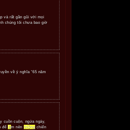
p và rất gần gũi với mọi
h chúng tôi chưa bao giờ
ruyền về ý nghĩa “65 năm
ảy cuồn cuộn, ngứa ngáy,
ạn để
là
m nên
những
chiến