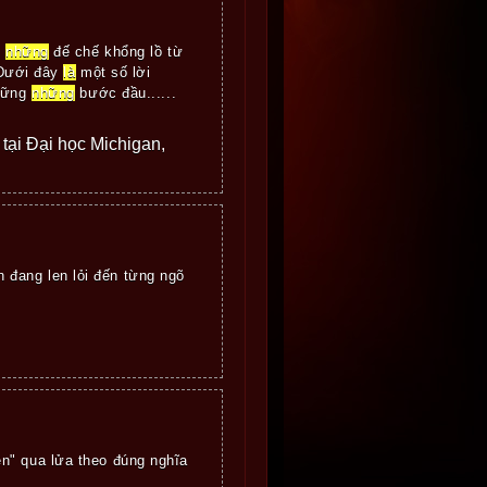
n
những
đế chế khổng lồ từ
 Dưới đây
là
một số lời
chững
những
bước đầu......
e tại Đại học Michigan,
 đang len lỏi đến từng ngõ
n" qua lửa theo đúng nghĩa