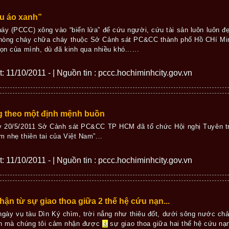
u áo xanh”
y (PCCC) xông vào “biển lửa” để cứu người, cứu tài sản luôn luôn đẹ
hòng cháy chữa cháy thuộc Sở Cảnh sát PC&CC thành phố Hồ CHí Min
ọn của mình, dù đã kinh qua nhiều khó......
ết: 11/10/2011 - | Nguồn tin : pccc.hochiminhcity.gov.vn
g theo một định mệnh buồn
ày 20/5/2011 Sở Cảnh sát PC&CC TP HCM đã tổ chức Hội nghị Tuyên t
m nhẹ thiên tai của Việt Nam”...
ết: 11/10/2011 - | Nguồn tin : pccc.hochiminhcity.gov.vn
ận từ sự giao thoa giữa 2 thế hệ cứu nạn...
gày vụ tàu Dìn Ký chìm, trời nắng như thiêu đốt, dưới sông nước ch
h mà chúng tôi cảm nhận được
là
sự giao thoa giữa hai thế hệ cứu n