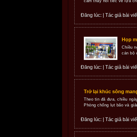
cảm thấy hối tiếc về lựa ch
Đăng lúc: | Tác giả bài vi
Họp mặ
Chiều n
cán bộ 
Đăng lúc: | Tác giả bài vi
Trở lại khúc sông man
Theo tin đã đưa, chiều ng
Phòng chống lụt bão và giả
Đăng lúc: | Tác giả bài vi