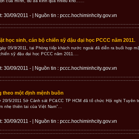
ọn của mình, dù đã kinh qua nhiều khó......
ết: 30/09/2011 - | Nguồn tin : pccc.hochiminhcity.gov.vn
t học sinh, cán bộ chiến sỹ đậu đại học PCCC năm 2011.
gày 05/9/2011, tại Phòng tiếp khách nước ngoài đã diễn ra buổi họp mặ
chiến sỹ đậu đại học PCCC năm 2011....
ết: 30/09/2011 - | Nguồn tin : pccc.hochiminhcity.gov.vn
g theo một định mệnh buồn
ày 20/5/2011 Sở Cảnh sát PC&CC TP HCM đã tổ chức Hội nghị Tuyên t
m nhẹ thiên tai của Việt Nam”...
ết: 30/09/2011 - | Nguồn tin : pccc.hochiminhcity.gov.vn